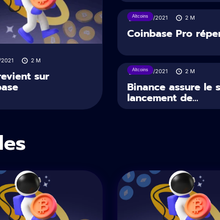
Altcoins
10/09/2021
2
M
Coinbase Pro réper
/2021
2
M
Altcoins
10/09/2021
2
M
revient sur
base
Binance assure le 
lancement de...
des