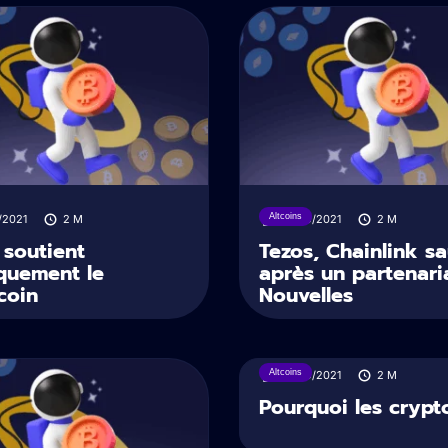
Altcoins
/2021
2
M
13/09/2021
2
M
soutient
Tezos, Chainlink s
quement le
après un partenari
coin
Nouvelles
Altcoins
10/09/2021
2
M
Pourquoi les crypt