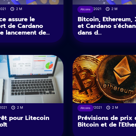
2021
2
M
10/09/2021
2
M
Altcoins
ce assure le
Bitcoin, Ethereum,
rt de Cardano
et Cardano s'écha
le lancement de...
dans d...
2021
2
M
07/09/2021
2
M
Altcoins
rêt pour Litecoin
Prévisions de prix 
oît
Bitcoin et de l'Eth