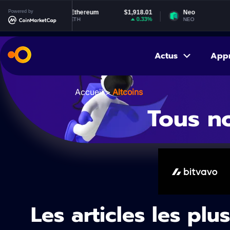
Powered by
Ethereum
$1,918.01
Neo
$1.83
0.33%
-1.05%
ETH
NEO
Actus
App
Accueil
>
Altcoins
Tous no
Les articles les plu