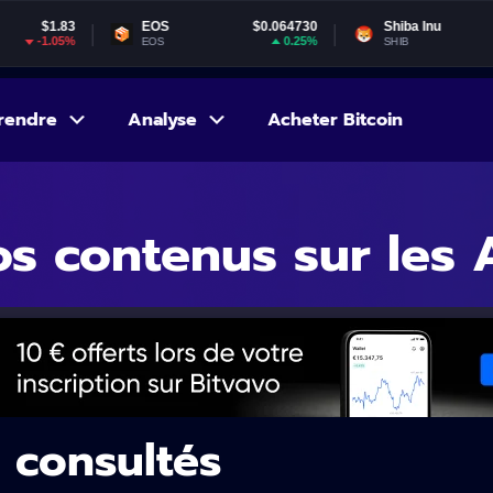
EOS
$0.064730
Shiba Inu
$0.000005
0.25%
1.62%
EOS
SHIB
rendre
Analyse
Acheter Bitcoin
s contenus sur les 
s consultés