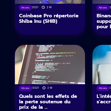
10/09/2021
2
M
10/09/
Altcoins
Altcoins
Coinbase Pro répertorie
Binan
Shiba Inu (SHIB)
suppo
pour 
08/09/2021
2
M
08/09/
Altcoins
Altcoins
Quels sont les effets de
L'inté
la perte soutenue du
s'accr
prix de la ...