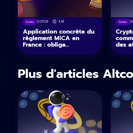
27/02/2026
5
M
30/05
Guides
Guides
Application concrète du
Crypt
règlement MiCA en
comme
France : obliga...
des a
Plus d'articles Altc