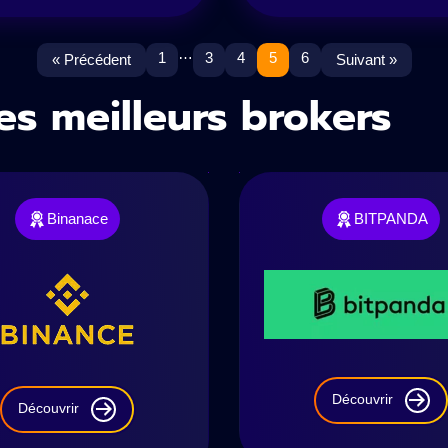
…
1
3
4
5
6
« Précédent
Suivant »
es meilleurs brokers
Binanace
BITPANDA
Découvrir
Découvrir