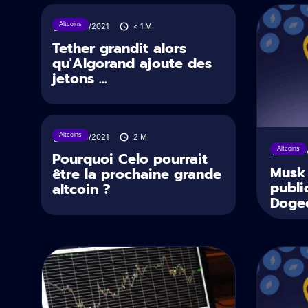
Altcoins
13/09/2021
< 1
M
Tether grandit alors
qu'Algorand ajoute des
jetons ...
Altcoins
13/09/2021
2
M
Altcoins
13/09
Pourquoi Celo pourrait
Musk 
être la prochaine grande
publi
altcoin ?
Doge