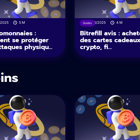
/2025
5
M
16/05/2025
4
M
Guides
omonnaies :
Bitrefill avis : achet
nt se protéger
des cartes cadeau
ttaques physiqu...
crypto, fi...
oins