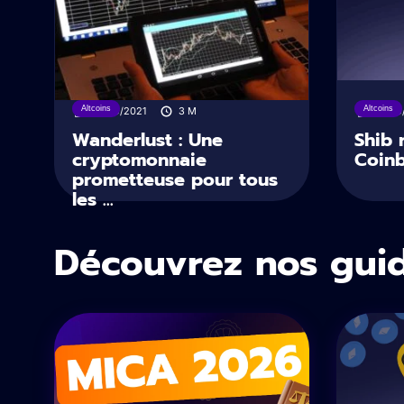
Altcoins
Altcoins
13/09/2021
3
M
10/09
Wanderlust : Une
Shib 
cryptomonnaie
Coin
prometteuse pour tous
les ...
Découvrez nos gui