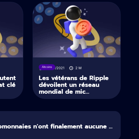
Altcoins
13/09/2021
2
M
autent
Les vétérans de Ripple
at clé
dévoilent un réseau
mondial de mic...
omonnaies n'ont finalement aucune ...