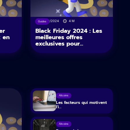
16/12/2024
4
M
Guides
er
Black Friday 2024 : Les
x en
meilleures offres
exclusives pour...
Altcoins
Les facteurs qui motivent
l'i...
Altcoins