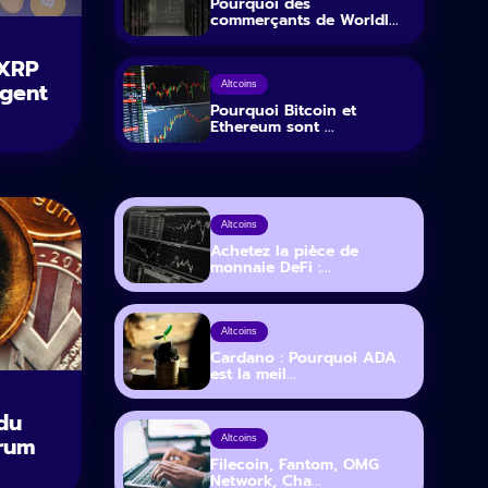
Pourquoi des
commerçants de Worldl...
 XRP
ngent
Altcoins
Pourquoi Bitcoin et
Ethereum sont ...
Altcoins
Achetez la pièce de
monnaie DeFi :...
Altcoins
Cardano : Pourquoi ADA
est la meil...
du
erum
Altcoins
Filecoin, Fantom, OMG
Network, Cha...