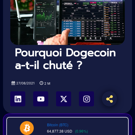
Pourquoi Dogecoin
a-t-il chuté ?
27/08/2021
2
M
Bitcoin (BTC)
64,877.38
USD
(0.96%)