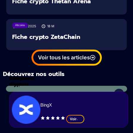
Fiche crypto Thetan Arena
Altcoins
19/01/2025
18
M
Fiche crypto ZetaChain
Voir tous les articles
Découvrez nos outils
Calculateur
Analyses
d'impots
crypto
BingX
Voir