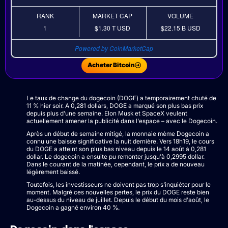
RANK
MARKET CAP
VOLUME
1
$1.30 T
USD
$22.15 B
USD
Powered by CoinMarketCap
Acheter Bitcoin
Le taux de change du dogecoin (DOGE) a temporairement chuté de
11 % hier soir. A 0,281 dollars, DOGE a marqué son plus bas prix
depuis plus d'une semaine. Elon Musk et SpaceX veulent
actuellement amener la publicité dans l'espace – avec le Dogecoin.
Après un début de semaine mitigé, la monnaie mème Dogecoin a
connu une baisse significative la nuit dernière. Vers 18h19, le cours
du DOGE a atteint son plus bas niveau depuis le 14 août à 0,281
dollar. Le dogecoin a ensuite pu remonter jusqu'à 0,2995 dollar.
Dans le courant de la matinée, cependant, le prix a de nouveau
légèrement baissé.
Toutefois, les investisseurs ne doivent pas trop s'inquiéter pour le
moment. Malgré ces nouvelles pertes, le prix du DOGE reste bien
au-dessus du niveau de juillet. Depuis le début du mois d'août, le
Dogecoin a gagné environ 40 %.