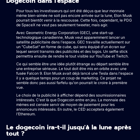
Dogecoin dans l'espace
Pour tous les investisseurs qui ont été déçus que leur monnaie
mème bien-aimée ne soit pas encore arrivée sur la lune, Elon Musk
pourrait bientôt venir à la rescousse. Cette fois, cependant, le PDG
de SpaceX ne veut pas seulement tweeter, mais agir.
Avec Geometric Energy Corporation (GEC), une start-up
technologique canadienne, Musk veut apparemment lancer un
satellite publicitaire dans l'espace. GEC travaille actuellement sur
un "CubeSat" en forme de cube, qui sera équipé d'un écran sur
lequel seront transmis des publicités et des logos. Un selfie stick
permettra ensuite de rendre le tout visible sur YouTube et Twitch.
Ce qui semble être une idée plutôt étrange au départ semble être
une entreprise sérieuse. Le tout doit être mis en orbite avec une
fusée Falcon 9. Elon Musk avait déjà lancé une Tesla dans l'espace
il y a quelque temps pour un coup de marketing. Ce projet ne
semble donc pas aussi farfelu qu'on pourrait le croire à première
vue.
Le choix de la publicité à afficher dépend des soumissionnaires
intéressés. C'est là que Dogecoin entre en jeu. La monnaie des
mèmes est censée servir de moyen de paiement pour les
annonceurs intéressés. En outre, le CED acceptera également
l'Ethereum.
Le dogecoin ira-t-il jusqu'à la lune après
tout ?