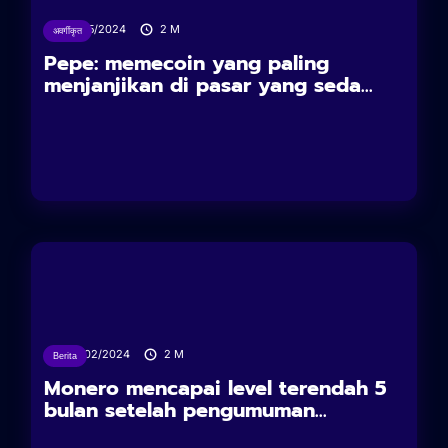
17/05/2024
2
M
अवर्गीकृत
Pepe: memecoin yang paling
menjanjikan di pasar yang seda...
07/02/2024
2
M
Berita
Monero mencapai level terendah 5
bulan setelah pengumuman...