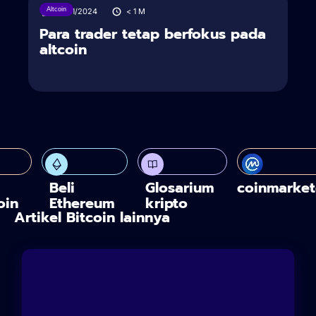
Altcoin
26/11/2024
< 1
M
Para trader tetap berfokus pada
altcoin
Beli
Glosarium
coinmarke
oin
Ethereum
kripto
Artikel Bitcoin lainnya