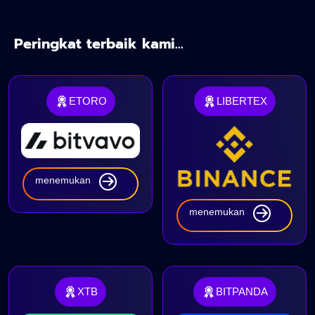
Peringkat terbaik kami...
ETORO
LIBERTEX
menemukan
menemukan
XTB
BITPANDA