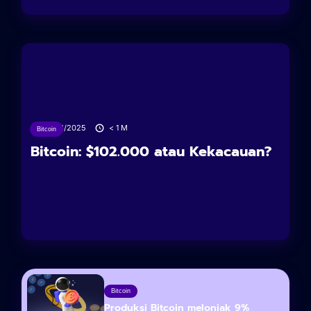
18/06/2025
< 1
M
Bitcoin
Bitcoin: $102.000 atau Kekacauan?
Bitcoin
Produksi Bitcoin melonjak 9%