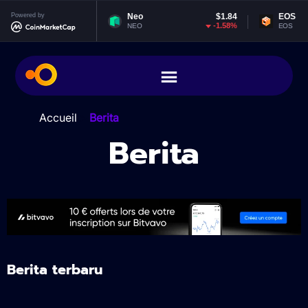
7.98
Powered by
Neo
$1.84
EOS
$0.0651
12%
-1.58%
1.7
NEO
EOS
Accueil
>
Berita
Berita
Berita terbaru