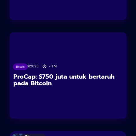
24/06/2025
< 1
M
Bitcoin
ProCap: $750 juta untuk bertaruh
pada Bitcoin