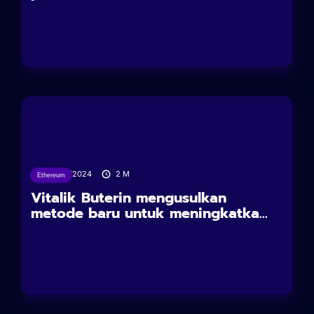
29/03/2024
2
M
Ethereum
Vitalik Buterin mengusulkan
metode baru untuk meningkatka...