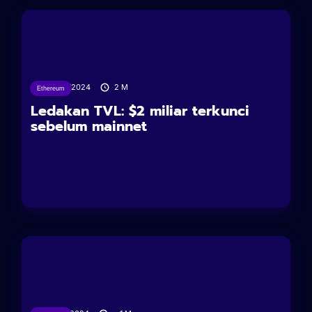
27/02/2024
2
M
Ethereum
Ledakan TVL: $2 miliar terkunci
sebelum mainnet