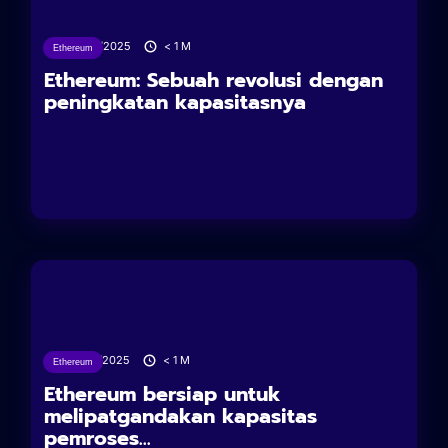
28/04/2025
< 1
M
Ethereum
Ethereum: Sebuah revolusi dengan
peningkatan kapasitasnya
25/04/2025
< 1
M
Ethereum
Ethereum bersiap untuk
melipatgandakan kapasitas
pemroses...