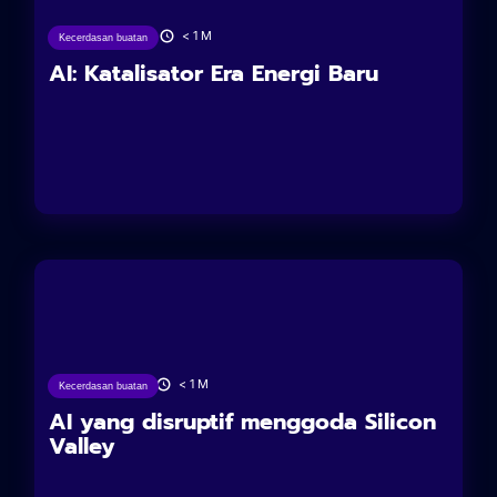
26/06/2025
< 1
M
Kecerdasan buatan
AI: Katalisator Era Energi Baru
21/06/2025
< 1
M
Kecerdasan buatan
AI yang disruptif menggoda Silicon
Valley