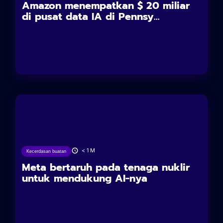
Amazon menempatkan $ 20 miliar
di pusat data IA di Pennsy...
04/06/2025
< 1
M
Kecerdasan buatan
Meta bertaruh pada tenaga nuklir
untuk mendukung AI-nya