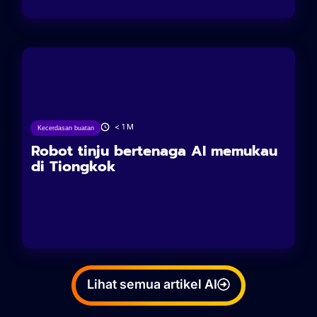
27/05/2025
< 1
M
Kecerdasan buatan
Robot tinju bertenaga AI memukau
di Tiongkok
Lihat semua artikel AI