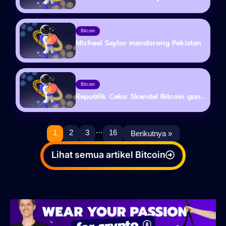
Bitcoin
Michael Saylor mendorong Pakistan
...
Bitcoin
Republik Ceko: Skandal Bitcoin gun...
…
1
2
3
16
Berikutnya »
Lihat semua artikel Bitcoin