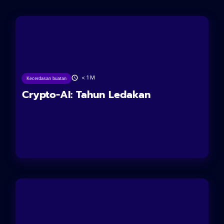
27/06/2025
< 1
M
Kecerdasan buatan
Crypto-AI: Tahun Ledakan