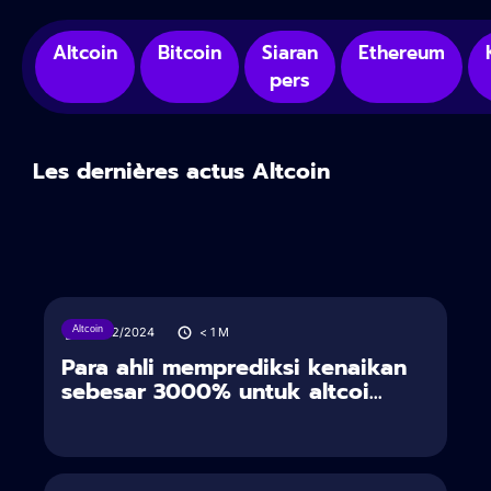
Altcoin
Bitcoin
Siaran
Ethereum
pers
Les dernières actus Altcoin
Altcoin
23/12/2024
< 1
M
Para ahli memprediksi kenaikan
sebesar 3000% untuk altcoi...