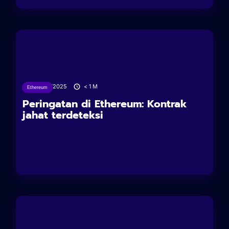
02/06/2025
< 1
M
Ethereum
Peringatan di Ethereum: Kontrak
jahat terdeteksi