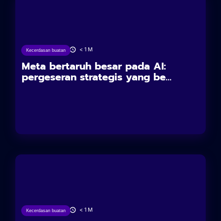
13/06/2025
< 1
M
Kecerdasan buatan
Meta bertaruh besar pada AI:
pergeseran strategis yang be...
10/06/2025
< 1
M
Kecerdasan buatan