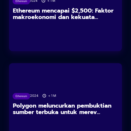
12/02/2024
< 1
M
Ethereum
Ethereum mencapai $2,500: Faktor
makroekonomi dan kekuata...
09/02/2024
< 1
M
Ethereum
Polygon meluncurkan pembuktian
sumber terbuka untuk merev...