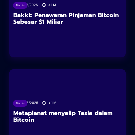
27/06/2025
< 1
M
Bitcoin
Bakkt: Penawaran Pinjaman Bitcoin
Sebesar $1 Miliar
26/06/2025
< 1
M
Bitcoin
Metaplanet menyalip Tesla dalam
Bitcoin