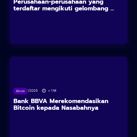
Perusahaan-perusahaan yang
terdaftar mengikuti gelombang ...
18/06/2025
< 1
M
Bitcoin
Bank BBVA Merekomendasikan
Bitcoin kepada Nasabahnya