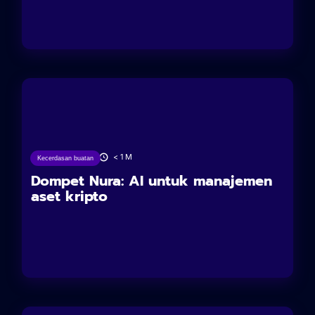
13/06/2025
< 1
M
Kecerdasan buatan
Dompet Nura: AI untuk manajemen
aset kripto