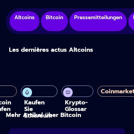
Altcoins
Bitcoin
Pressemitteilungen
Les dernières actus Altcoins
Coinmarke
coin
Kaufen
Krypto-
ufen
Sie
Glossar
Mehr Artikel über Bitcoin
Ethereum