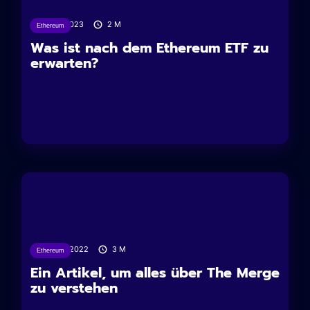
17/11/2023
2
M
Ethereum
Was ist nach dem Ethereum ETF zu
erwarten?
14/09/2022
3
M
Ethereum
Ein Artikel, um alles über The Merge
zu verstehen