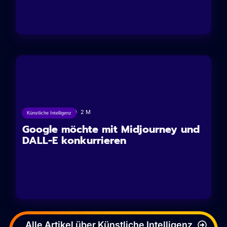
13/10/2023
2
M
Künstliche Intelligenz
Google möchte mit Midjourney und
DALL-E konkurrieren
Alle Artikel über Künstliche Intelligenz