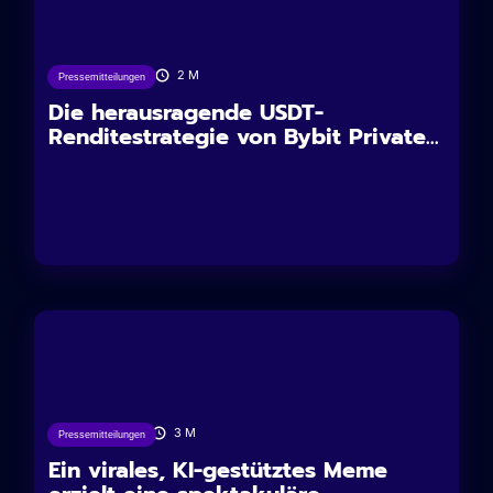
18/08/2025
2
M
Pressemitteilungen
Die herausragende USDT-
Renditestrategie von Bybit Private...
15/12/2024
3
M
Pressemitteilungen
Ein virales, KI-gestütztes Meme