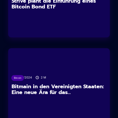
Strive plant die Einführung eines
Bitcoin Bond ETF
10/12/2024
2
M
Bitcoin
Bitmain in den Vereinigten Staaten:
Eine neue Ära für das...