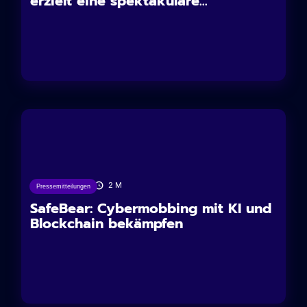
erzielt eine spektakuläre...
11/07/2024
2
M
Pressemitteilungen
SafeBear: Cybermobbing mit KI und
Blockchain bekämpfen