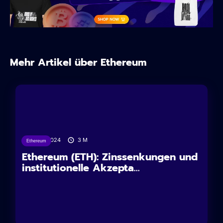
Mehr Artikel über Ethereum
12/11/2024
3
M
Ethereum
Ethereum (ETH): Zinssenkungen und
institutionelle Akzepta...