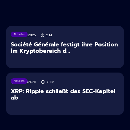
Aktuelles
28/07/2025
2
M
Société Générale festigt ihre Position
im Kryptobereich d...
Aktuelles
28/06/2025
< 1
M
XRP: Ripple schließt das SEC-Kapitel
ab