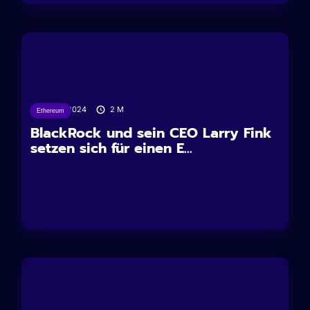
16/01/2024
2
M
Ethereum
BlackRock und sein CEO Larry Fink
setzen sich für einen E...