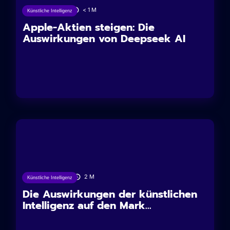
28/01/2025
< 1
M
Künstliche Intelligenz
Apple-Aktien steigen: Die
Auswirkungen von Deepseek AI
05/06/2024
2
M
Künstliche Intelligenz
Die Auswirkungen der künstlichen
Intelligenz auf den Mark...