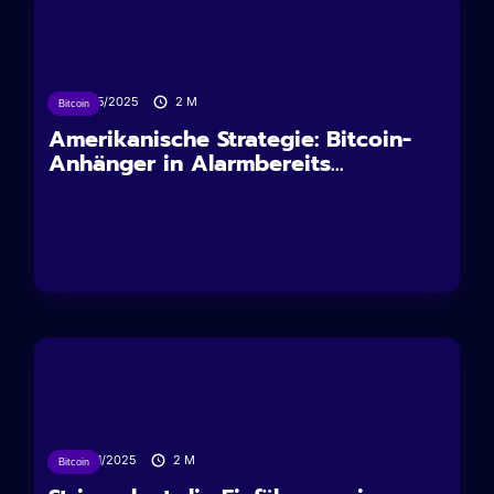
03/05/2025
2
M
Bitcoin
Amerikanische Strategie: Bitcoin-
Anhänger in Alarmbereits...
06/01/2025
2
M
Bitcoin