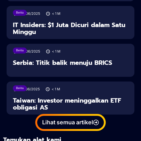
Berita
28/06/2025
< 1
M
IT Insiders: $1 Juta Dicuri dalam Satu
Minggu
Berita
28/06/2025
< 1
M
Serbia: Titik balik menuju BRICS
Berita
27/06/2025
< 1
M
Taiwan: Investor meninggalkan ETF
obligasi AS
Lihat semua artikel
Temukan alat kami