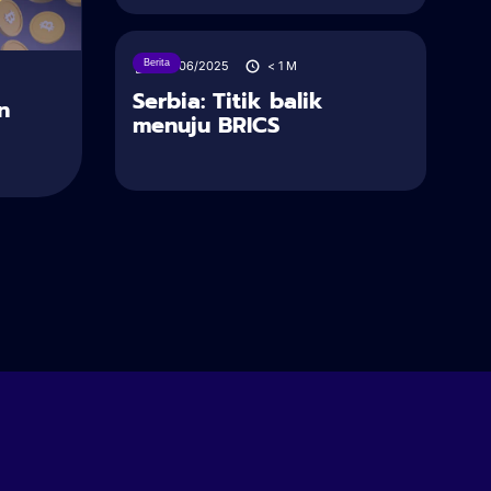
Berita
28/06/2025
< 1
M
Serbia: Titik balik
n
menuju BRICS