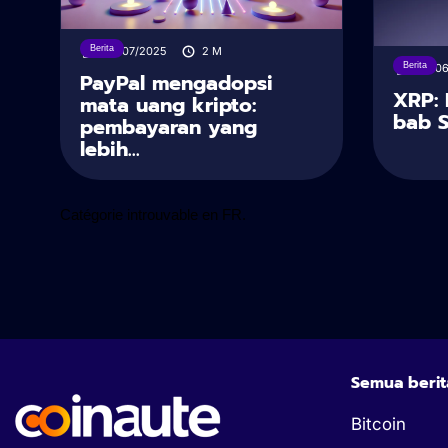
Berita
30/07/2025
2
M
Berita
28/0
PayPal mengadopsi
XRP: 
mata uang kripto:
bab 
pembayaran yang
lebih...
Catégorie introuvable en FR.
Semua berit
Bitcoin