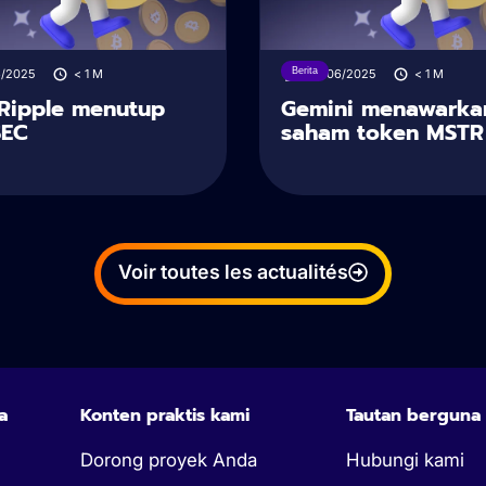
Berita
6/2025
< 1
M
28/06/2025
< 1
M
Ripple menutup
Gemini menawarka
SEC
saham token MSTR
Voir toutes les actualités
a
Konten praktis kami
Tautan berguna
Dorong proyek Anda
Hubungi kami