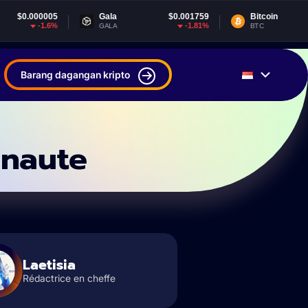
.000005
Gala
$0.001759
Bitcoin
$64
-1.6%
-1.81%
GALA
BTC
Barang dagangan kripto
inaute
Laetisia
Rédactrice en cheffe