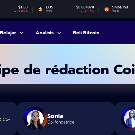
$1.83
EOS
$0.064070
Shiba Inu
$0
-1.45%
-2.57%
EOS
SHIB
Belajar
Analisis
Beli Bitcoin
e
ipe de rédaction Co
Sonia
 & Co-
Co-fondatrice