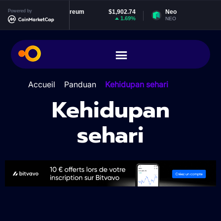
04
Powered by
Ethereum
$1,902.74
Neo
$1.8
1%
1.69%
-0.4
ETH
NEO
Accueil
>
Panduan
>
Kehidupan sehari
Kehidupan
sehari