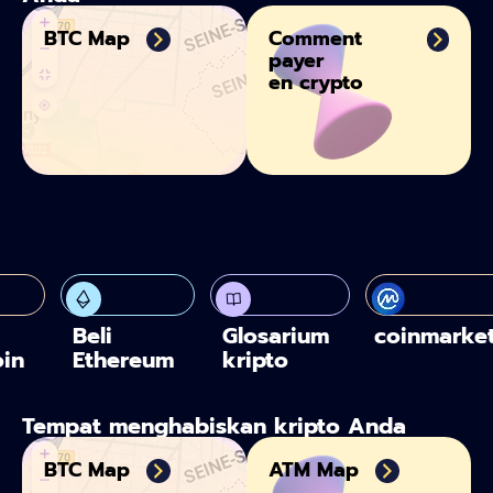
BTC Map
Comment
payer
en crypto
Beli
Glosarium
coinmarke
oin
Ethereum
kripto
Tempat menghabiskan kripto Anda
BTC Map
ATM Map