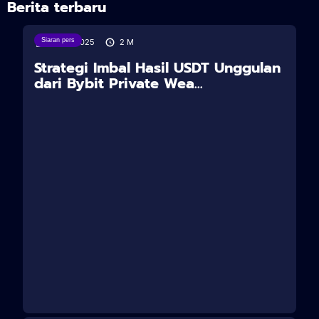
Berita terbaru
Siaran pers
18/08/2025
2
M
Strategi Imbal Hasil USDT Unggulan
dari Bybit Private Wea...