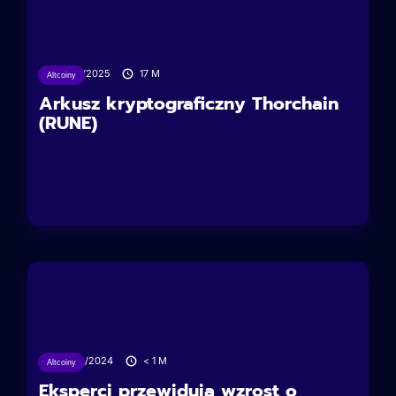
19/01/2025
17
M
Altcoiny
Arkusz kryptograficzny Thorchain
(RUNE)
23/12/2024
< 1
M
Altcoiny
Eksperci przewidują wzrost o