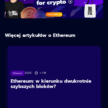
Więcej artykułów o Ethereum
24/06/2025
< 1
M
Ethereum
Ethereum: w kierunku dwukrotnie
szybszych bloków?