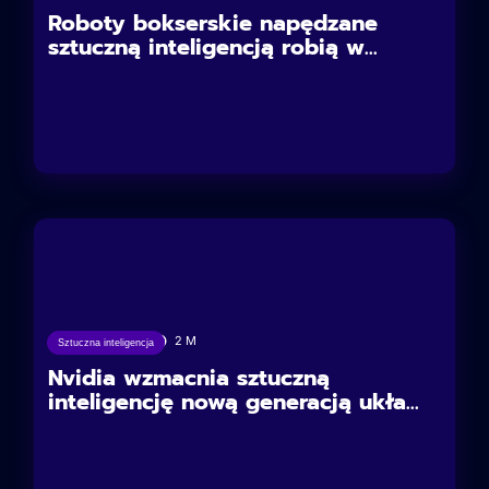
Roboty bokserskie napędzane
sztuczną inteligencją robią w...
19/05/2025
2
M
Sztuczna inteligencja
Nvidia wzmacnia sztuczną
inteligencję nową generacją ukła...