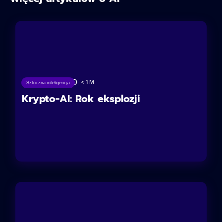
27/06/2025
< 1
M
Sztuczna inteligencja
Krypto-AI: Rok eksplozji