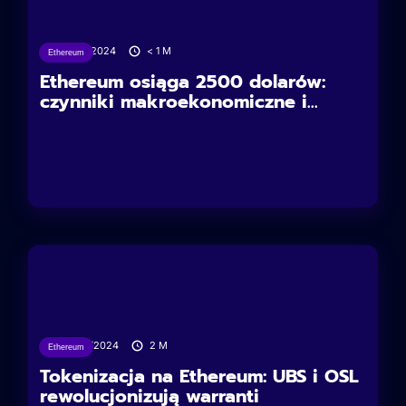
12/02/2024
< 1
M
Ethereum
Ethereum osiąga 2500 dolarów:
czynniki makroekonomiczne i...
08/02/2024
2
M
Ethereum
Tokenizacja na Ethereum: UBS i OSL
rewolucjonizują warranti