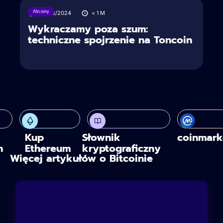
Altcoiny
27/08/2024
< 1
M
Wykraczamy poza szum:
techniczne spojrzenie na Toncoin
Kup
Słownik
coinmark
n
Ethereum
kryptograficzny
Więcej artykułów o Bitcoinie