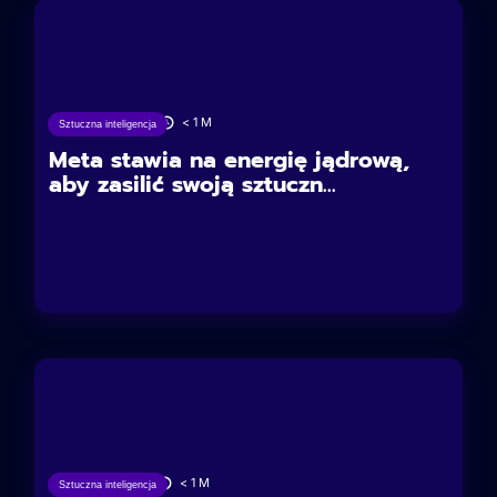
04/06/2025
< 1
M
Sztuczna inteligencja
Meta stawia na energię jądrową,
aby zasilić swoją sztuczn...
27/05/2025
< 1
M
Sztuczna inteligencja