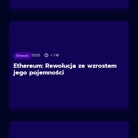
28/04/2025
< 1
M
Ethereum
Ethereum: Rewolucja ze wzrostem
jego pojemności