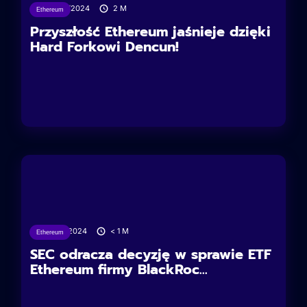
03/02/2024
2
M
Ethereum
Przyszłość Ethereum jaśnieje dzięki
Hard Forkowi Dencun!
25/01/2024
< 1
M
Ethereum
SEC odracza decyzję w sprawie ETF
Ethereum firmy BlackRoc...