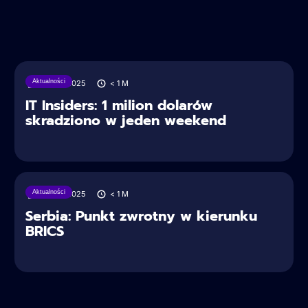
Aktualności
28/06/2025
< 1
M
IT Insiders: 1 milion dolarów
skradziono w jeden weekend
Aktualności
28/06/2025
< 1
M
Serbia: Punkt zwrotny w kierunku
BRICS