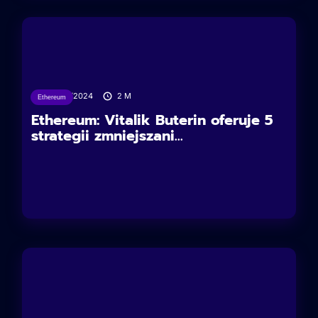
06/02/2024
2
M
Ethereum
Ethereum: Vitalik Buterin oferuje 5
strategii zmniejszani...