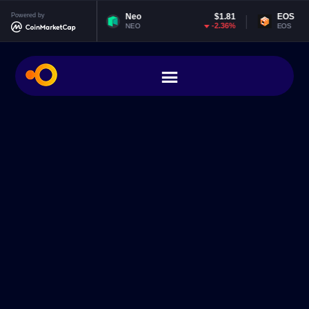
.99
Powered by
Neo
$1.81
EOS
$0.0643
23%
-2.36%
-0.5
NEO
EOS