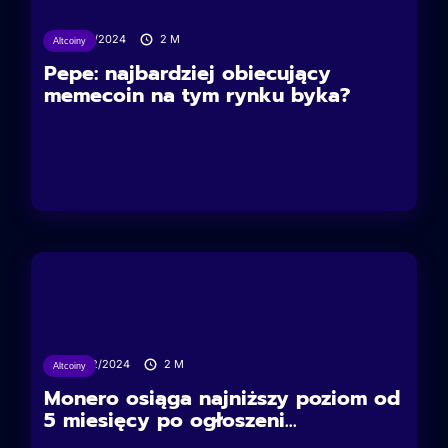
17/05/2024
2
M
Altcoiny
Pepe: najbardziej obiecujący
memecoin na tym rynku byka?
07/02/2024
2
M
Altcoiny
Monero osiąga najniższy poziom od
5 miesięcy po ogłoszeni...