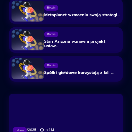
Bitcoin
Metaplanet wzmacnia swoją strategi...
Bitcoin
Stan Arizona wznawia projekt
ustaw...
Bitcoin
Spółki giełdowe korzystają z fali ...
17/06/2025
< 1
M
Bitcoin