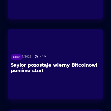
23/06/2025
< 1
M
Bitcoin
Saylor pozostaje wierny Bitcoinowi
pomimo strat