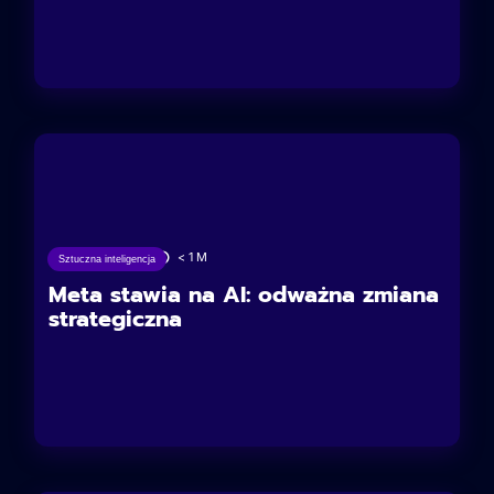
13/06/2025
< 1
M
Sztuczna inteligencja
Meta stawia na AI: odważna zmiana
strategiczna