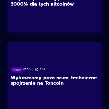
3000% dla tych altcoinów
27/08/2024
3
M
Altcoiny
Wykraczamy poza szum: techniczne
spojrzenie na Toncoin