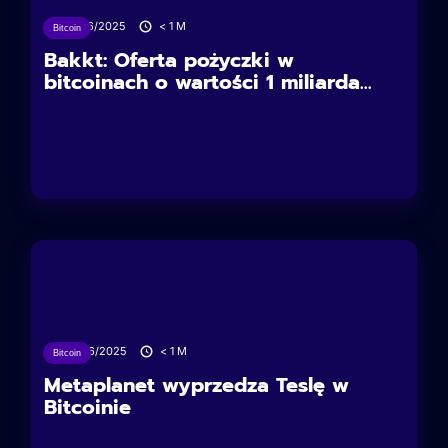
27/06/2025
< 1
M
Bitcoin
Bakkt: Oferta pożyczki w
bitcoinach o wartości 1 miliarda...
26/06/2025
< 1
M
Bitcoin
Metaplanet wyprzedza Teslę w
Bitcoinie