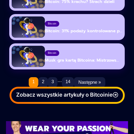
Bitcoin: 75% krachu? Strach dzieli
Bitcoin
Bitcoin: 31% podaży kontrolowane p...
Bitcoin
Musk gra kartą Bitcoina: Mistrzows...
…
1
2
3
14
Następne »
Zobacz wszystkie artykuły o Bitcoinie