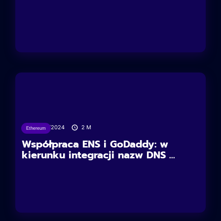
06/02/2024
2
M
Ethereum
Współpraca ENS i GoDaddy: w
kierunku integracji nazw DNS ...