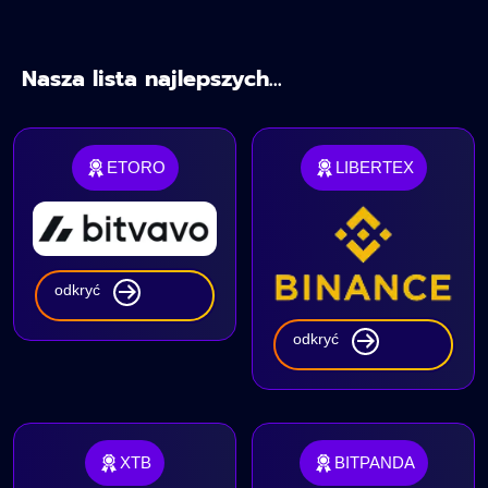
Nasza lista najlepszych...
ETORO
LIBERTEX
odkryć
odkryć
XTB
BITPANDA