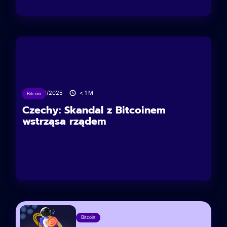
13/06/2025
< 1
M
Bitcoin
Czechy: Skandal z Bitcoinem
wstrząsa rządem
Bitcoin