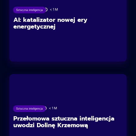
26/06/2025
< 1
M
Sztuczna inteligencja
AI: katalizator nowej ery
energetycznej
21/06/2025
< 1
M
Sztuczna inteligencja
Przełomowa sztuczna inteligencja
uwodzi Dolinę Krzemową