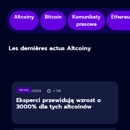
Altcoiny
Bitcoin
Komunikaty
Ethere
prasowe
Les dernières actus Altcoiny
Altcoiny
23/12/2024
< 1
M
Eksperci przewidują wzrost o
3000% dla tych altcoinów