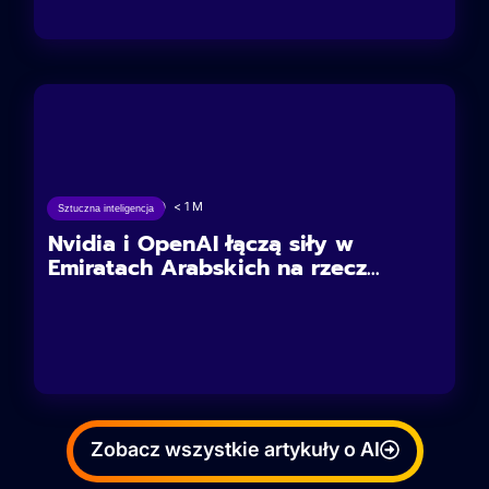
17/05/2025
< 1
M
Sztuczna inteligencja
Nvidia i OpenAI łączą siły w
Emiratach Arabskich na rzecz...
Zobacz wszystkie artykuły o AI