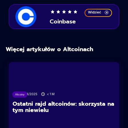
Widzieć
Coinbase
Więcej artykułów o Altcoinach
04/04/2025
< 1
M
Altcoiny
Ostatni rajd altcoinów: skorzysta na
tym niewielu