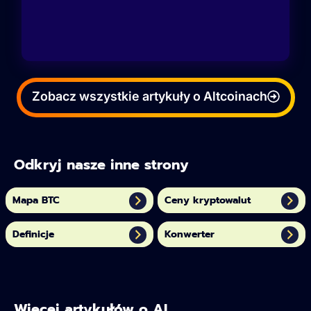
Zobacz wszystkie artykuły o Altcoinach
Odkryj nasze inne strony
Mapa BTC
Ceny kryptowalut
Definicje
Konwerter
Więcej artykułów o AI