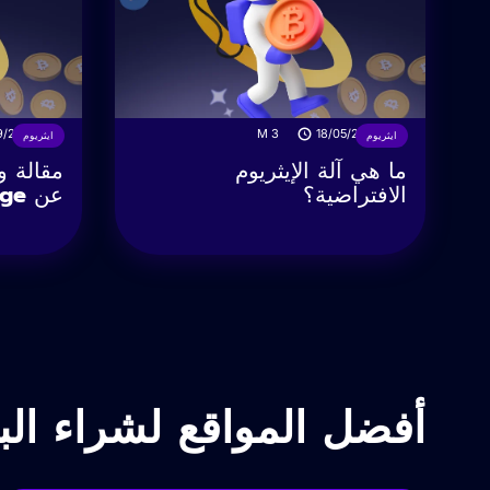
9/2022
M
3
18/05/2023
ايثريوم
ايثريوم
ما هي آلة الإيثريوم
مقالة 
الافتراضية؟
عن The Merge
أفضل المواقع لشراء البي