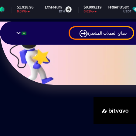
Ethereum
$0.999219
Tether USDt
$64,914.37
-0.01%
-0.08%
ETH
USDT
بضائع العملات المشفرة