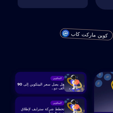
كوين ماركت كاب
البيتكوين
هل يصل سعر البيتكوين إلى 90
ألف دو...
البيتكوين
تخطط شركة سترايف لإطلاق
صندوق تداو...