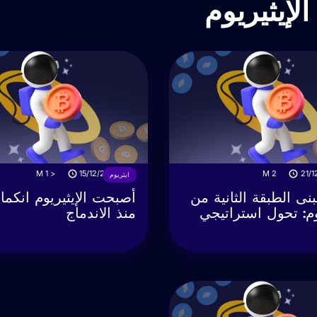
لإيثيريوم
M
< 1
15/12/2023
M
2
21/1
ايثريوم
L تتبنى الطبقة الثانية من
أصبحت الإيثيريوم انكما
يوم: تحول استراتيجي
منذ الاندماج