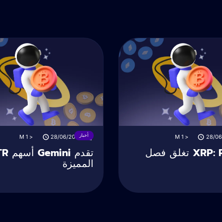
أخبار
M
< 1
28/06/2025
M
< 1
28/06
XRP: Ripple تغلق فصل
تقدم ni
المميزة