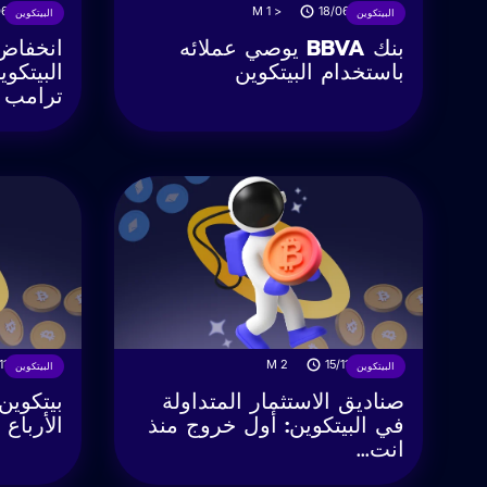
06/2025
M
< 1
18/06/2025
البيتكوين
البيتكوين
بنك BBVA يوصي عملائه
انخفاض
باستخدام البيتكوين
البيتكو
ترامب 
/11/2024
M
2
15/11/2024
البيتكوين
البيتكوين
صناديق الاستثمار المتداولة
بيتكوين
في البيتكوين: أول خروج منذ
الأرباع 
انت...