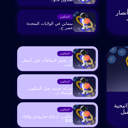
أنصار
البيتكوين
بيتماين في الولايات المتحدة:
عصر ج...
البيتكوين
أثر تقليل المكافآت على أسعار
البيت...
البيتكوين
شركة صينية تقبل البيتكوين
كوسيلة ل...
: استراتيجية
بل
البيتكوين
بيتكوين: ارتفاع صاروخي وإلغاء
200 ...