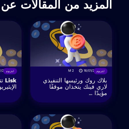
المزيد من المقالات عن ا
2/2023
M
2
16/01/2024
ايثريوم
ايثريوم
بلاك روك ورئيسها التنفيذي
isk
لاري فينك يتخذان موقفًا
الإيثير
مؤيدًا ...