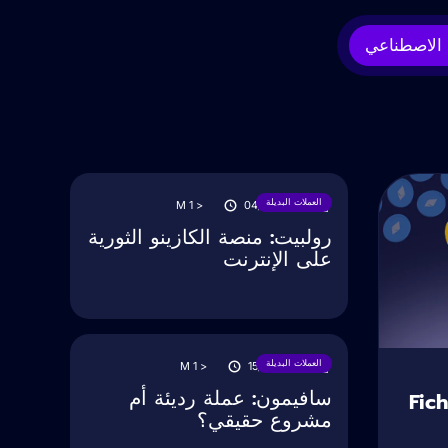
 الاصطناعي
العملات البديلة
M
< 1
04/06/2023
رولبيت: منصة الكازينو الثورية
على الإنترنت
العملات البديلة
M
< 1
15/09/2022
سافيمون: عملة رديئة أم
Fic
مشروع حقيقي؟