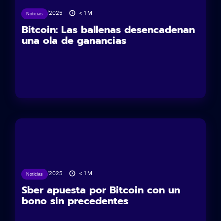
04/06/2025
< 1
M
Noticias
Bitcoin: Las ballenas desencadenan
una ola de ganancias
03/06/2025
< 1
M
Noticias
Sber apuesta por Bitcoin con un
bono sin precedentes