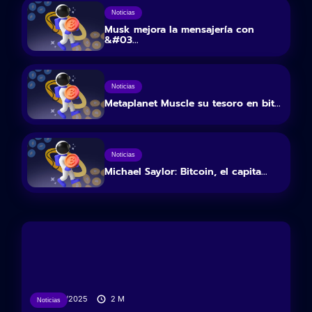
Noticias
Musk mejora la mensajería con
&#03...
Noticias
Metaplanet Muscle su tesoro en bit...
Noticias
Michael Saylor: Bitcoin, el capita...
28/05/2025
2
M
Noticias