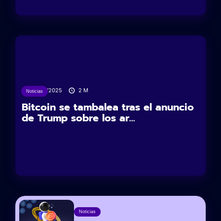
24/05/2025
2
M
Noticias
Bitcoin se tambalea tras el anuncio
de Trump sobre los ar...
Noticias