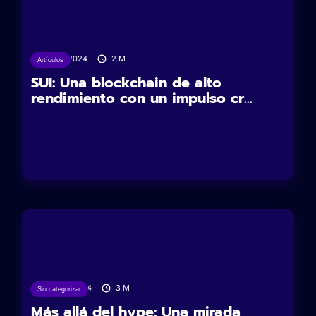
15/10/2024
2
M
Artículos
SUI: Una blockchain de alto
rendimiento con un impulso cr...
27/08/2024
3
M
Sin categorizar
Más allá del hype: Una mirada