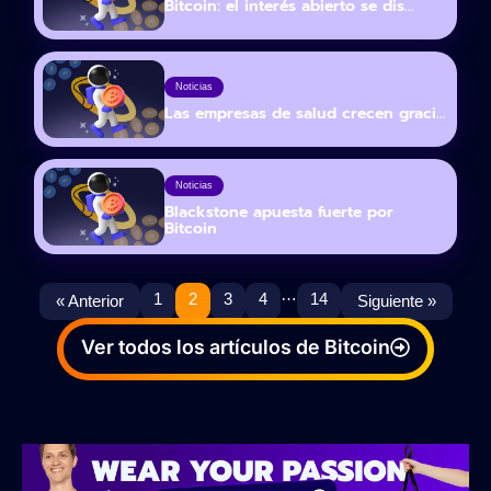
Bitcoin: el interés abierto se dis...
Noticias
Las empresas de salud crecen graci...
Noticias
Blackstone apuesta fuerte por
Bitcoin
…
1
2
3
4
14
« Anterior
Siguiente »
Ver todos los artículos de Bitcoin