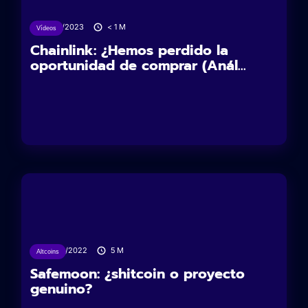
21/11/2023
< 1
M
Vídeos
Chainlink: ¿Hemos perdido la
oportunidad de comprar (Anál...
15/09/2022
5
M
Altcoins
Safemoon: ¿shitcoin o proyecto
genuino?