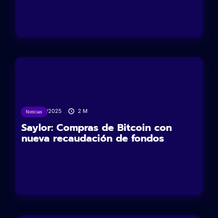
03/06/2025
2
M
Noticias
Saylor: Compras de Bitcoin con
nueva recaudación de fondos