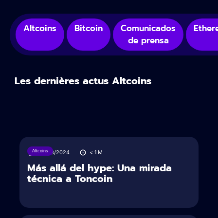
Altcoins
Bitcoin
Comunicados
Ether
de prensa
Les dernières actus Altcoins
Altcoins
27/08/2024
< 1
M
Más allá del hype: Una mirada
técnica a Toncoin