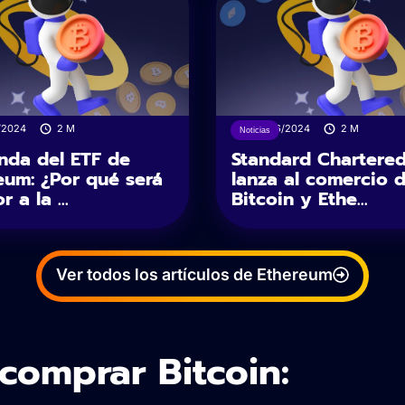
/2024
2
M
22/06/2024
2
M
Noticias
da del ETF de
Standard Chartered
eum: ¿Por qué será
lanza al comercio 
r a la ...
Bitcoin y Ethe...
Ver todos los artículos de Ethereum
 comprar Bitcoin: