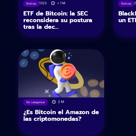
16/12/2023
< 1
M
25/10/
Noticias
Noticias
ETF de Bitcoin: la SEC
Black
reconsidera su postura
un ET
tras la dec...
24/06/2021
2
M
Sin categorizar
¿Es Bitcoin el Amazon de
las criptomonedas?