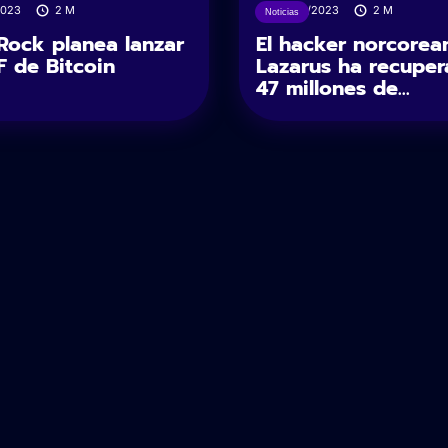
2023
2
M
26/09/2023
2
M
Noticias
Rock planea lanzar
El hacker norcorea
F de Bitcoin
Lazarus ha recupe
47 millones de...