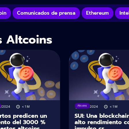
oin
Comunicados de prensa
Ethereum
Inte
s Altcoins
Altcoins
2/2024
< 1
M
15/10/2024
< 1
M
rtos predicen un
SUI: Una blockchai
nto del 3000 %
alto rendimiento c
estos altcoins
impulso cr...