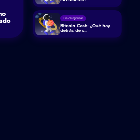
no
rado
Sin categorizar
Bitcoin Cash: ¿Qué hay
detrás de s...