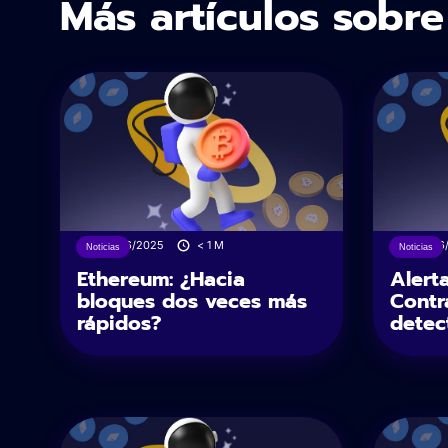
Más artículos sobr
24/06/2025
< 1
M
02/06
Noticias
Noticias
Ethereum: ¿Hacia
Alert
bloques dos veces más
Contr
rápidos?
detec