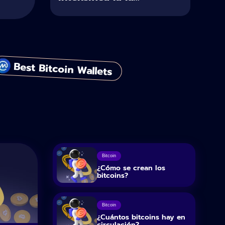
Best Bitcoin Wallets
Bitcoin
¿Cómo se crean los
bitcoins?
Bitcoin
¿Cuántos bitcoins hay en
circulación?