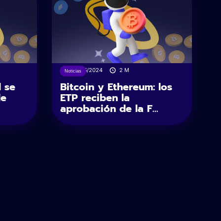
23/05/2024
2
M
Noticias
 se
Bitcoin y Ethereum: los
de
ETP reciben la
aprobación de la F...