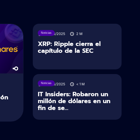
Noticias
28/06/2025
2
M
XRP: Ripple cierra el
capítulo de la SEC
Noticias
28/06/2025
< 1
M
IT Insiders: Robaron un
ión
millón de dólares en un
fin de se...