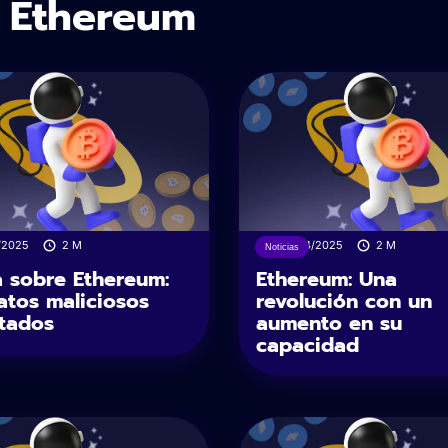
e Ethereum
/2025
2
M
28/04/2025
2
M
Noticias
a sobre Ethereum:
Ethereum: Una
atos maliciosos
revolución con un
tados
aumento en su
capacidad