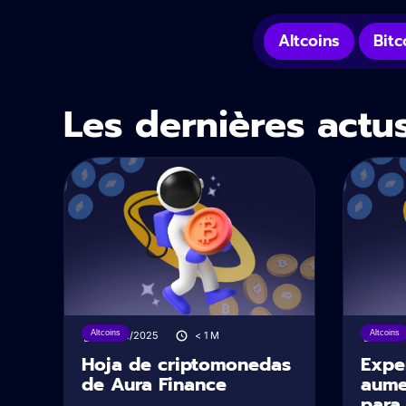
Altcoins
Bitc
Les dernières actu
Altcoins
Altcoins
10/02/2025
< 1
M
23/1
Hoja de criptomonedas
Expe
de Aura Finance
aume
para 