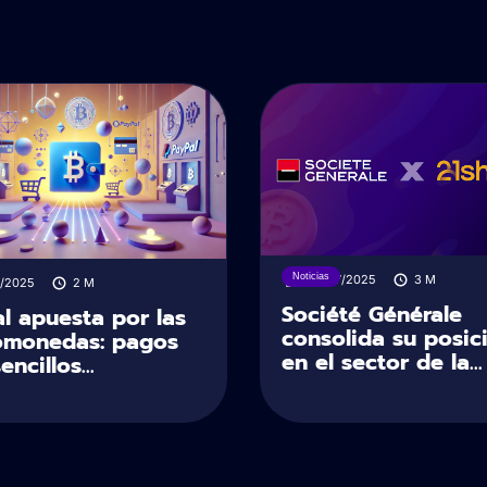
Noticias
28/07/2025
3
M
7/2025
2
M
Société Générale
l apuesta por las
consolida su posic
omonedas: pagos
en el sector de la...
ncillos...