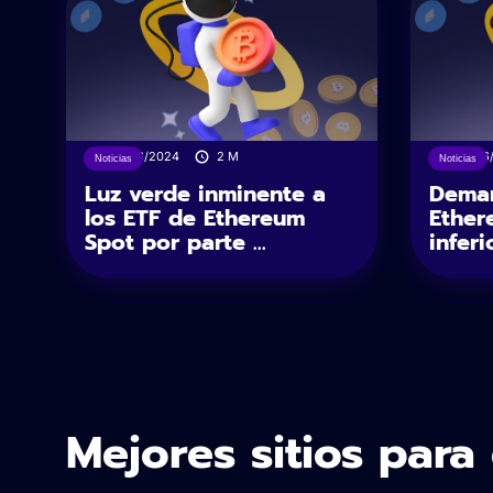
27/06/2024
2
M
26/06
Noticias
Noticias
Luz verde inminente a
Deman
los ETF de Ethereum
Ether
Spot por parte ...
inferio
Mejores sitios para