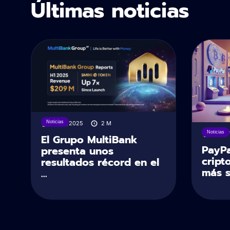
Últimas noticias
Noticias
11/08/2025
2
M
Noticias
30/0
El Grupo MultiBank
PayPa
presenta unos
cript
resultados récord en el
más se
...