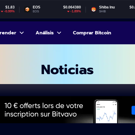
EOS
$0.064380
Shiba Inu
$0.000005
-1.89%
-1.6%
EOS
SHIB
render
Análisis
Comprar Bitcoin
Noticias