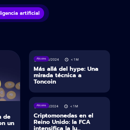
ligencia artificial
Altcoins
27/08/2024
< 1
M
Más allá del hype: Una
mirada técnica a
Toncoin
Altcoins
19/03/2024
< 1
M
Criptomonedas en el
n de
Reino Unido: la FCA
on un
intensifica la lu...