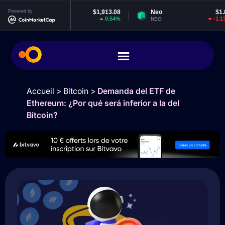
Powered by
Ethereum
$1,913.08
Neo
$1.84
0.54%
-1.13%
ETH
NEO
Accueil
>
Bitcoin
>
Demanda del ETF de
Ethereum: ¿Por qué será inferior a la del
Bitcoin?