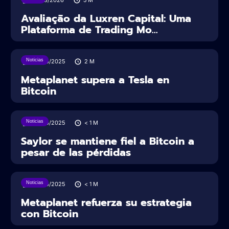
31/03/2026
5
M
Avaliação da Luxren Capital: Uma
Plataforma de Trading Mo...
Noticias
26/06/2025
2
M
Metaplanet supera a Tesla en
Bitcoin
Noticias
23/06/2025
< 1
M
Saylor se mantiene fiel a Bitcoin a
pesar de las pérdidas
Noticias
23/06/2025
< 1
M
Metaplanet refuerza su estrategia
con Bitcoin