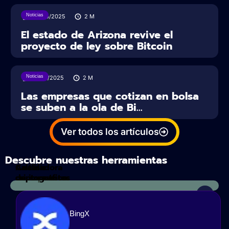
Noticias
20/06/2025
2
M
El estado de Arizona revive el
proyecto de ley sobre Bitcoin
Noticias
18/06/2025
2
M
Las empresas que cotizan en bolsa
se suben a la ola de Bi...
Ver todos los artículos
Descubre nuestras herramientas
Calculadora
Análisis
de impuestos
criptográfico
BingX