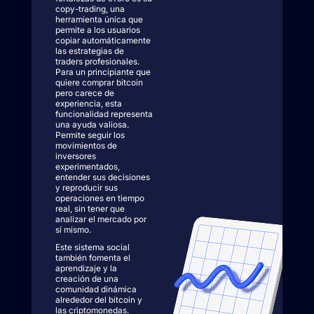
copy-trading, una
herramienta única que
permite a los usuarios
copiar automáticamente
las estrategias de
traders profesionales.
Para un principiante que
quiere comprar bitcoin
pero carece de
experiencia, esta
funcionalidad representa
una ayuda valiosa.
Permite seguir los
movimientos de
inversores
experimentados,
entender sus decisiones
y reproducir sus
operaciones en tiempo
real, sin tener que
analizar el mercado por
sí mismo.
Este sistema social
también fomenta el
aprendizaje y la
creación de una
comunidad dinámica
alrededor del bitcoin y
las criptomonedas.