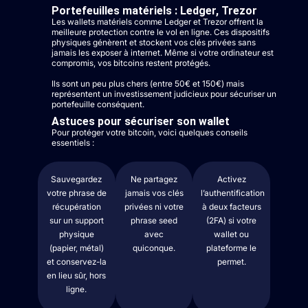
Portefeuilles matériels : Ledger, Trezor
Les wallets matériels comme Ledger et Trezor offrent la
meilleure protection contre le vol en ligne. Ces dispositifs
physiques génèrent et stockent vos clés privées sans
jamais les exposer à internet. Même si votre ordinateur est
compromis, vos bitcoins restent protégés.
Ils sont un peu plus chers (entre 50€ et 150€) mais
représentent un investissement judicieux pour sécuriser un
portefeuille conséquent.
Astuces pour sécuriser son wallet
Pour protéger votre bitcoin, voici quelques conseils
essentiels :
Sauvegardez
Ne partagez
Activez
votre phrase de
jamais vos clés
l’authentification
récupération
privées ni votre
à deux facteurs
sur un support
phrase seed
(2FA) si votre
physique
avec
wallet ou
(papier, métal)
quiconque.
plateforme le
et conservez-la
permet.
en lieu sûr, hors
ligne.