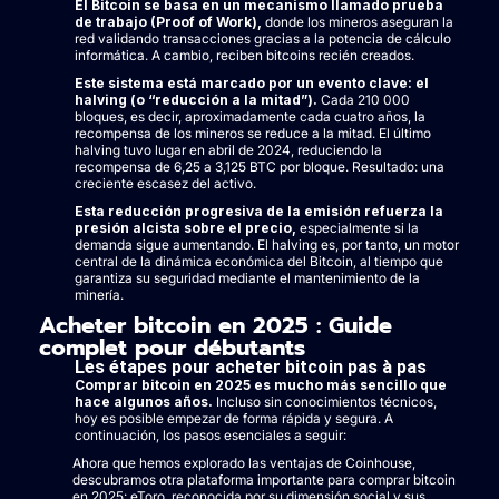
El Bitcoin se basa en un mecanismo llamado prueba
de trabajo (Proof of Work),
donde los mineros aseguran la
red validando transacciones gracias a la potencia de cálculo
informática. A cambio, reciben bitcoins recién creados.
Este sistema está marcado por un evento clave: el
halving (o “reducción a la mitad”).
Cada 210 000
bloques, es decir, aproximadamente cada cuatro años, la
recompensa de los mineros se reduce a la mitad. El último
halving tuvo lugar en abril de 2024, reduciendo la
recompensa de 6,25 a 3,125 BTC por bloque. Resultado: una
creciente escasez del activo.
Esta reducción progresiva de la emisión refuerza la
presión alcista sobre el precio,
especialmente si la
demanda sigue aumentando. El halving es, por tanto, un motor
central de la dinámica económica del Bitcoin, al tiempo que
garantiza su seguridad mediante el mantenimiento de la
minería.
Acheter bitcoin en 2025 : Guide
complet pour débutants
Les étapes pour acheter bitcoin pas à pas
Comprar bitcoin en 2025 es mucho más sencillo que
hace algunos años.
Incluso sin conocimientos técnicos,
hoy es posible empezar de forma rápida y segura. A
continuación, los pasos esenciales a seguir:
Ahora que hemos explorado las ventajas de Coinhouse,
descubramos otra plataforma importante para comprar bitcoin
en 2025: eToro, reconocida por su dimensión social y sus