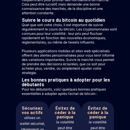
Cela peut être lucratif, mais demande une bonne
connaissance des marchés, de la discipline et une
attention constante.
Suivre le cours du bitcoin au quotidien
Quel que soit votre choix, il est important de suivre
régulièrement le cours du bitcoin. Les cryptomonnaies sont
connues pour leur volatilité : leur prix peut fluctuer
rapidement en fonction des nouvelles économiques,
réglementaires, ou même de tweets influents.
Plusieurs applications mobiles et sites web spécialisés
offrent des alertes personnalisées pour vous tenir informé
des variations importantes. Suivre le marché vous permet
de prendre des décisions éclairées, que ce soit pour
acheter plus, vendre, ou simplement ajuster votre
stratégie.
Les bonnes pratiques à adopter pour les
débutants
Pour les débutants, voici quelques bonnes pratiques
essentielles à adopter après l’achat de bitcoin :
Sécurisez
Évitez de
Évitez de
vos actifs
céder à la
céder à la
panique
panique
utilisez un
la volatilité
la volatilité
wallet sécurisé,
peut être
peut être
idéalement un