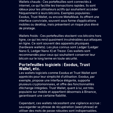
Wallets chauds : Ces portefeuilles sont connectés à
internet, ce qui facilite les transactions rapides. Ils sont
idéaux pour les utilisateurs actifs qui souhaitent accéder
fréquemment à leurs bitcoins. Exemples populaires :
Exodus, Trust Wallet, ou encore MetaMask. Ils offrent une
interface conviviale, souvent sous forme d’applications
mobiles ou desktop, mais présentent un risque plus élevé
de piratage.
Wallets froids : Ces portefeuilles stockent vos bitcoins hors
ligne, ce qui les rend quasiment invulnérables aux attaques
en ligne. Ce sont souvent des appareils physiques
(hardware wallets). Les plus connus sont Ledger (Ledger
Nano S, Ledger Nano X) et Trezor. Ces wallets sont
recommandés pour ceux qui souhaitent conserver leur
bitcoin sur le long terme en toute sécurité.
Portefeuilles logiciels : Exodus, Trust
Wallet, etc.
Les wallets logiciels comme Exodus et Trust Wallet sont
appréciés pour leur simplicité d’utilisation. Exodus, par
exemple, propose une interface élégante, supporte
plusieurs cryptomonnaies, et offre des fonctionnalités
d’échange intégrées. Trust Wallet, quant à lui, est très
populaire sur mobile et appartient désormais à Binance,
garantissant une certaine fiabilité.
Cependant, ces wallets nécessitent une vigilance accrue :
sauvegarder sa phrase de récupération (seed phrase) et
utiliser des mots de passe robustes sont indispensables.