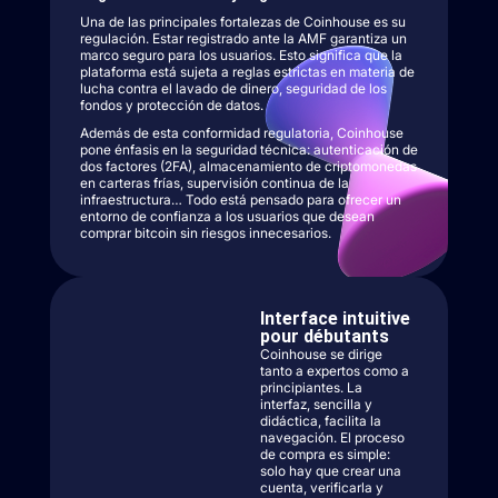
Una de las principales fortalezas de Coinhouse es su
regulación. Estar registrado ante la AMF garantiza un
marco seguro para los usuarios. Esto significa que la
plataforma está sujeta a reglas estrictas en materia de
lucha contra el lavado de dinero, seguridad de los
fondos y protección de datos.
Además de esta conformidad regulatoria, Coinhouse
pone énfasis en la seguridad técnica: autenticación de
dos factores (2FA), almacenamiento de criptomonedas
en carteras frías, supervisión continua de la
infraestructura… Todo está pensado para ofrecer un
entorno de confianza a los usuarios que desean
comprar bitcoin sin riesgos innecesarios.
Interface intuitive
pour débutants
Coinhouse se dirige
tanto a expertos como a
principiantes. La
interfaz, sencilla y
didáctica, facilita la
navegación. El proceso
de compra es simple:
solo hay que crear una
cuenta, verificarla y