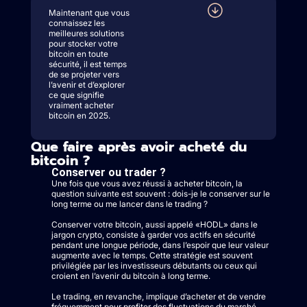
Maintenant que vous
connaissez les
meilleures solutions
pour stocker votre
bitcoin en toute
sécurité, il est temps
de se projeter vers
l’avenir et d’explorer
ce que signifie
vraiment acheter
bitcoin en 2025.
Que faire après avoir acheté du
bitcoin ?
Conserver ou trader ?
Une fois que vous avez réussi à acheter bitcoin, la
question suivante est souvent : dois-je le conserver sur le
long terme ou me lancer dans le trading ?
Conserver votre bitcoin, aussi appelé «HODL» dans le
jargon crypto, consiste à garder vos actifs en sécurité
pendant une longue période, dans l’espoir que leur valeur
augmente avec le temps. Cette stratégie est souvent
privilégiée par les investisseurs débutants ou ceux qui
croient en l’avenir du bitcoin à long terme.
Le trading, en revanche, implique d’acheter et de vendre
fréquemment pour profiter des fluctuations du marché.