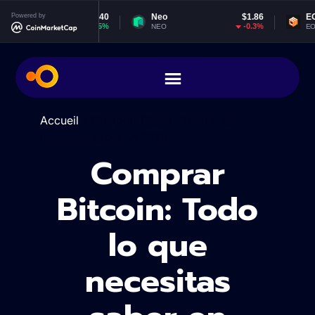
,906.40
Powered by
Neo
$1.86
EOS
$0.0
2.05%
-0.3%
-
NEO
EOS
Accueil
>
Comprar Bitcoin: Todo lo que
necesitas saber en 2025
Comprar
Bitcoin: Todo
lo que
necesitas