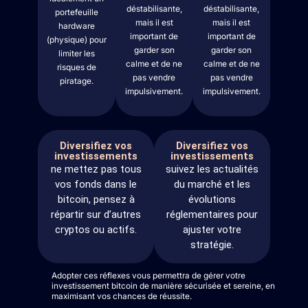
déstabilisante,
déstabilisante,
portefeuille
mais il est
mais il est
hardware
important de
important de
(physique) pour
garder son
garder son
limiter les
calme et de ne
calme et de ne
risques de
pas vendre
pas vendre
piratage.
impulsivement.
impulsivement.
Diversifiez vos
Diversifiez vos
investissements
investissements
ne mettez pas tous
suivez les actualités
vos fonds dans le
du marché et les
bitcoin, pensez à
évolutions
répartir sur d’autres
réglementaires pour
cryptos ou actifs.
ajuster votre
stratégie.
Adopter ces réflexes vous permettra de gérer votre
investissement bitcoin de manière sécurisée et sereine, en
maximisant vos chances de réussite.