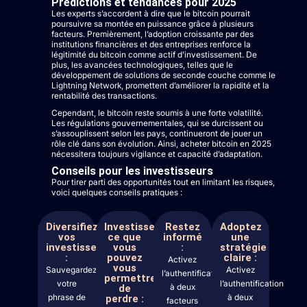
Prédictions et tendances pour 2025
Les experts s’accordent à dire que le bitcoin pourrait
poursuivre sa montée en puissance grâce à plusieurs
facteurs. Premièrement, l’adoption croissante par des
institutions financières et des entreprises renforce la
légitimité du bitcoin comme actif d’investissement. De
plus, les avancées technologiques, telles que le
développement de solutions de seconde couche comme le
Lightning Network, promettent d’améliorer la rapidité et la
rentabilité des transactions.
Cependant, le bitcoin reste soumis à une forte volatilité.
Les régulations gouvernementales, qui se durcissent ou
s’assouplissent selon les pays, continueront de jouer un
rôle clé dans son évolution. Ainsi, acheter bitcoin en 2025
nécessitera toujours vigilance et capacité d’adaptation.
Conseils pour les investisseurs
Pour tirer parti des opportunités tout en limitant les risques,
voici quelques conseils pratiques :
Diversifiez
Investissez
Restez
Adoptez
vos
ce que
informé
une
investissements
vous
:
stratégie
:
pouvez
claire :
Activez
vous
Sauvegardez
Activez
l’authentification
permettre
votre
l’authentification
à deux
de
phrase de
à deux
perdre :
facteurs