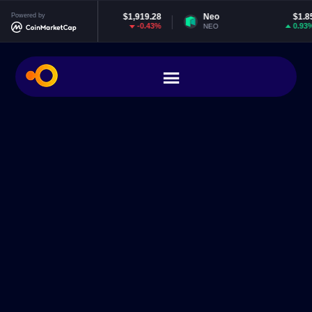
Ethereum
Powered by
$1,919.28
Neo
$1.85
-0.43%
0.93%
ETH
NEO