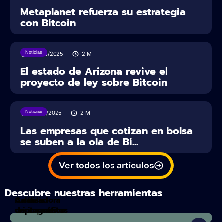
Metaplanet refuerza su estrategia
con Bitcoin
Noticias
20/06/2025
2
M
El estado de Arizona revive el
proyecto de ley sobre Bitcoin
Noticias
18/06/2025
2
M
Las empresas que cotizan en bolsa
se suben a la ola de Bi...
Ver todos los artículos
Descubre nuestras herramientas
Calculadora
Análisis
de impuestos
criptográfico