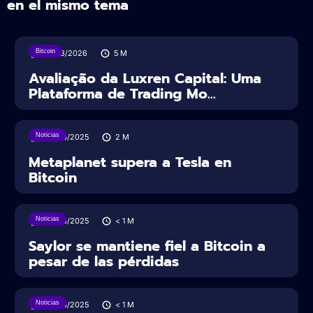
en el mismo tema
Bitcoin
31/03/2026
5
M
Avaliação da Luxren Capital: Uma
Plataforma de Trading Mo...
Noticias
26/06/2025
2
M
Metaplanet supera a Tesla en
Bitcoin
Noticias
23/06/2025
< 1
M
Saylor se mantiene fiel a Bitcoin a
pesar de las pérdidas
Noticias
23/06/2025
< 1
M