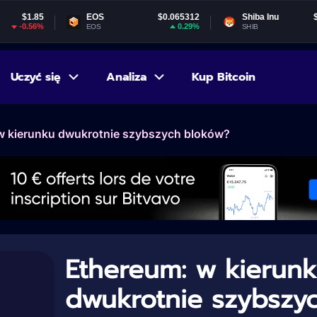
EOS
$0.065312
Shiba Inu
$0.000005
0.29%
-3.42%
EOS
SHIB
Uczyć się
Analiza
Kup Bitcoin
w kierunku dwukrotnie szybszych bloków?
Ethereum: w kierun
dwukrotnie szybszy