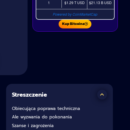
1
$1.29 T
USD
$21.13 B
USD
Powered by CoinMarketCap
Kup Bitcoina
Streszczenie
Obiecująca poprawa techniczna
Ale wyzwania do pokonania
Szanse i zagrożenia