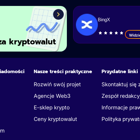
BingX
Widzi
za kryptowalut
iadomości
Nasze treści praktyczne
Przydatne linki
Rozwiń swój projet
Skontaktuj się 
Agencje Web3
Zespół redakcy
E-sklep krypto
Informacje pra
Ceny kryptowalut
Polityka prywat
um