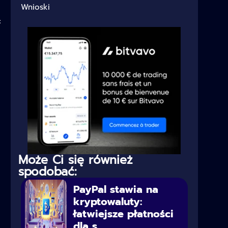
Wnioski
c
Może Ci się również
spodobać:
PayPal stawia na
kryptowaluty:
łatwiejsze płatności
dla s...