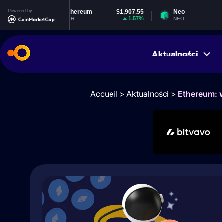
Powered by
Ethereum
$1,907.55
Neo
$1.85
1.57%
-0.56%
ETH
NEO
Aktualności
Accueil
>
Aktualności
>
Ethereum: 