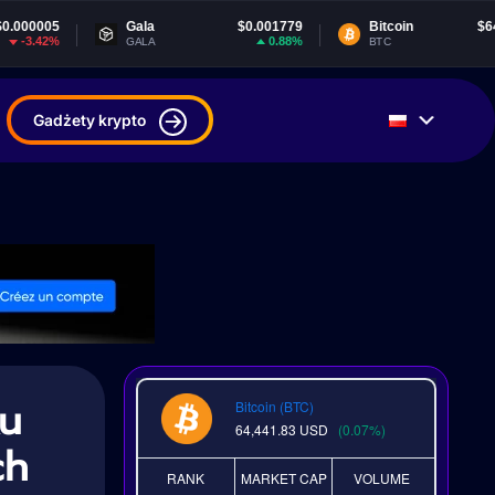
Gala
$0.001779
Bitcoin
$64,441.83
0.88%
0.06%
GALA
BTC
Gadżety krypto
ku
Bitcoin (BTC)
64,441.83
USD
(0.07%)
ch
RANK
MARKET CAP
VOLUME