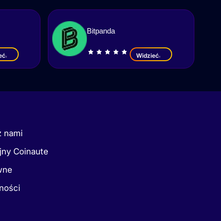
Bitpanda
eć
Widzieć
z nami
jny Coinaute
wne
ności