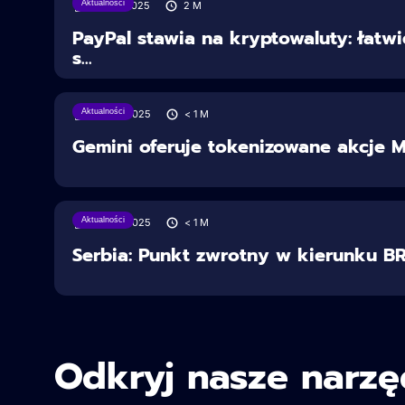
Aktualności
30/07/2025
2
M
PayPal stawia na kryptowaluty: łatwi
s...
Aktualności
28/06/2025
< 1
M
Gemini oferuje tokenizowane akcje 
Aktualności
28/06/2025
< 1
M
Serbia: Punkt zwrotny w kierunku BR
Odkryj nasze narzę