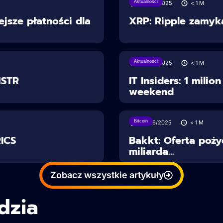
Aktualności
28/06/2025
< 1
M
ejsze płatności dla
XRP: Ripple zamyka
Aktualności
28/06/2025
< 1
M
MSTR
IT Insiders: 1 mili
weekend
Bitcoin
27/06/2025
< 1
M
ICS
Bakkt: Oferta poży
miliarda...
Zobacz wszystkie artykuły
dzia