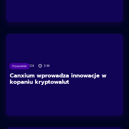
09/10/2024
3
M
Przewodniki
Canxium wprowadza innowacje w
kopaniu kryptowalut