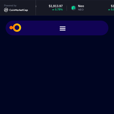
Powered by
Ethereum
$1,913.97
Neo
$1.85
0.78%
0.04%
ETH
NEO