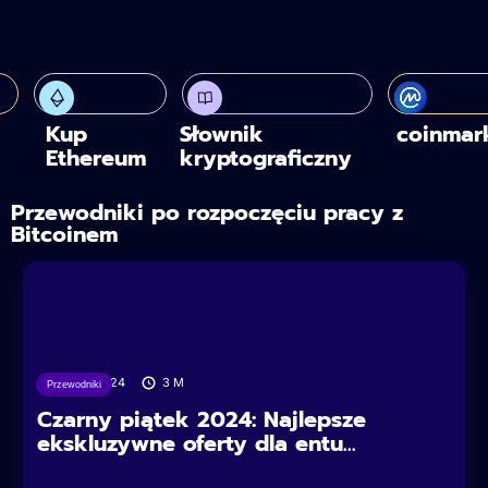
Kup
Słownik
coinmar
Ethereum
kryptograficzny
Przewodniki po rozpoczęciu pracy z
Bitcoinem
29/11/2024
3
M
Przewodniki
Czarny piątek 2024: Najlepsze
ekskluzywne oferty dla entu...