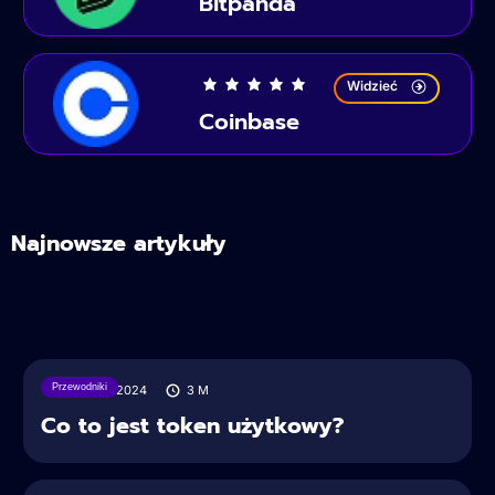
Bitpanda
Widzieć
Coinbase
Najnowsze artykuły
Przewodniki
29/07/2024
3
M
Co to jest token użytkowy?