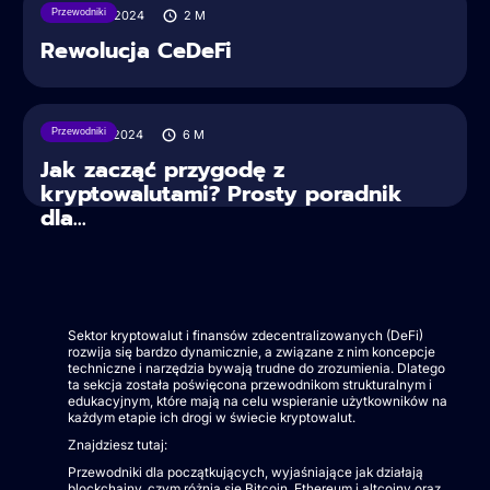
Przewodniki
05/07/2024
2
M
Rewolucja CeDeFi
Przewodniki
16/04/2024
6
M
Jak zacząć przygodę z
kryptowalutami? Prosty poradnik
dla...
Sektor kryptowalut i finansów zdecentralizowanych (DeFi)
rozwija się bardzo dynamicznie, a związane z nim koncepcje
techniczne i narzędzia bywają trudne do zrozumienia. Dlatego
ta sekcja została poświęcona przewodnikom strukturalnym i
edukacyjnym, które mają na celu wspieranie użytkowników na
każdym etapie ich drogi w świecie kryptowalut.
Znajdziesz tutaj:
Przewodniki dla początkujących, wyjaśniające jak działają
blockchainy, czym różnią się Bitcoin, Ethereum i altcoiny oraz