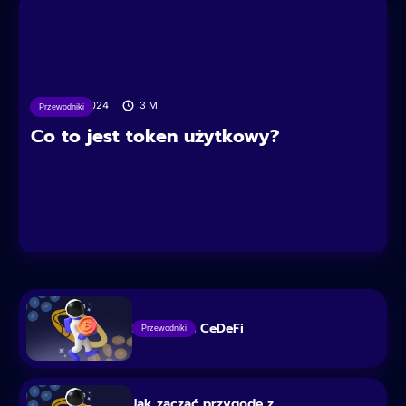
29/07/2024
3
M
Przewodniki
Co to jest token użytkowy?
Rewolucja CeDeFi
Przewodniki
Jak zacząć przygodę z