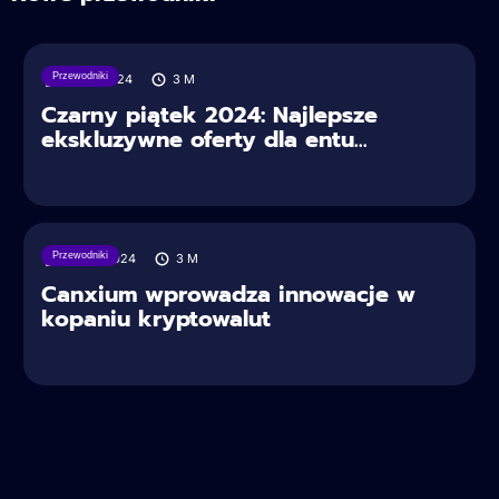
Przewodniki
29/11/2024
3
M
Czarny piątek 2024: Najlepsze
ekskluzywne oferty dla entu...
Przewodniki
09/10/2024
3
M
Canxium wprowadza innowacje w
kopaniu kryptowalut