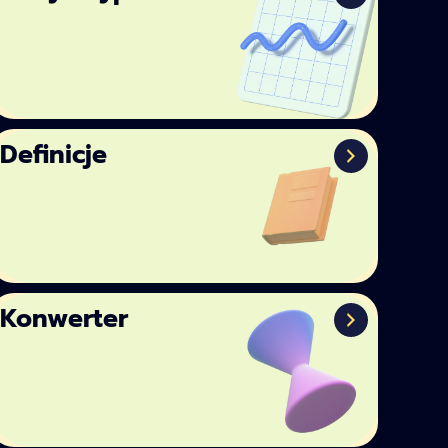
Definicje
Konwerter