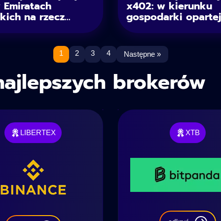
w Emiratach
x402: w kierunku
ich na rzecz...
gospodarki opartej 
1
2
3
4
Następne »
najlepszych brokerów
LIBERTEX
XTB