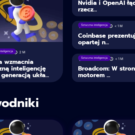
Nvidia i OpenAI łą
rzecz...
Sztuczna inteligencja
07/05/2025
< 1
M
Coinbase prezentu
opartej n...
nteligencja
/2025
2
M
Sztuczna inteligencja
30/04/2025
< 1
M
ia wzmacnia
zną inteligencję
Broadcom: W stron
generacją ukła...
motorem ...
odniki