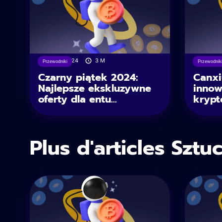
29/11/2024
3
M
09/10
Przewodniki
Przewodnik
Czarny piątek 2024:
Canx
Najlepsze ekskluzywne
innow
oferty dla entu...
krypt
Plus d'articles Sztu