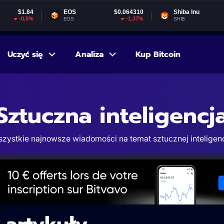
EOS
$0.064310
Shiba Inu
$0.000005
-1.37%
-1.22%
EOS
SHIB
Uczyć się
Analiza
Kup Bitcoin
Sztuczna inteligencj
zystkie najnowsze wiadomości na temat sztucznej inteligenc