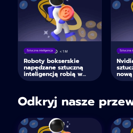
Sztuczna inteligencja
Sztuczna i
27/05/2025
< 1
M
19/05
Roboty bokserskie
Nvid
napędzane sztuczną
sztuc
inteligencją robią w...
nową 
Odkryj nasze przew