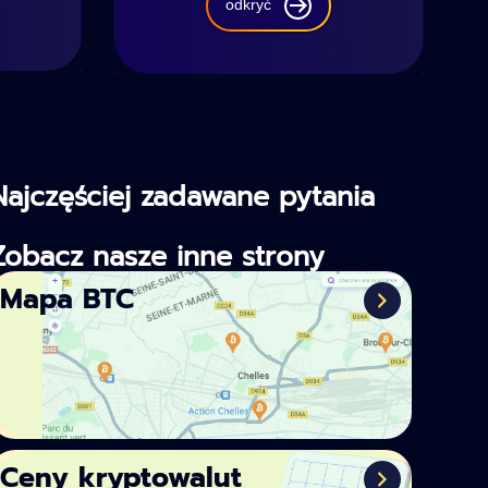
odkryć
Najczęściej zadawane pytania
Zobacz nasze inne strony
Mapa BTC
Ceny kryptowalut