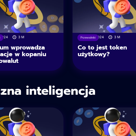
/2024
3
M
29/07/2024
3
M
i
Przewodniki
ium wprowadza
Co to jest token
acje w kopaniu
użytkowy?
owalut
czna inteligencja