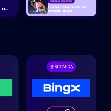
Sztuczna inteligencja
OpenAI spodziewa się
n...
wzrostu przyc...
BITPANDA