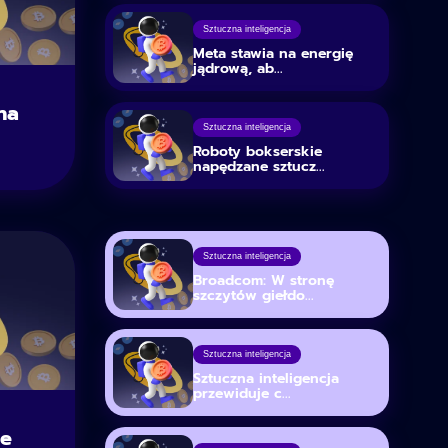
Sztuczna inteligencja
Meta stawia na energię
jądrową, ab...
na
Sztuczna inteligencja
Roboty bokserskie
napędzane sztucz...
Sztuczna inteligencja
Broadcom: W stronę
szczytów giełdo...
Sztuczna inteligencja
Sztuczna inteligencja
przewiduje c...
je