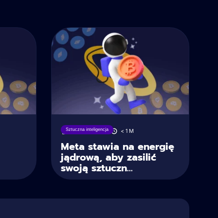
Sztuczna inteligencja
04/06/2025
< 1
M
Meta stawia na energię
jądrową, aby zasilić
swoją sztuczn...