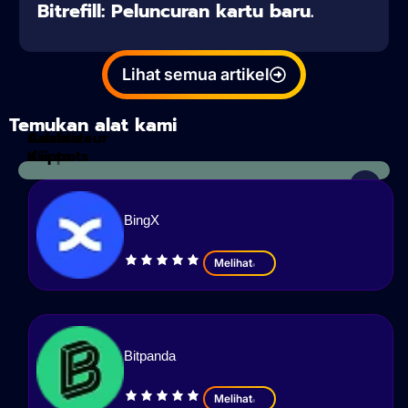
Bitrefill: Peluncuran kartu baru.
Lihat semua artikel
Temukan alat kami
Calculateur
Analisis
d'impots
Kripto
BingX
Melihat
Bitpanda
Melihat