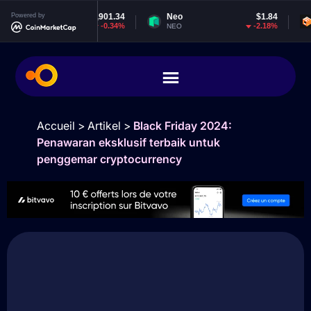
um
Powered by
$1,901.34
Neo
$1.84
EOS
-0.34%
-2.18%
NEO
EOS
Accueil
>
Artikel
>
Black Friday 2024:
Penawaran eksklusif terbaik untuk
penggemar cryptocurrency