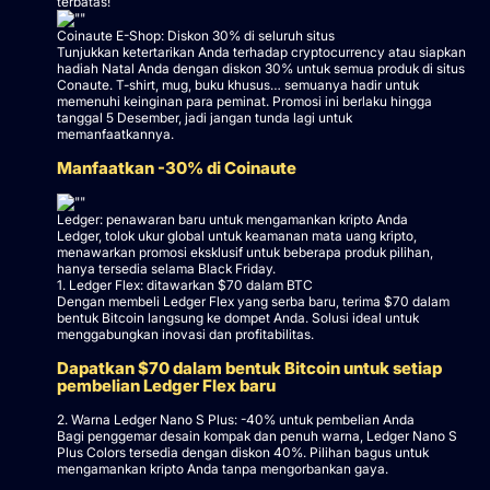
terbatas!
Coinaute E-Shop: Diskon 30% di seluruh situs
Tunjukkan ketertarikan Anda terhadap cryptocurrency atau siapkan
hadiah Natal Anda dengan diskon 30% untuk semua produk di situs
Conaute. T-shirt, mug, buku khusus… semuanya hadir untuk
memenuhi keinginan para peminat. Promosi ini berlaku hingga
tanggal 5 Desember, jadi jangan tunda lagi untuk
memanfaatkannya.
Manfaatkan -30% di Coinaute
Ledger: penawaran baru untuk mengamankan kripto Anda
Ledger, tolok ukur global untuk keamanan mata uang kripto,
menawarkan promosi eksklusif untuk beberapa produk pilihan,
hanya tersedia selama Black Friday.
1. Ledger Flex: ditawarkan $70 dalam BTC
Dengan membeli Ledger Flex yang serba baru, terima $70 dalam
bentuk Bitcoin langsung ke dompet Anda. Solusi ideal untuk
menggabungkan inovasi dan profitabilitas.
Dapatkan $70 dalam bentuk Bitcoin untuk setiap
pembelian Ledger Flex baru
2. Warna Ledger Nano S Plus: -40% untuk pembelian Anda
Bagi penggemar desain kompak dan penuh warna, Ledger Nano S
Plus Colors tersedia dengan diskon 40%. Pilihan bagus untuk
mengamankan kripto Anda tanpa mengorbankan gaya.