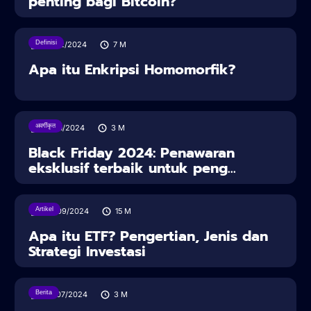
penting bagi Bitcoin?
Definisi
24/12/2024
7
M
Apa itu Enkripsi Homomorfik?
अवर्गीकृत
29/11/2024
3
M
Black Friday 2024: Penawaran
eksklusif terbaik untuk peng...
Artikel
20/09/2024
15
M
Apa itu ETF? Pengertian, Jenis dan
Strategi Investasi
Berita
05/07/2024
3
M