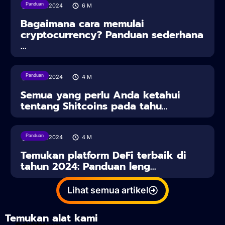
Panduan
16/04/2024
6
M
Bagaimana cara memulai
cryptocurrency? Panduan sederhana
...
Panduan
16/04/2024
4
M
Semua yang perlu Anda ketahui
tentang Shitcoins pada tahu...
Panduan
16/04/2024
4
M
Temukan platform DeFi terbaik di
tahun 2024: Panduan leng...
Lihat semua artikel
Temukan alat kami