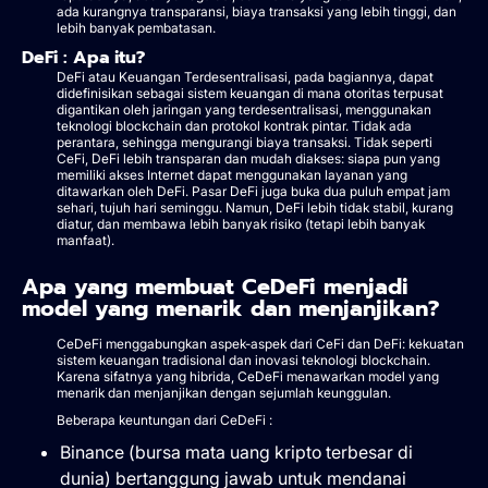
ada kurangnya transparansi, biaya transaksi yang lebih tinggi, dan
lebih banyak pembatasan.
DeFi : Apa itu?
DeFi atau Keuangan Terdesentralisasi, pada bagiannya, dapat
didefinisikan sebagai sistem keuangan di mana otoritas terpusat
digantikan oleh jaringan yang terdesentralisasi, menggunakan
teknologi blockchain dan protokol kontrak pintar. Tidak ada
perantara, sehingga mengurangi biaya transaksi. Tidak seperti
CeFi, DeFi lebih transparan dan mudah diakses: siapa pun yang
memiliki akses Internet dapat menggunakan layanan yang
ditawarkan oleh DeFi. Pasar DeFi juga buka dua puluh empat jam
sehari, tujuh hari seminggu. Namun, DeFi lebih tidak stabil, kurang
diatur, dan membawa lebih banyak risiko (tetapi lebih banyak
manfaat).
Apa yang membuat CeDeFi menjadi
model yang menarik dan menjanjikan?
CeDeFi menggabungkan aspek-aspek dari CeFi dan DeFi: kekuatan
sistem keuangan tradisional dan inovasi teknologi blockchain.
Karena sifatnya yang hibrida, CeDeFi menawarkan model yang
menarik dan menjanjikan dengan sejumlah keunggulan.
Beberapa keuntungan dari CeDeFi :
Binance (bursa mata uang kripto terbesar di
dunia) bertanggung jawab untuk mendanai