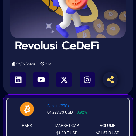
Revolusi CeDeFi
05/07/2024
2
M
Bitcoin (BTC)
64,927.73
USD
(0.92%)
RANK
MARKET CAP
VOLUME
1
$1.30 T
USD
$21.57 B
USD