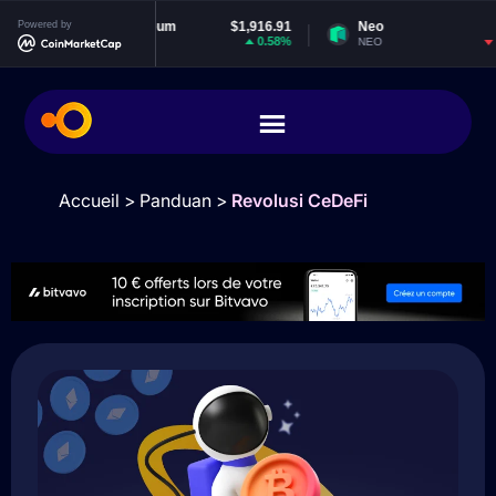
Powered by
Ethereum
$1,916.91
Neo
$1.83
0.58%
-0.68%
ETH
NEO
Accueil
>
Panduan
>
Revolusi CeDeFi