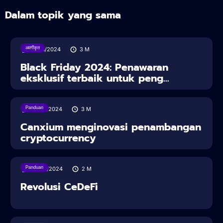
Dalam topik yang sama
अवर्गीकृत
29/11/2024
3
M
Black Friday 2024: Penawaran
eksklusif terbaik untuk peng...
Panduan
09/10/2024
3
M
Canxium menginovasi penambangan
cryptocurrency
Panduan
05/07/2024
2
M
Revolusi CeDeFi