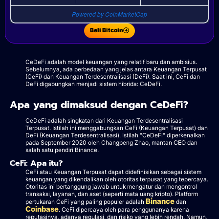
Powered by CoinMarketCap
Beli Bitcoin
CeDeFi adalah model keuangan yang relatif baru dan ambisius.
Sebelumnya, ada perbedaan yang jelas antara Keuangan Terpusat
(CeFi) dan Keuangan Terdesentralisasi (DeFi). Saat ini, CeFi dan
DeFi digabungkan menjadi sistem hibrida: CeDeFi.
Apa yang dimaksud dengan CeDeFi?
CeDeFi adalah singkatan dari Keuangan Terdesentralisasi
Terpusat. Istilah ini menggabungkan CeFi (Keuangan Terpusat) dan
DeFi (Keuangan Terdesentralisasi). Istilah "CeDeFi" diperkenalkan
pada September 2020 oleh Changpeng Zhao, mantan CEO dan
salah satu pendiri Binance.
CeFi: Apa itu?
CeFi atau Keuangan Terpusat dapat didefinisikan sebagai sistem
keuangan yang dikendalikan oleh otoritas terpusat yang tepercaya.
Otoritas ini bertanggung jawab untuk mengatur dan mengontrol
transaksi, layanan, dan aset (seperti mata uang kripto). Platform
Binance
pertukaran CeFi yang paling populer adalah
dan
Coinbase
. CeFi dipercaya oleh para penggunanya karena
reputasinya, adanya regulasi, dan risiko yang lebih rendah. Namun,