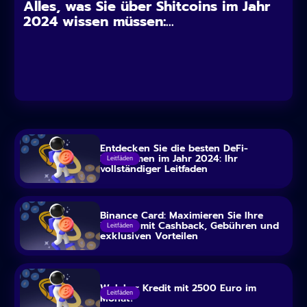
Alles, was Sie über Shitcoins im Jahr
2024 wissen müssen:...
Entdecken Sie die besten DeFi-
Plattformen im Jahr 2024: Ihr
Leitfäden
vollständiger Leitfaden
Binance Card: Maximieren Sie Ihre
Vorteile mit Cashback, Gebühren und
Leitfäden
exklusiven Vorteilen
Welcher Kredit mit 2500 Euro im
Leitfäden
Monat?