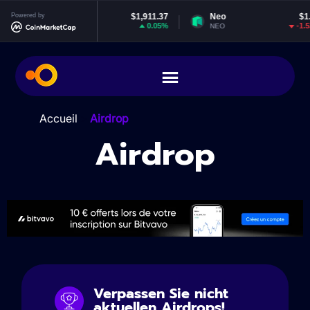
Powered by
Ethereum
$1,911.37
Neo
$1.83
0.05%
-1.53%
ETH
NEO
Accueil
>
Airdrop
Airdrop
Verpassen Sie nicht
aktuellen Airdrops!