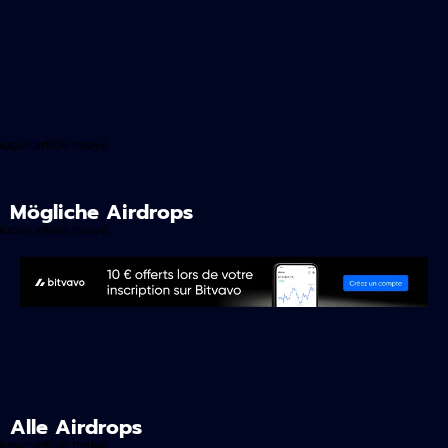
Aucun article trouvé.
Mögliche Airdrops
Aucun article trouvé.
Alle Airdrops
Aucun article trouvé.