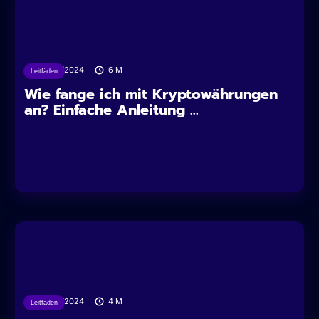
16/04/2024
6
M
Leitfäden
Wie fange ich mit Kryptowährungen
an? Einfache Anleitung ...
16/04/2024
4
M
Leitfäden