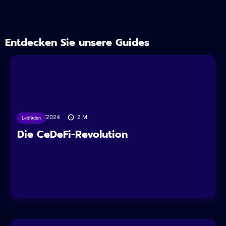
Entdecken Sie unsere Guides
05/07/2024
2
M
Leitfäden
Die CeDeFi-Revolution