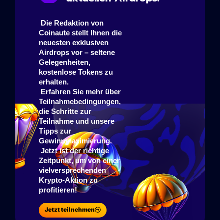
 Die Redaktion von 
Coinaute stellt Ihnen die 
neuesten exklusiven 
Airdrops vor – seltene 
Gelegenheiten, 
kostenlose Tokens zu 
erhalten.
 Erfahren Sie mehr über 
Teilnahmebedingungen, 
die Schritte zur 
Teilnahme und unsere 
Tipps zur 
Gewinnmaximierung.
 Jetzt ist der richtige 
Zeitpunkt, um von einer 
vielversprechenden 
Krypto-Aktion zu 
profitieren!
Jetzt teilnehmen