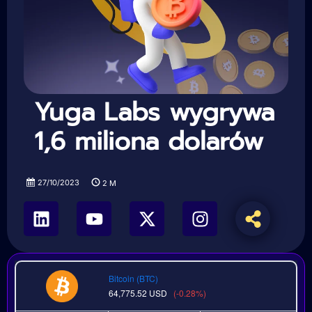
Yuga Labs wygrywa
1,6 miliona dolarów
27/10/2023
2
M
Bitcoin (BTC)
64,775.52
USD
(-0.28%)