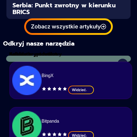
Serbia: Punkt zwrotny w kierunku
BRICS
Zobacz wszystkie artykuły
Odkryj nasze narzędzia
Kalkulator podatkowy
Analiza kryptowalut
BingX
Widzieć
Bitpanda
Widzieć