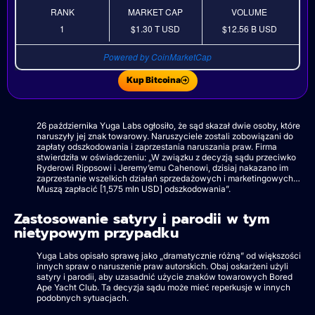
RANK
MARKET CAP
VOLUME
1
$1.30 T
USD
$12.56 B
USD
Powered by CoinMarketCap
Kup Bitcoina
26 października Yuga Labs ogłosiło, że sąd skazał dwie osoby, które
naruszyły jej znak towarowy. Naruszyciele zostali zobowiązani do
zapłaty odszkodowania i zaprzestania naruszania praw. Firma
stwierdziła w oświadczeniu: „W związku z decyzją sądu przeciwko
Ryderowi Rippsowi i Jeremy’emu Cahenowi, dzisiaj nakazano im
zaprzestanie wszelkich działań sprzedażowych i marketingowych…
Muszą zapłacić [1,575 mln USD] odszkodowania”.
Zastosowanie satyry i parodii w tym
nietypowym przypadku
Yuga Labs opisało sprawę jako „dramatycznie różną” od większości
innych spraw o naruszenie praw autorskich. Obaj oskarżeni użyli
satyry i parodii, aby uzasadnić użycie znaków towarowych Bored
Ape Yacht Club. Ta decyzja sądu może mieć reperkusje w innych
podobnych sytuacjach.