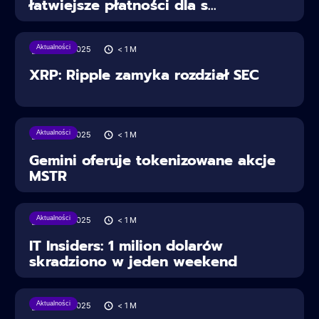
łatwiejsze płatności dla s...
Aktualności
28/06/2025
< 1
M
XRP: Ripple zamyka rozdział SEC
Aktualności
28/06/2025
< 1
M
Gemini oferuje tokenizowane akcje
MSTR
Aktualności
28/06/2025
< 1
M
IT Insiders: 1 milion dolarów
skradziono w jeden weekend
Aktualności
28/06/2025
< 1
M