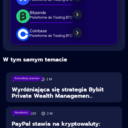
Bitpanda
Plateforme de Trading BTC
Coinbase
Plateforme de Trading BTC
W tym samym temacie
Komunikaty prasowe
18/08/2025
2
M
Wyróżniająca się strategia Bybit
Private Wealth Managemen...
Aktualności
30/07/2025
2
M
PayPal stawia na kryptowaluty: