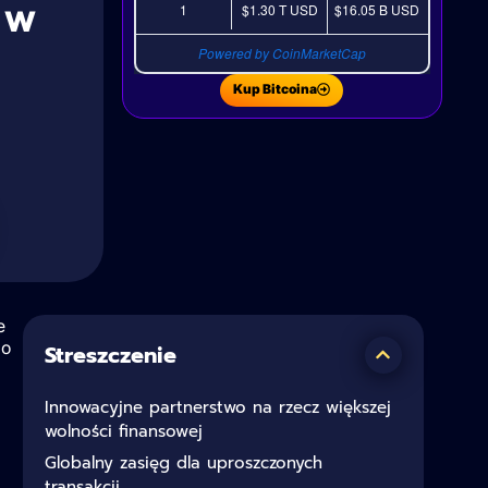
 w
1
$1.30 T
USD
$16.05 B
USD
Powered by CoinMarketCap
Kup Bitcoina
e
io
Streszczenie
Innowacyjne partnerstwo na rzecz większej
wolności finansowej
Globalny zasięg dla uproszczonych
transakcji