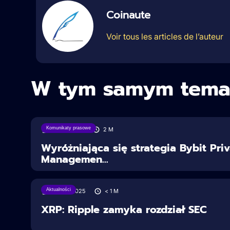
Coinaute
Voir tous les articles de l’auteur
W tym samym tema
Komunikaty prasowe
18/08/2025
2
M
Wyróżniająca się strategia Bybit Pri
Managemen...
Aktualności
28/06/2025
< 1
M
XRP: Ripple zamyka rozdział SEC