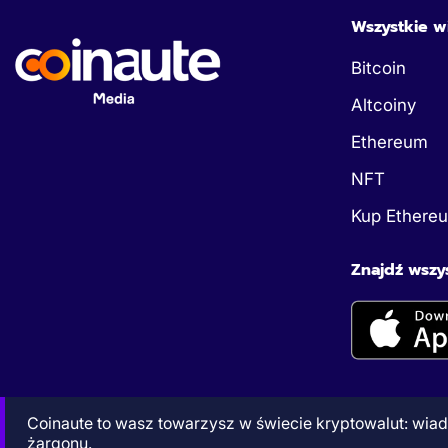
Wszystkie w
Bitcoin
Altcoiny
Ethereum
NFT
Kup Ethere
Znajdź wszys
Coinaute to wasz towarzysz w świecie kryptowalut: wiado
żargonu.