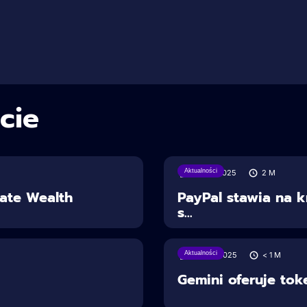
cie
Aktualności
30/07/2025
2
M
vate Wealth
PayPal stawia na k
s...
Aktualności
28/06/2025
< 1
M
Gemini oferuje to