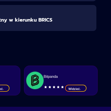
otny w kierunku BRICS
Bitpanda
eć
Widzieć