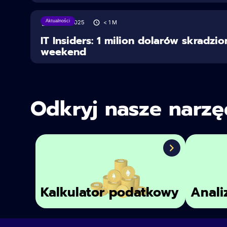
Aktualności
28/06/2025
< 1
M
IT Insiders: 1 milion dolarów skradzi
weekend
Odkryj nasze narzę
Kalkulator podatkowy
Anali