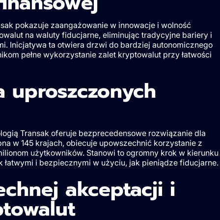
finansowej
ansak pokazuje zaangażowanie w innowacje i wolność
walut na waluty fiducjarne, eliminując tradycyjne bariery i
. Inicjatywa ta otwiera drzwi do bardziej autonomicznego
ikom pełne wykorzystanie zalet kryptowalut przy łatwości
la uproszczonych
ologią Transak oferuje bezprecedensowe rozwiązanie dla
pna w 145 krajach, obiecuje upowszechnić korzystanie z
 milionom użytkowników. Stanowi to ogromny krok w kierunku
k łatwymi i bezpiecznymi w użyciu, jak pieniądze fiducjarne.
hnej akceptacji i
ptowalut