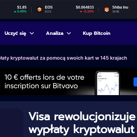
.85
EOS
$0.064833
Shiba Inu
$0.00000
49%
-0.16%
0.01
EOS
SHIB
Uczyć się
Analiza
Kup Bitcoin
łaty kryptowalut za pomocą swoich kart w 145 krajach
Visa rewolucjonizuje
wypłaty kryptowalut