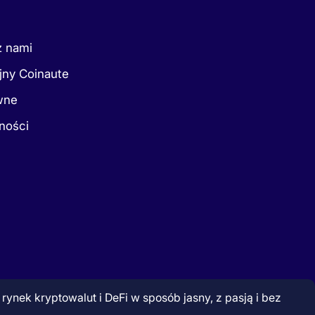
z nami
jny Coinaute
wne
ności
ynek kryptowalut i DeFi w sposób jasny, z pasją i bez