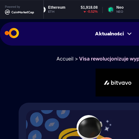
9330
Powered by
Ethereum
$1,918.08
Neo
$1
0%
-0.52%
0.
ETH
NEO
Aktualności
Accueil
>
Visa rewolucjonizuje wyp