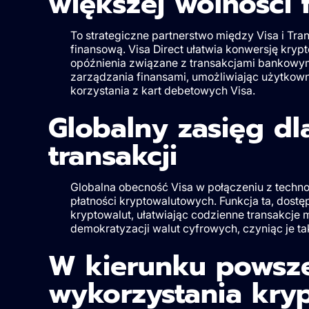
większej wolności 
To strategiczne partnerstwo między Visa i Tr
finansową. Visa Direct ułatwia konwersję krypto
opóźnienia związane z transakcjami bankowymi
zarządzania finansami, umożliwiając użytkown
korzystania z kart debetowych Visa.
Globalny zasięg d
transakcji
Globalna obecność Visa w połączeniu z techn
płatności kryptowalutowych. Funkcja ta, dostę
kryptowalut, ułatwiając codzienne transakcje
demokratyzacji walut cyfrowych, czyniąc je ta
W kierunku powszec
wykorzystania kry