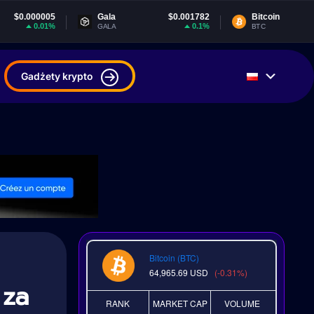
5
Gala
$0.001782
Bitcoin
$64,965.69
%
0.1%
-0.3%
GALA
BTC
Gadżety krypto
Bitcoin (BTC)
64,965.69
USD
(-0.31%)
 za
RANK
MARKET CAP
VOLUME