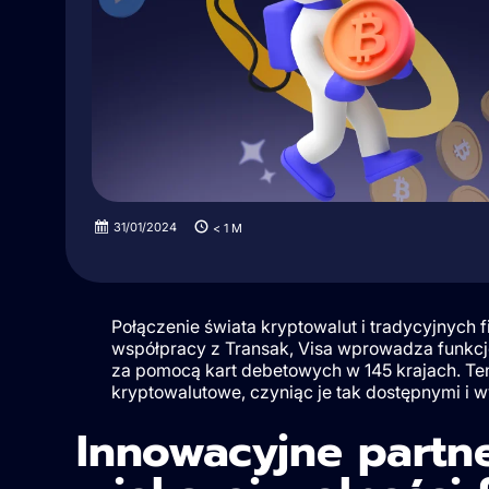
31/01/2024
< 1
M
Połączenie świata kryptowalut i tradycyjnych 
współpracy z Transak, Visa wprowadza funkcję
za pomocą kart debetowych w 145 krajach. Ten
kryptowalutowe, czyniąc je tak dostępnymi i wy
Innowacyjne partn