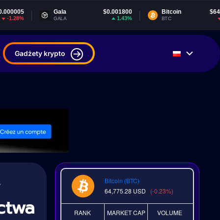
Gala
$0.001800
Bitcoin
$64,775.28
1.43%
-0.23%
GALA
BTC
Gadżety krypto
Bitcoin (BTC)
64,775.28
USD
(-0.23%)
ctwa
RANK
MARKET CAP
VOLUME