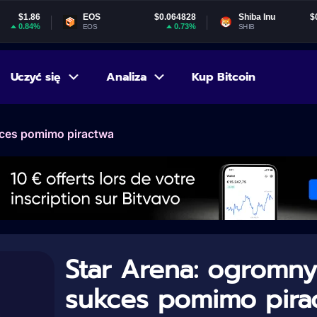
EOS
$0.064828
Shiba Inu
$0.000005
0.73%
-1.28%
EOS
SHIB
Uczyć się
Analiza
Kup Bitcoin
kces pomimo piractwa
Star Arena: ogromny
sukces pomimo pira