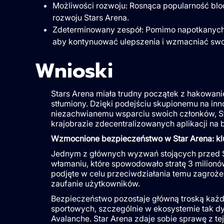
Możliwości rozwoju: Rosnąca popularność blo
rozwoju Stars Arena.
Zdeterminowany zespół: Pomimo napotkanych t
aby kontynuować ulepszenia i wzmacniać swo
Wnioski
Stars Arena miała trudny początek z hakowani
stłumiony. Dzięki podejściu skupionemu na in
niezachwianemu wsparciu swoich członków, S
krajobrazie zdecentralizowanych aplikacji na 
Wzmocnione bezpieczeństwo w Star Arena: klu
Jednym z głównych wyzwań stojących przed St
włamaniu, które spowodowało stratę 3 milionó
podjęte w celu przeciwdziałania temu zagroż
zaufanie użytkowników.
Bezpieczeństwo pozostaje główną troską każde
sportowych, szczególnie w ekosystemie tak d
Avalanche. Star Arena zdaje sobie sprawę z t