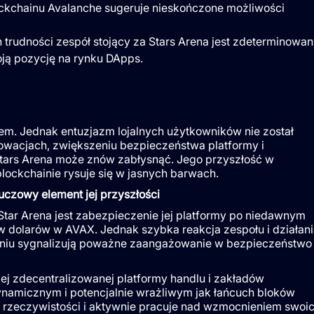
ckchainu Avalanche sugeruje nieskończone możliwości
rudności zespół stojący za Stars Arena jest zdeterminowan
ją pozycję na rynku DApps.
em. Jednak entuzjazm lojalnych użytkowników nie został
nowacjach, zwiększeniu bezpieczeństwa platformy i
tars Arena może znów zabłysnąć. Jego przyszłość w
blockchainie rysuje się w jasnych barwach.
czowy element jej przyszłości
ar Arena jest zabezpieczenie jej platformy po niedawnym
w dolarów w AVAX. Jednak szybka reakcja zespołu i działani
eniu sygnalizują poważne zaangażowanie w bezpieczeństwo 
j zdecentralizowanej platformy handlu i zakładów
ynamicznym i potencjalnie wrażliwym jak łańcuch bloków
ej rzeczywistości i aktywnie pracuje nad wzmocnieniem swoi