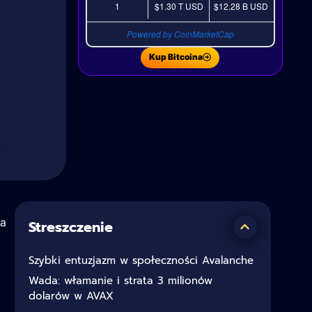
1
$1.30 T
USD
$12.28 B
USD
Powered by CoinMarketCap
Kup Bitcoina
na
Streszczenie
Szybki entuzjazm w społeczności Avalanche
Wada: włamanie i strata 3 milionów
dolarów w AVAX