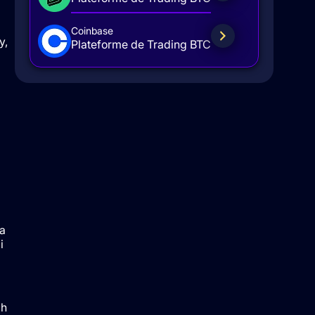
Coinbase
y,
Plateforme de Trading BTC
a
i
ch