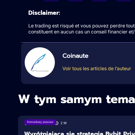
Disclaimer:
Le trading est risqué et vous pouvez perdre tout 
constituent en aucun cas un conseil financier e
Coinaute
Voir tous les articles de l’auteur
W tym samym tema
Komunikaty prasowe
18/08/2025
2
M
Wyróżniająca się strategia Bybit Pri