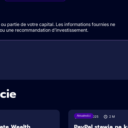
ou partie de votre capital. Les informations fournies ne
t/ou une recommandation d’investissement.
cie
Aktualności
30/07/2025
2
M
vate Wealth
PayPal stawia na k