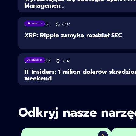
Managemen...
Aktualności
28/06/2025
< 1
M
XRP: Ripple zamyka rozdział SEC
Aktualności
28/06/2025
< 1
M
IT Insiders: 1 milion dolarów skradzi
weekend
Odkryj nasze narzę