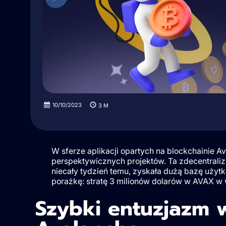
10/10/2023
3
M
W sferze aplikacji opartych na blockchainie Av
perspektywicznych projektów. Ta zdecentrali
niecały tydzień temu, zyskała dużą bazę uży
porażkę: stratę 3 milionów dolarów w AVAX w
Szybki entuzjazm 