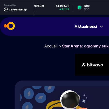
Powered by
Ethereum
$1,916.34
Neo
$1.86
0.11%
0.84%
ETH
NEO
Aktualności
Accueil
>
Star Arena: ogromny su