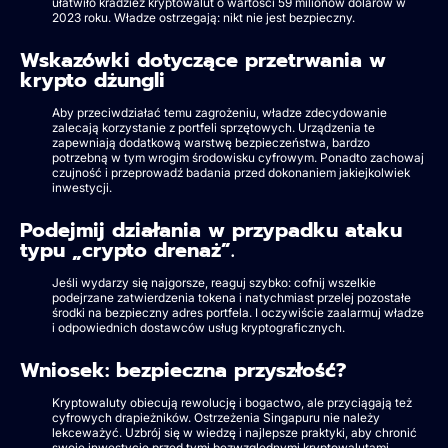
ułatwiło kradzież kryptowalut o wartości 59 milionów dolarów w
2023 roku. Władze ostrzegają: nikt nie jest bezpieczny.
Wskazówki dotyczące przetrwania w
krypto dżungli
Aby przeciwdziałać temu zagrożeniu, władze zdecydowanie
zalecają korzystanie z portfeli sprzętowych. Urządzenia te
zapewniają dodatkową warstwę bezpieczeństwa, bardzo
potrzebną w tym wrogim środowisku cyfrowym. Ponadto zachowaj
czujność i przeprowadź badania przed dokonaniem jakiejkolwiek
inwestycji.
Podejmij działania w przypadku ataku
typu „crypto drenaż”.
Jeśli wydarzy się najgorsze, reaguj szybko: cofnij wszelkie
podejrzane zatwierdzenia tokena i natychmiast przelej pozostałe
środki na bezpieczny adres portfela. I oczywiście zaalarmuj władze
i odpowiednich dostawców usług kryptograficznych.
Wniosek: bezpieczna przyszłość?
Kryptowaluty obiecują rewolucję i bogactwo, ale przyciągają też
cyfrowych drapieżników. Ostrzeżenia Singapuru nie należy
lekceważyć. Uzbrój się w wiedzę i najlepsze praktyki, aby chronić
swoje inwestycje przed tymi bezwzględnymi kryptowalutami.