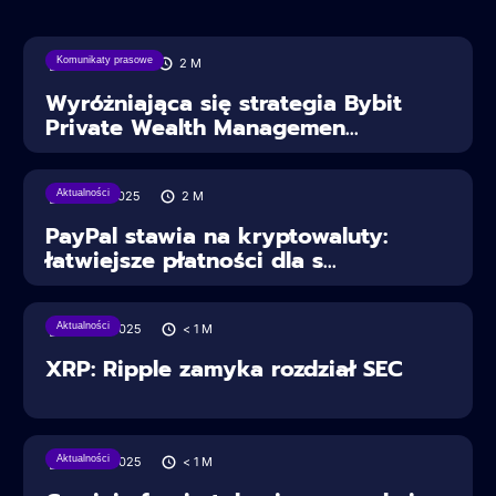
Komunikaty prasowe
18/08/2025
2
M
Wyróżniająca się strategia Bybit
Private Wealth Managemen...
Aktualności
30/07/2025
2
M
PayPal stawia na kryptowaluty:
łatwiejsze płatności dla s...
Aktualności
28/06/2025
< 1
M
XRP: Ripple zamyka rozdział SEC
Aktualności
28/06/2025
< 1
M