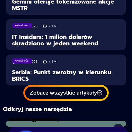
Gemini oferuje tokenizowane akcje
MSTR
Aktualności
28/06/2025
< 1
M
IT Insiders: 1 milion dolarów
skradziono w jeden weekend
Aktualności
28/06/2025
< 1
M
Serbia: Punkt zwrotny w kierunku
BRICS
Zobacz wszystkie artykuły
Odkryj nasze narzędzia
Kalkulator podatkowy
Analiza kryptowalut