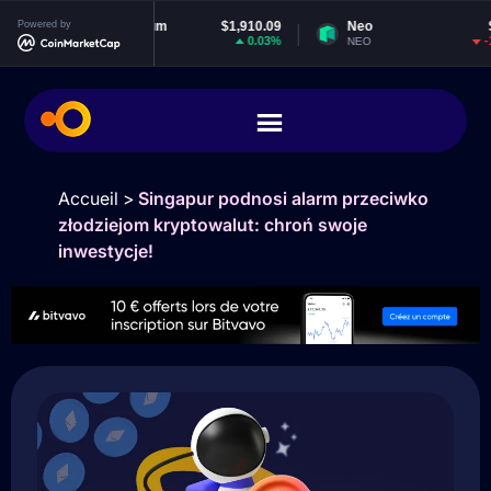
Powered by
Ethereum
$1,910.09
Neo
$1.84
0.03%
-1.97%
ETH
NEO
Accueil
>
Singapur podnosi alarm przeciwko
złodziejom kryptowalut: chroń swoje
inwestycje!