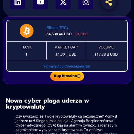
Bitcoin (BTC)
64,638.46
USD
(-0.19%)
RANK
MARKET CAP
VOLUME
1
$1.30 T
USD
$17.78 B
USD
Powered by CoinMarketCap
Kup Bitcoina
Nowa cyber plaga uderza w
kryptowaluty
Czy uważasz, że Twoje kryptowaluty są bezpieczne? Pomyśl
jeszcze raz! Singapurska policja i Agencja Bezpieczeństwa
Cybernetycznego (CSA) biją na alarm w związku z rosnącym
zagrożeniem: wysysaczami kryptowalut. Te złośliwe