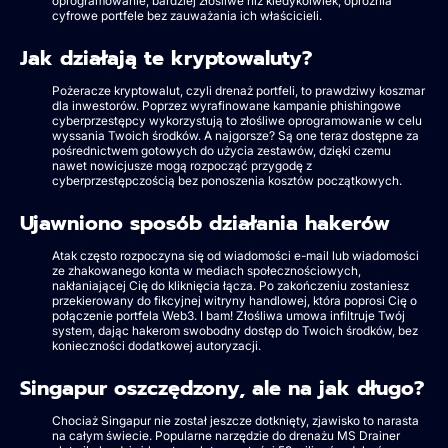
oprogramowanie, bardziej złośliwe niż kiedykolwiek, opróżnia
cyfrowe portfele bez zauważania ich właścicieli.
Jak działają te kryptowaluty?
Pożeracze kryptowalut, czyli drenaż portfeli, to prawdziwy koszmar
dla inwestorów. Poprzez wyrafinowane kampanie phishingowe
cyberprzestępcy wykorzystują to złośliwe oprogramowanie w celu
wyssania Twoich środków. A najgorsze? Są one teraz dostępne za
pośrednictwem gotowych do użycia zestawów, dzięki czemu
nawet nowicjusze mogą rozpocząć przygodę z
cyberprzestępczością bez ponoszenia kosztów początkowych.
Ujawniono sposób działania hakerów
Atak często rozpoczyna się od wiadomości e-mail lub wiadomości
ze zhakowanego konta w mediach społecznościowych,
nakłaniającej Cię do kliknięcia łącza. Po zakończeniu zostaniesz
przekierowany do fikcyjnej witryny handlowej, która poprosi Cię o
połączenie portfela Web3. I bam! Złośliwa umowa infiltruje Twój
system, dając hakerom swobodny dostęp do Twoich środków, bez
konieczności dodatkowej autoryzacji.
Singapur oszczędzony, ale na jak długo?
Chociaż Singapur nie został jeszcze dotknięty, zjawisko to narasta
na całym świecie. Popularne narzędzie do drenażu MS Drainer