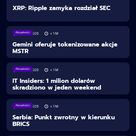
XRP: Ripple zamyka rozdział SEC
Aktualności
28/06/2025
< 1
M
Gemini oferuje tokenizowane akcje
MSTR
Aktualności
28/06/2025
< 1
M
IT Insiders: 1 milion dolarów
skradziono w jeden weekend
Aktualności
28/06/2025
< 1
M
Serbia: Punkt zwrotny w kierunku
BRICS