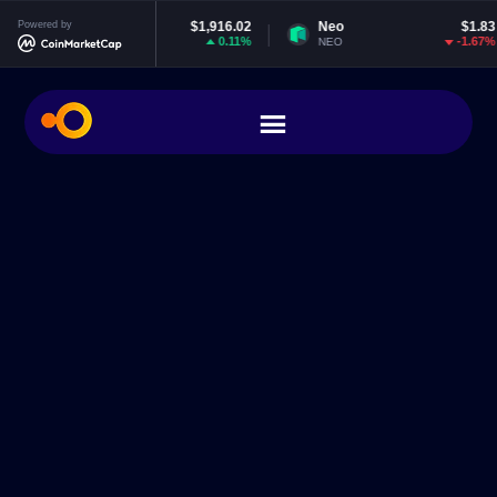
Ethereum
Powered by
$1,916.02
Neo
$1.83
0.11%
-1.67%
ETH
NEO