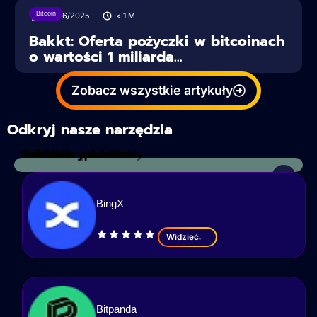
Bitcoin
27/06/2025
< 1
M
Bakkt: Oferta pożyczki w bitcoinach
o wartości 1 miliarda...
Zobacz wszystkie artykuły
Odkryj nasze narzędzia
Kalkulator podatkowy
Analiza kryptowalut
BingX
Widzieć
Bitpanda