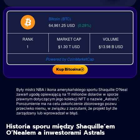
Bitcoin (BTC)
64,961.25
USD
(0.28%)
RANK
MARKET CAP
VOLUME
1
$1.30 T
USD
$13.98 B
USD
Powered by CoinMarketCap
Kup Bitcoina
Były mistrz NBA i ikona amerykańskiego sportu Shaquille O’Neal
zawarł ugodę opiewającą na 11 milionów dolarów w sporze
prawnym dotyczącym jego kolekcji NFT o nazwie „Astrals”.
Porozumienie ma na celu zakończenie zbiorowego pozwu
przeciwko niemu, w związku z zarzutami, że projekt był źle
zarządzany lub wprowadzał w błąd.
Historia sporu między Shaquille’em
O’Nealem a inwestorami Astrals