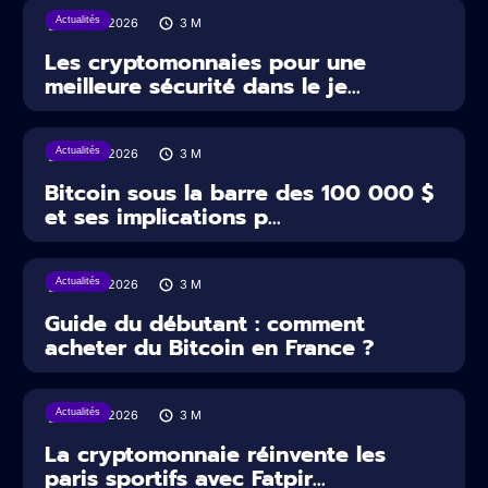
Actualités
30/07/2026
3
M
Les cryptomonnaies pour une
meilleure sécurité dans le je...
Actualités
29/07/2026
3
M
Bitcoin sous la barre des 100 000 $
et ses implications p...
Actualités
29/07/2026
3
M
Guide du débutant : comment
acheter du Bitcoin en France ?
Actualités
22/07/2026
3
M
La cryptomonnaie réinvente les
paris sportifs avec Fatpir...