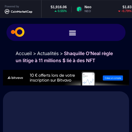
Ethereum
Powered by
$1,916.06
Neo
$1.83
0.55%
-0.79%
ETH
NEO
Accueil
>
Actualités
>
Shaquille O’Neal règle
un litige à 11 millions $ lié à des NFT