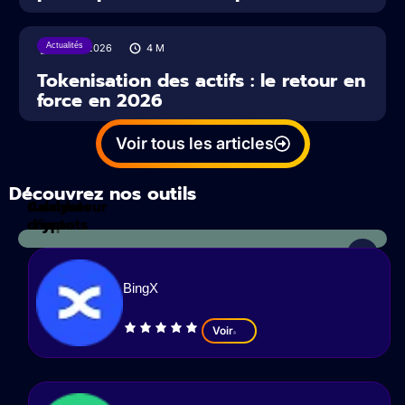
Actualités
16/07/2026
4
M
Tokenisation des actifs : le retour en
force en 2026
Voir tous les articles
Découvrez nos outils
Calculateur
Analyses
d'impots
crypto
BingX
Voir