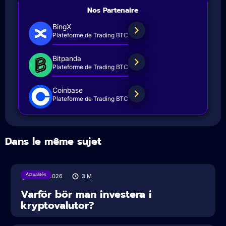
Nos Partenaire
BingX
Plateforme de Trading BTC
Bitpanda
Plateforme de Trading BTC
Coinbase
Plateforme de Trading BTC
Dans le même sujet
Actualités
31/07/2026
3
M
Varför bör man investera i
kryptovalutor?