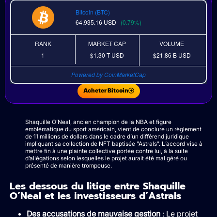
Bitcoin (BTC)
64,935.16
USD
(0.79%)
RANK
MARKET CAP
VOLUME
1
$1.30 T
USD
$21.86 B
USD
Powered by CoinMarketCap
Acheter Bitcoin
Shaquille O’Neal, ancien champion de la NBA et figure
emblématique du sport américain, vient de conclure un règlement
de 11 millions de dollars dans le cadre d’un différend juridique
impliquant sa collection de NFT baptisée "Astrals". L’accord vise à
mettre fin à une plainte collective portée contre lui, à la suite
d’allégations selon lesquelles le projet aurait été mal géré ou
présenté de manière trompeuse.
Les dessous du litige entre Shaquille
O’Neal et les investisseurs d’Astrals
Des accusations de mauvaise gestion
: Le projet