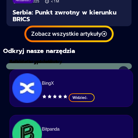
Aktualności
28/06/2025
< 1
M
Serbia: Punkt zwrotny w kierunku
BRICS
Zobacz wszystkie artykuły
Odkryj nasze narzędzia
Kalkulator podatkowy
Analiza kryptowalut
BingX
Widzieć
Bitpanda