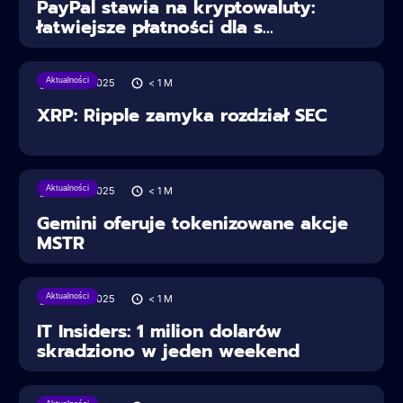
PayPal stawia na kryptowaluty:
łatwiejsze płatności dla s...
Aktualności
28/06/2025
< 1
M
XRP: Ripple zamyka rozdział SEC
Aktualności
28/06/2025
< 1
M
Gemini oferuje tokenizowane akcje
MSTR
Aktualności
28/06/2025
< 1
M
IT Insiders: 1 milion dolarów
skradziono w jeden weekend