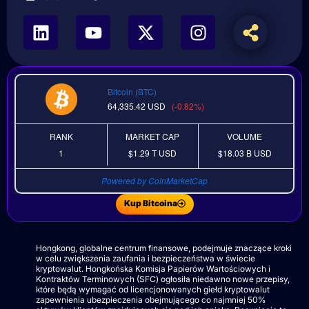
Bitcoin (BTC)
64,335.42
USD
(-0.82%)
RANK
MARKET CAP
VOLUME
1
$1.29 T
USD
$18.03 B
USD
Powered by CoinMarketCap
Kup Bitcoina
Hongkong, globalne centrum finansowe, podejmuje znaczące kroki
w celu zwiększenia zaufania i bezpieczeństwa w świecie
kryptowalut. Hongkońska Komisja Papierów Wartościowych i
Kontraktów Terminowych (SFC) ogłosiła niedawno nowe przepisy,
które będą wymagać od licencjonowanych giełd kryptowalut
zapewnienia ubezpieczenia obejmującego co najmniej 50%