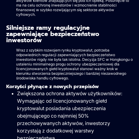
aktywów klientów znajdujących się pod ich opieką. Posunięcie to
ma na celu ochronę inwestorów i wzmocnienie stabilności
finansowej w szybko rozwijającym się sektorze aktywów
cyfrowych.
Silniejsze ramy regulacyjne
zapewniające bezpieczeństwo
inwestorów
Wraz z szybkim rozwojem rynku kryptowalut, potrzeba
odpowiednich regulacji zapewniających bezpieczeństwo
inwestorów nigdy nie była tak istotna. Decyzja SFC w Hongkongu o
ustaleniu minimalnego progu ochrony ubezpieczeniowej dla
licencjonowanych giełd kryptowalut stanowi ważny krok w
kierunku stworzenia bezpieczniejszego i bardziej niezawodnego
środowiska handlu cyfrowego.
Korzyści płynące z nowych przepisów
Zwiększona ochrona aktywów użytkowników:
Wymagając od licencjonowanych giełd
kryptowalut posiadania ubezpieczenia
obejmującego co najmniej 50%
przechowywanych aktywów, inwestorzy
korzystają z dodatkowej warstwy
bezpieczeństwa.