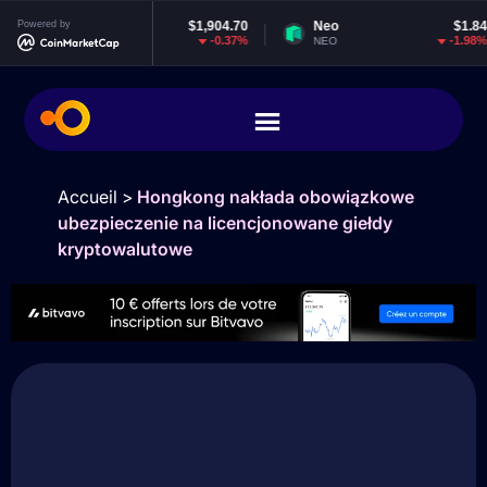
Ethereum
Powered by
$1,904.70
Neo
$1.84
-0.37%
-1.98%
ETH
NEO
Accueil
>
Hongkong nakłada obowiązkowe
ubezpieczenie na licencjonowane giełdy
kryptowalutowe