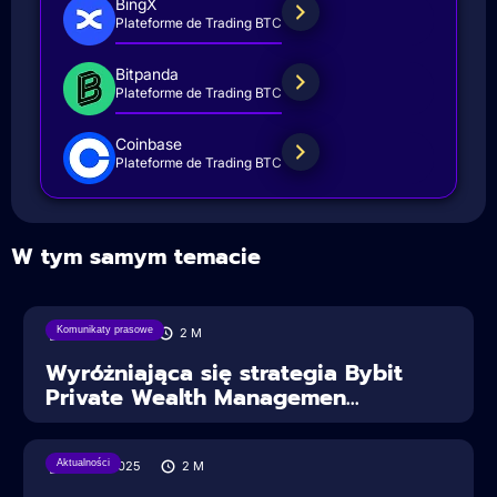
BingX
Plateforme de Trading BTC
Bitpanda
Plateforme de Trading BTC
Coinbase
Plateforme de Trading BTC
W tym samym temacie
Komunikaty prasowe
18/08/2025
2
M
Wyróżniająca się strategia Bybit
Private Wealth Managemen...
Aktualności
30/07/2025
2
M