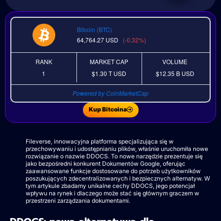
Bitcoin (BTC)
64,764.27
USD
(-0.32%)
RANK
MARKET CAP
VOLUME
1
$1.30 T
USD
$12.35 B
USD
Powered by CoinMarketCap
Kup Bitcoina
Fileverse, innowacyjna platforma specjalizująca się w
przechowywaniu i udostępnianiu plików, właśnie uruchomiła nowe
rozwiązanie o nazwie DDOCS. To nowe narzędzie prezentuje się
jako bezpośredni konkurent Dokumentów Google, oferując
zaawansowane funkcje dostosowane do potrzeb użytkowników
poszukujących zdecentralizowanych i bezpiecznych alternatyw. W
tym artykule zbadamy unikalne cechy DDOCS, jego potencjał
wpływu na rynek i dlaczego może stać się głównym graczem w
przestrzeni zarządzania dokumentami.