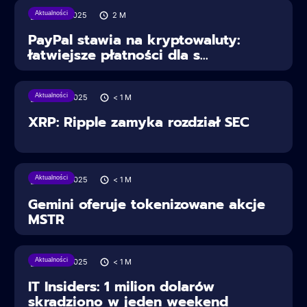
Aktualności
30/07/2025
2
M
PayPal stawia na kryptowaluty:
łatwiejsze płatności dla s...
Aktualności
28/06/2025
< 1
M
XRP: Ripple zamyka rozdział SEC
Aktualności
28/06/2025
< 1
M
Gemini oferuje tokenizowane akcje
MSTR
Aktualności
28/06/2025
< 1
M
IT Insiders: 1 milion dolarów
skradziono w jeden weekend