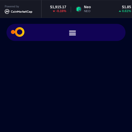
Ethereum
Powered by
$1,915.17
Neo
$1.85
E
-0.16%
0.61%
ETH
NEO
E