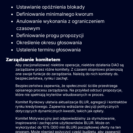
Ustawianie opóźnienia blokady
Definiowanie minimalnego kworum
Anulowanie wykonania z ograniczeniem
czasowym
Definiowanie progu propozycji
Określenie okresu głosowania
Ustalenie terminu głosowania
Zarządzanie komitetem
Aby zracjonalizować niektóre operacje, niektóre działania DAO są
zarządzane przez różne komitety. Z czasem stopniowo przenoszą
one swoje funkcje do zarządzania. Należą do nich komitety ds.
bezpieczeństwa, rynku i zachęt.
Bezpieczeństwa zapewnia, że społeczność ściśle przestrzega
opisanego procesu zarządzania. Na przykład odrzuci propozycje,
które nie spełniają kryteriów wbudowanych w proces.
Komitet Rynkowy ułatwia aktualizacje BLUR, agregacji i kontraktów
rynku kredytowego. Zapewnia wdrażanie decyzji politycznych
dotyczących dynamicznych kwestii, takich jak opłaty.
Komitet Motywacyjny jest odpowiedzialny za stymulowanie,
inspirowanie i zachęcanie użytkowników BLUR. Może on
wykorzystać do 10% (300 mln BLUR) początkowej oferty na ten
program. Może również pożyczyć część budżetu, aby zapewnić