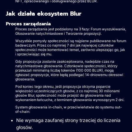
NFT, opracowanego i obsługiwanego przez BLUR.
Jak działa ekosystem Blur
Proces zarządzania
Proces zarządzania jest podzielony na 3 fazy: Forum wyszukiwania,
Głosowanie natychmiastowe i Tworzenie propozycji.
Wszystkie pomysły społeczności są najpierw publikowane na forum
badawczym. Przez co najmniej 7 dni jak najwięcej członków
społeczności może komentować temat, zarówno ulepszając go, jak
i sprzeciwiając się mu.
Gdy propozycja zostanie zaakceptowana, nadejdzie czas na
natychmiastowe głosowanie. Członkowie społeczności, którzy
przekazali minimalną liczbę tokenów (100 000 BLUR), mogą
zgłaszać propozycje, które będą podlegać 14-dniowemu okresowi
głosowania.
Pod koniec tego okresu, jeśli propozycja otrzyma poparcie
większości uczestniczących głosów, z co najmniej 30 milionami
głosów Blur, społeczność może przejść do głosowania nad
wykonaniem łańcucha, z terminem głosowania wynoszącym 2 dni.
System głosowania in-chain, w przeciwieństwie do systemu out-
of-chain:
Nie wymaga zaufanej strony trzeciej do liczenia
głosów.