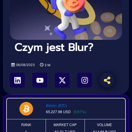
Czym jest Blur?
06/08/2023
3
M
Bitcoin (BTC)
65,227.98
USD
(0.67%)
RANK
MARKET CAP
VOLUME
1
$1.31 T
USD
$14.66 B
USD