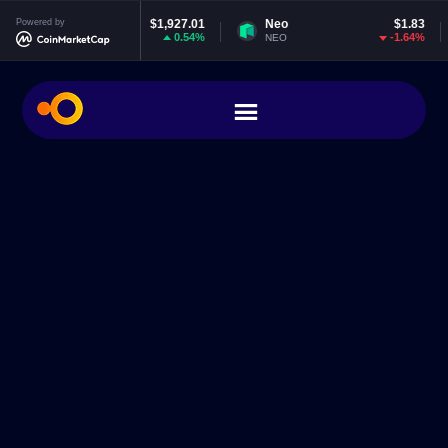
ereum
Powered by
$1,927.01
Neo
$1.83
EOS
0.54%
-1.64%
NEO
EOS