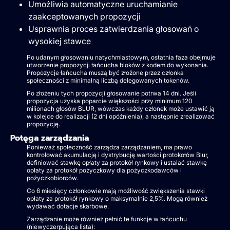
Umożliwia automatyczne uruchamianie
zaakceptowanych propozycji
Usprawnia proces zatwierdzania głosowań o
wysokiej stawce
Po udanym głosowaniu natychmiastowym, ostatnia faza obejmuje
utworzenie propozycji łańcucha bloków z kodem do wykonania.
Propozycje łańcucha muszą być złożone przez członka
społeczności z minimalną liczbą delegowanych tokenów.
Po złożeniu tych propozycji głosowanie potrwa 14 dni. Jeśli
propozycja uzyska poparcie większości przy minimum 120
milionach głosów BLUR, wówczas każdy członek może ustawić ją
w kolejce do realizacji (2 dni opóźnienia), a następnie zrealizować
propozycję.
Potęga zarządzania
Ponieważ społeczność zarządza zarządzaniem, ma prawo
kontrolować akumulację i dystrybucję wartości protokołów Blur,
definiować stawkę opłaty za protokół rynkowy i ustalać stawkę
opłaty za protokół pożyczkowy dla pożyczkodawców i
pożyczkobiorców.
Co 6 miesięcy członkowie mają możliwość zwiększenia stawki
opłaty za protokół rynkowy o maksymalnie 2,5%. Mogą również
wydawać dotacje skarbowe.
Zarządzanie może również pełnić te funkcje w łańcuchu
(niewyczerpująca lista):