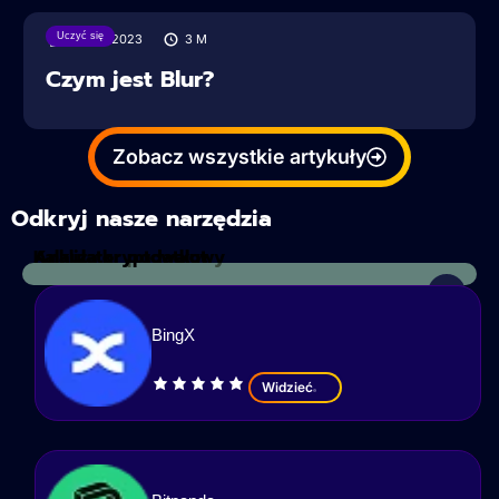
Uczyć się
06/08/2023
3
M
Czym jest Blur?
Zobacz wszystkie artykuły
Odkryj nasze narzędzia
Kalkulator podatkowy
Analiza kryptowalut
BingX
Widzieć