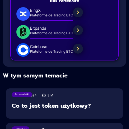
Nos Partenaire
BingX
Plateforme de Trading BTC
Bitpanda
Plateforme de Trading BTC
Coinbase
Plateforme de Trading BTC
W tym samym temacie
Przewodniki
29/07/2024
3
M
Co to jest token użytkowy?