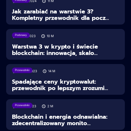
Podstawy
01/03/2024
11
M
Jak zarabiać na warstwie 3?
Kompletny przewodnik dla pocz...
Podstawy
30/11/2023
10
M
Warstwa 3 w krypto i świecie
blockchain: innowacja, skalo...
Przewodniki
25/09/2023
14
M
Spadające ceny kryptowalut:
przewodnik po lepszym zrozumi...
Przewodniki
15/08/2023
2
M
Blockchain i energia odnawialna:
zdecentralizowany monito...