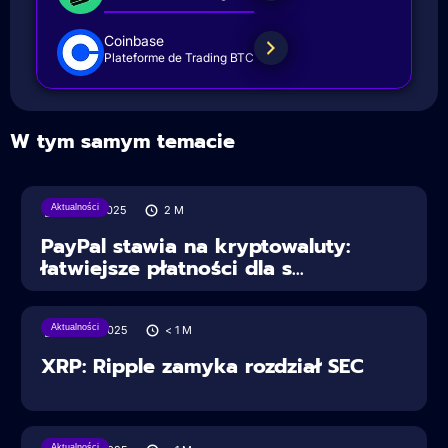
Coinbase
Plateforme de Trading BTC
W tym samym temacie
Aktualności
30/07/2025
2
M
PayPal stawia na kryptowaluty:
łatwiejsze płatności dla s...
Aktualności
28/06/2025
< 1
M
XRP: Ripple zamyka rozdział SEC
Aktualności