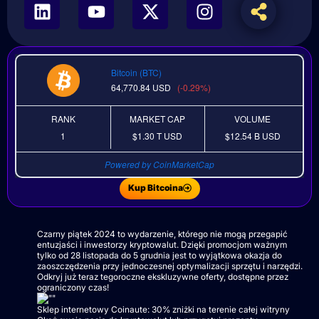
Bitcoin (BTC)
64,770.84
USD
(-0.29%)
RANK
MARKET CAP
VOLUME
1
$1.30 T
USD
$12.54 B
USD
Powered by CoinMarketCap
Kup Bitcoina
Czarny piątek 2024 to wydarzenie, którego nie mogą przegapić
entuzjaści i inwestorzy kryptowalut. Dzięki promocjom ważnym
tylko od 28 listopada do 5 grudnia jest to wyjątkowa okazja do
zaoszczędzenia przy jednoczesnej optymalizacji sprzętu i narzędzi.
Odkryj już teraz tegoroczne ekskluzywne oferty, dostępne przez
ograniczony czas!
Sklep internetowy Coinaute: 30% zniżki na terenie całej witryny