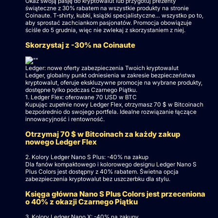
Okaż swoją pasję do kryptowalut lub przygotuj prezenty
świąteczne z 30% rabatem na wszystkie produkty na stronie
Coinaute. T-shirty, kubki, książki specjalistyczne… wszystko po to,
aby sprostać zachciankom pasjonatów. Promocja obowiązuje
ściśle do 5 grudnia, więc nie zwlekaj z skorzystaniem z niej.
Skorzystaj z -30% na Coinaute
Ledger: nowe oferty zabezpieczenia Twoich kryptowalut
Ledger, globalny punkt odniesienia w zakresie bezpieczeństwa
kryptowalut, oferuje ekskluzywne promocje na wybrane produkty,
dostępne tylko podczas Czarnego Piątku.
1. Ledger Flex: oferowane 70 USD w BTC
Kupując zupełnie nowy Ledger Flex, otrzymasz 70 $ w Bitcoinach
bezpośrednio do swojego portfela. Idealne rozwiązanie łączące
innowacyjność i rentowność.
Otrzymaj 70 $ w Bitcoinach za każdy zakup
nowego Ledger Flex
2. Kolory Ledger Nano S Plus: -40% na zakup
Dla fanów kompaktowego i kolorowego designu Ledger Nano S
Plus Colors jest dostępny z 40% rabatem. Świetna opcja
zabezpieczenia kryptowalut bez uszczerbku dla stylu.
Księga główna Nano S Plus Colors jest przeceniona
o 40% z okazji Czarnego Piątku
3. Kolory Ledger Nano X: -40% na zakupy