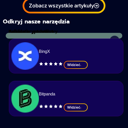
Zobacz wszystkie artykuły
Odkryj nasze narzędzia
Kalkulator podatkowy
Analiza kryptowalut
BingX
Widzieć
Bitpanda
Widzieć