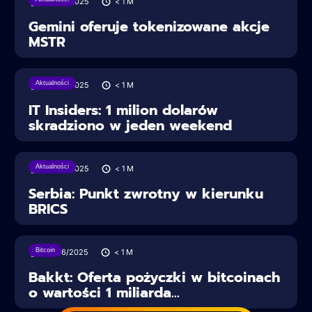
28/06/2025
< 1
M
Gemini oferuje tokenizowane akcje
MSTR
Aktualności
28/06/2025
< 1
M
IT Insiders: 1 milion dolarów
skradziono w jeden weekend
Aktualności
28/06/2025
< 1
M
Serbia: Punkt zwrotny w kierunku
BRICS
Bitcoin
27/06/2025
< 1
M
Bakkt: Oferta pożyczki w bitcoinach
o wartości 1 miliarda...