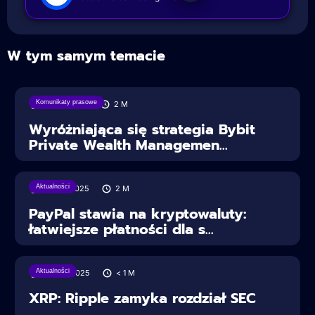
W tym samym temacie
Komunikaty prasowe
18/08/2025
2
M
Wyróżniająca się strategia Bybit
Private Wealth Managemen...
Aktualności
30/07/2025
2
M
PayPal stawia na kryptowaluty:
łatwiejsze płatności dla s...
Aktualności
28/06/2025
< 1
M
XRP: Ripple zamyka rozdział SEC