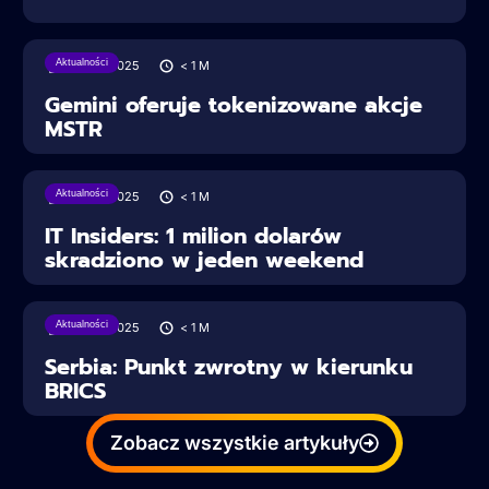
Aktualności
28/06/2025
< 1
M
Gemini oferuje tokenizowane akcje
MSTR
Aktualności
28/06/2025
< 1
M
IT Insiders: 1 milion dolarów
skradziono w jeden weekend
Aktualności
28/06/2025
< 1
M
Serbia: Punkt zwrotny w kierunku
BRICS
Zobacz wszystkie artykuły