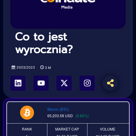
Co to jest
wyrocznia?
31/03/2023
3
M
Bitcoin (BTC)
65,203.58
USD
(0.62%)
RANK
MARKET CAP
VOLUME