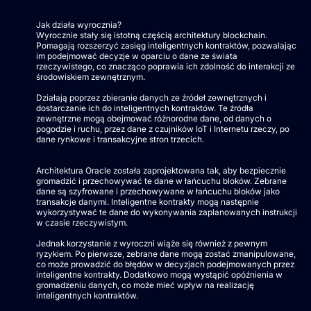
Jak działa wyrocznia?
Wyrocznie stały się istotną częścią architektury blockchain.
Pomagają rozszerzyć zasięg inteligentnych kontraktów, pozwalając
im podejmować decyzje w oparciu o dane ze świata
rzeczywistego, co znacząco poprawia ich zdolność do interakcji ze
środowiskiem zewnętrznym.
Działają poprzez zbieranie danych ze źródeł zewnętrznych i
dostarczanie ich do inteligentnych kontraktów. Te źródła
zewnętrzne mogą obejmować różnorodne dane, od danych o
pogodzie i ruchu, przez dane z czujników IoT i Internetu rzeczy, po
dane rynkowe i transakcyjne stron trzecich.
Architektura Oracle została zaprojektowana tak, aby bezpiecznie
gromadzić i przechowywać te dane w łańcuchu bloków. Zebrane
dane są szyfrowane i przechowywane w łańcuchu bloków jako
transakcje danymi. Inteligentne kontrakty mogą następnie
wykorzystywać te dane do wykonywania zaplanowanych instrukcji
w czasie rzeczywistym.
Jednak korzystanie z wyroczni wiąże się również z pewnym
ryzykiem. Po pierwsze, zebrane dane mogą zostać zmanipulowane,
co może prowadzić do błędów w decyzjach podejmowanych przez
inteligentne kontrakty. Dodatkowo mogą wystąpić opóźnienia w
gromadzeniu danych, co może mieć wpływ na realizację
inteligentnych kontraktów.