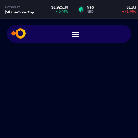
Ethereum
Powered by
$1,925.30
Neo
$1.83
E
0.44%
-1.76%
ETH
NEO
E