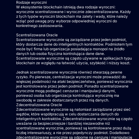
Rodzaje wyroczni
W ekosystemie blockchain istnieją dwa rodzaje wyroczni:
wyrocznie scentralizowane i wyrocznie zdecentralizowane. Każdy
z tych typów wyroczni blockchain ma zalety i wady, które należy
wziąć pod uwagę przy wyborze odpowiedniej wyroczni do
konkretnego zastosowania.
Scentralizowana Oracle
Scentralizowane wyrocznie są zarządzane przez jeden podmiot,
który dostarcza dane do inteligentnych kontraktów. Podmiotem tym
może być firma lub organizacja posiadająca monopol na źródło
danych lub osoba fizyczna kontrolująca dane dane.
Scentralizowane wyrocznie są często używane w aplikacjach typu
blockchain ze względu na łatwość użycia, szybkość i niższy koszt.
Jednak scentralizowane wyrocznie również stwarzają pewne
ryzyko. Po pierwsze, centralizacja wyroczni może prowadzić do
większej podatności na ataki bezpieczeństwa, ponieważ wyrocznia
jest kontrolowana przez jeden podmiot. Ponadto scentralizowane
wyrocznie mogą podlegać cenzurze i manipulacji danymi,
ponieważ osoba lub organizacja kontrolująca wyrocznię ma
swobodę w zakresie dostarczanych przez nią danych.
Zdecentralizowana Oracle
Zdecentralizowane wyrocznie są natomiast zarządzane przez sieć
węzłów, które współpracują w celu dostarczania danych do
inteligentnych kontraktów. Zdecentralizowane wyrocznie są często
uważane za bezpieczniejsze i bardziej niezawodne niż
scentralizowane wyrocznie, ponieważ są kontrolowane przez dużą
liczbę interesariuszy, a nie przez pojedynczy podmiot. Dodatkowo
zdecentralizowane wyrocznie są odporne na cenzurę i manipulację