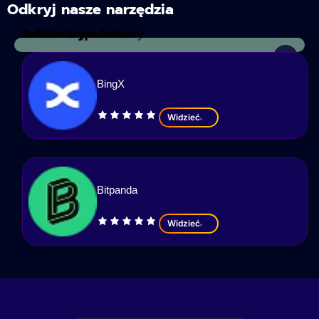
Odkryj nasze narzędzia
Kalkulator podatkowy
Analiza kryptowalut
BingX
Widzieć
Bitpanda
Widzieć