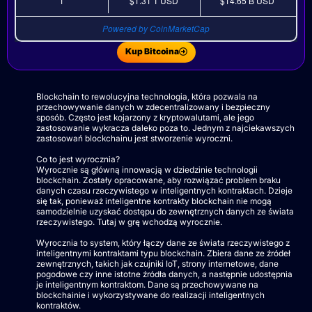
1
$1.31 T
USD
$14.65 B
USD
Powered by CoinMarketCap
Kup Bitcoina
Blockchain to rewolucyjna technologia, która pozwala na
przechowywanie danych w zdecentralizowany i bezpieczny
sposób. Często jest kojarzony z kryptowalutami, ale jego
zastosowanie wykracza daleko poza to. Jednym z najciekawszych
zastosowań blockchainu jest stworzenie wyroczni.
Co to jest wyrocznia?
Wyrocznie są główną innowacją w dziedzinie technologii
blockchain. Zostały opracowane, aby rozwiązać problem braku
danych czasu rzeczywistego w inteligentnych kontraktach. Dzieje
się tak, ponieważ inteligentne kontrakty blockchain nie mogą
samodzielnie uzyskać dostępu do zewnętrznych danych ze świata
rzeczywistego. Tutaj w grę wchodzą wyrocznie.
Wyrocznia to system, który łączy dane ze świata rzeczywistego z
inteligentnymi kontraktami typu blockchain. Zbiera dane ze źródeł
zewnętrznych, takich jak czujniki IoT, strony internetowe, dane
pogodowe czy inne istotne źródła danych, a następnie udostępnia
je inteligentnym kontraktom. Dane są przechowywane na
blockchainie i wykorzystywane do realizacji inteligentnych
kontraktów.