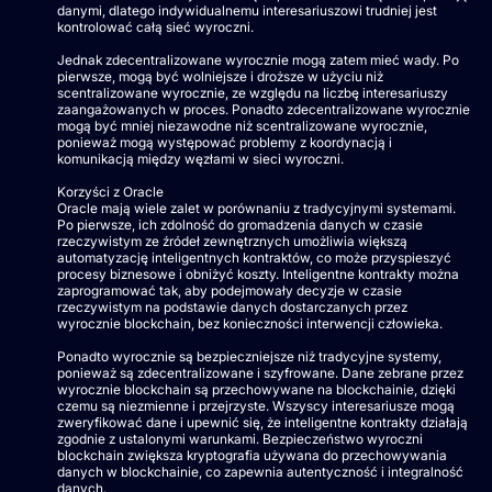
danymi, dlatego indywidualnemu interesariuszowi trudniej jest
kontrolować całą sieć wyroczni.
Jednak zdecentralizowane wyrocznie mogą zatem mieć wady. Po
pierwsze, mogą być wolniejsze i droższe w użyciu niż
scentralizowane wyrocznie, ze względu na liczbę interesariuszy
zaangażowanych w proces. Ponadto zdecentralizowane wyrocznie
mogą być mniej niezawodne niż scentralizowane wyrocznie,
ponieważ mogą występować problemy z koordynacją i
komunikacją między węzłami w sieci wyroczni.
Korzyści z Oracle
Oracle mają wiele zalet w porównaniu z tradycyjnymi systemami.
Po pierwsze, ich zdolność do gromadzenia danych w czasie
rzeczywistym ze źródeł zewnętrznych umożliwia większą
automatyzację inteligentnych kontraktów, co może przyspieszyć
procesy biznesowe i obniżyć koszty. Inteligentne kontrakty można
zaprogramować tak, aby podejmowały decyzje w czasie
rzeczywistym na podstawie danych dostarczanych przez
wyrocznie blockchain, bez konieczności interwencji człowieka.
Ponadto wyrocznie są bezpieczniejsze niż tradycyjne systemy,
ponieważ są zdecentralizowane i szyfrowane. Dane zebrane przez
wyrocznie blockchain są przechowywane na blockchainie, dzięki
czemu są niezmienne i przejrzyste. Wszyscy interesariusze mogą
zweryfikować dane i upewnić się, że inteligentne kontrakty działają
zgodnie z ustalonymi warunkami. Bezpieczeństwo wyroczni
blockchain zwiększa kryptografia używana do przechowywania
danych w blockchainie, co zapewnia autentyczność i integralność
danych.