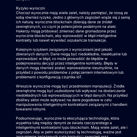
Ryzyko wyroczni
Chociaż wyrocznie mają wiele zalet, należy pamiętać, że niosą ze
sobą również ryzyko. Jedno z głównych zagrożeń wiąże się z samą
ich naturą: wyrocznie blockchain zbierają dane ze źródeł
zewnętrznych, co czyni je potencjalnie podatnymi na ataki.
Hakerzy mogą próbować zmieniać dane gromadzone przez
wyrocznie blockchain, aby wprowadzić w błąd inteligentne
kontrakty lub nawet wywołać oszukańcze transakcje.
Kolejnym ryzykiem związanym z wyroczniami jest jakość
zbieranych danych. Dane mogą być niedokładne, nieaktualne lub
wprowadzać w błąd, co może prowadzić do błędów w
podejmowaniu decyzji przez inteligentne kontrakty. Błędy w
danych mogą również zostać wprowadzone nieumyślnie, na
przykład z powodu problemów z połączeniem internetowym lub
problemami z konfiguracją czujnika IoT.
Wreszcie wyrocznie mogą być przedmiotem manipulacji. Źródła
zewnętrzne mogą być uszkodzone lub wpływać na dostarczanie
niedokładnych lub wprowadzających w błąd danych. Na przykład
złośliwy aktor może wpływać na dane pogodowe w celu
manipulowania inteligentnymi kontraktami związanymi z handlem
towarami rolnymi.
Podsumowując, wyrocznie to ekscytująca technologia, która
wypełnia lukę między danymi ze świata rzeczywistego a
inteligentnymi kontraktami typu blockchain. Mają wiele zalet, ale i
zagrożeń. Aby w pełni wykorzystać tę technologię, ważne jest
zrozumienie związanych z nią korzyści i zagrożeń oraz