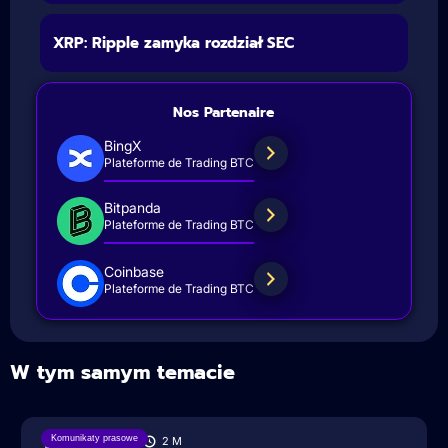
XRP: Ripple zamyka rozdział SEC
Nos Partenaire
BingX
Plateforme de Trading BTC
Bitpanda
Plateforme de Trading BTC
Coinbase
Plateforme de Trading BTC
W tym samym temacie
Komunikaty prasowe
18/08/2025
2
M