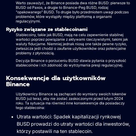
Warto zauważyć, że Binance posiada dwa różne BUSD: pierwsze to
BUSD od Paxos, a drugie to Binance-Peg BUSD, rodzaj
"opakowanego" BUSD. To drugie było przedmiotem uwagi podczas
problemów, które wystąpiły między platformą a organami
regulacyjnymi.
Ryzyko związane ze stablecoinami
Stablecoiny, takie jak BUSD, mają na celu zapewnienie stabilnej
wartości poprzez powiązanie z aktywami rzeczywistymi, takimi jak
waluty fiducjarne. Niemniej jednak niosą one także pewne ryzyko,
zwłaszcza jeśli chodzi o zaufanie użytkowników oraz potencjalne
problemy z płynnością.
Decyzja Binance o porzuceniu BUSD stawia pytania o przyszłość
stablecoinów i ich zdolność do wytrzymania presji regulacyjnej.
Konsekwencje dla użytkowników
Binance
Użytkownicy Binance są zachęcani do wymiany swoich tokenów
BUSD już teraz, aby nie zostać zaskoczonymi przed lutym 2024
roku. Ta sytuacja ma również inne konsekwencje dla posiadaczy
tego stablecoina:
Utrata wartości: Spadek kapitalizacji rynkowej
BUSD prowadzi do utraty wartości dla inwestorów,
którzy postawili na ten stablecoin.