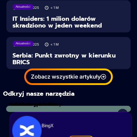
Aktualności
28/06/2025
< 1
M
IT Insiders: 1 milion dolarów
skradziono w jeden weekend
Aktualności
28/06/2025
< 1
M
Serbia: Punkt zwrotny w kierunku
BRICS
Zobacz wszystkie artykuły
Odkryj nasze narzędzia
Kalkulator podatkowy
Analiza kryptowalut
BingX