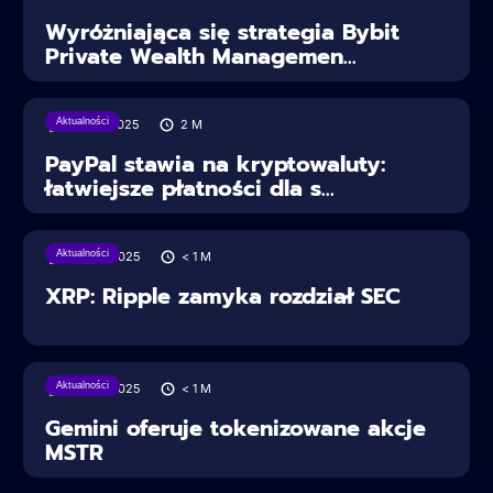
Wyróżniająca się strategia Bybit
Private Wealth Managemen...
Aktualności
30/07/2025
2
M
PayPal stawia na kryptowaluty:
łatwiejsze płatności dla s...
Aktualności
28/06/2025
< 1
M
XRP: Ripple zamyka rozdział SEC
Aktualności
28/06/2025
< 1
M
Gemini oferuje tokenizowane akcje
MSTR