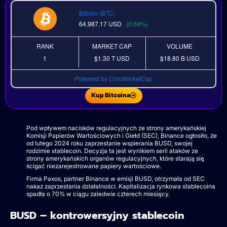
Bitcoin (BTC)
64,987.17
USD
(0.64%)
RANK
MARKET CAP
VOLUME
1
$1.30 T
USD
$18.80 B
USD
Powered by CoinMarketCap
Kup Bitcoina
Pod wpływem nacisków regulacyjnych ze strony amerykańskiej
Komisji Papierów Wartościowych i Giełd (SEC), Binance ogłosiło, że
od lutego 2024 roku zaprzestanie wspierania BUSD, swojej
rodzimie stablecoin. Decyzja ta jest wynikiem serii ataków ze
strony amerykańskich organów regulacyjnych, które starają się
ścigać niezarejestrowane papiery wartościowe.
Firma Paxos, partner Binance w emisji BUSD, otrzymała od SEC
nakaz zaprzestania działalności. Kapitalizacja rynkowa stablecoina
spadła o 70% w ciągu zaledwie czterech miesięcy.
BUSD – kontrowersyjny stablecoin