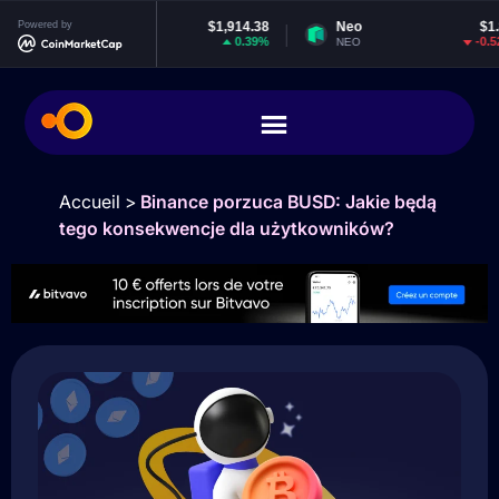
Powered by
Ethereum
$1,914.38
Neo
$1.84
0.39%
-0.52%
ETH
NEO
Accueil
>
Binance porzuca BUSD: Jakie będą
tego konsekwencje dla użytkowników?