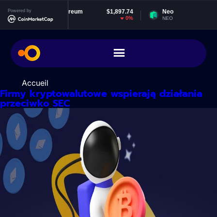
Przejdź
Powered by
Ethereum
$1,897.74
Neo
$1.83
do
0%
-1.66%
ETH
NEO
treści
Accueil
> Dzień:
2024-10-31
Firmy kryptowalutowe wspierają działania
przeciwko SEC