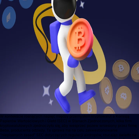
W kontekście rosnących napięć między przemysłem kryptowalut a Komisją
Papierów Wartościowych i Giełd (SEC) w Stanach Zjednoczonych, kilka firm
kryptowalutowych zjednoczyło się, aby wesprzeć pozew wniesiony przez firmę
Beba, producenta odzieży. Ta sprawa ma na celu zakwestionowanie
"niepisanych zasad" SEC dotyczących regulacji airdropów, rzucając światło na