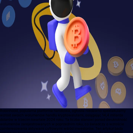
Robinhood, popularna platforma handlowa, ogłosiła niedawno spektakularny
wzrost swoich wolumenów handlu kryptowalutami, osiągając 14,4 miliarda
dolarów w trzecim kwartale 2024 roku. Ta liczba stanowi ponad dwukrotność
wolumenów zarejestrowanych w poprzednim roku, co świadczy o wzroście
zainteresowania aktywami cyfrowymi wśród inwestorów. Ten artykuł bada
przyczyny tego imponującego wzrostu oraz jego implikacje dla przyszłości