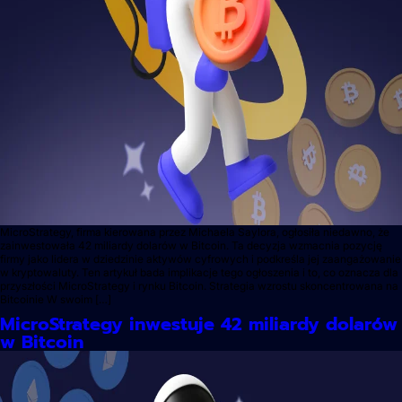
MicroStrategy, firma kierowana przez Michaela Saylora, ogłosiła niedawno, że
zainwestowała 42 miliardy dolarów w Bitcoin. Ta decyzja wzmacnia pozycję
firmy jako lidera w dziedzinie aktywów cyfrowych i podkreśla jej zaangażowanie
w kryptowaluty. Ten artykuł bada implikacje tego ogłoszenia i to, co oznacza dla
przyszłości MicroStrategy i rynku Bitcoin. Strategia wzrostu skoncentrowana na
Bitcoinie W swoim […]
MicroStrategy inwestuje 42 miliardy dolarów
w Bitcoin