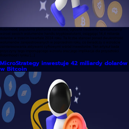
Robinhood, popularna platforma handlowa, ogłosiła niedawno spektakularny
wzrost swoich wolumenów handlu kryptowalutami, osiągając 14,4 miliarda
dolarów w trzecim kwartale 2024 roku. Ta liczba stanowi ponad dwukrotność
wolumenów zarejestrowanych w poprzednim roku, co świadczy o wzroście
zainteresowania aktywami cyfrowymi wśród inwestorów. Ten artykuł bada
przyczyny tego imponującego wzrostu oraz jego implikacje dla przyszłości
Robinhood i rynku […]
MicroStrategy inwestuje 42 miliardy dolarów
w Bitcoin