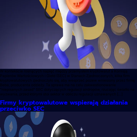
W kontekście rosnących napięć między przemysłem kryptowalut a Komisją
Papierów Wartościowych i Giełd (SEC) w Stanach Zjednoczonych, kilka firm
kryptowalutowych zjednoczyło się, aby wesprzeć pozew wniesiony przez firmę
Beba, producenta odzieży. Ta sprawa ma na celu zakwestionowanie
"niepisanych zasad" SEC dotyczących regulacji airdropów, rzucając światło na
wyzwania, przed którymi stoi sektor w obliczu regulacji uznawanych […]
Firmy kryptowalutowe wspierają działania
przeciwko SEC