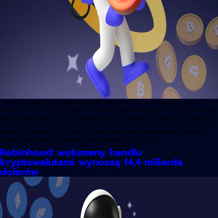
Tajemnica otaczająca tożsamość Satoshi Nakamoto, anonimowego twórcy
Bitcoina, może w końcu zostać rozwiązana. Mało znana agencja PR ogłosiła, że
ujawni tożsamość Satoshi 31 października. To ogłoszenie wzbudziło mieszankę
ekscytacji i sceptycyzmu wśród społeczności kryptowalutowej, która od dawna
czeka na odkrycie, kto kryje się za tym ikonicznym pseudonimem. Tajemnica
Satoshi Nakamoto Od publikacji białej księgi Bitcoina […]
Robinhood: wolumeny handlu
kryptowalutami wynoszą 14,4 miliarda
dolarów