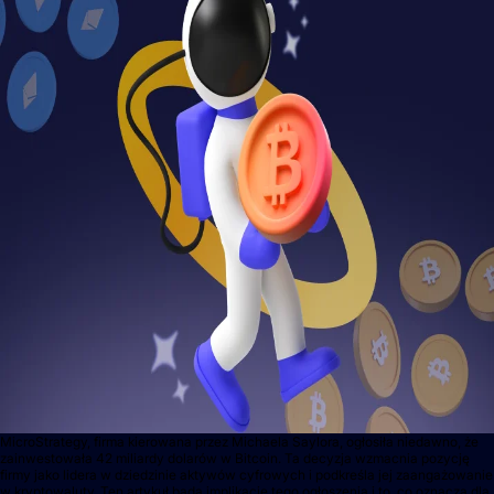
MicroStrategy, firma kierowana przez Michaela Saylora, ogłosiła niedawno, że
zainwestowała 42 miliardy dolarów w Bitcoin. Ta decyzja wzmacnia pozycję
firmy jako lidera w dziedzinie aktywów cyfrowych i podkreśla jej zaangażowanie
w kryptowaluty. Ten artykuł bada implikacje tego ogłoszenia i to, co oznacza dla