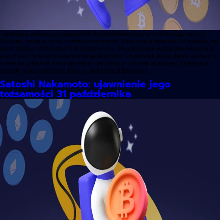
Tajemnica otaczająca tożsamość Satoshi Nakamoto, anonimowego twórcy
Bitcoina, może w końcu zostać rozwiązana. Mało znana agencja PR ogłosiła, że
ujawni tożsamość Satoshi 31 października. To ogłoszenie wzbudziło mieszankę
ekscytacji i sceptycyzmu wśród społeczności kryptowalutowej, która od dawna
czeka na odkrycie, kto kryje się za tym ikonicznym pseudonimem. Tajemnica
Satoshi Nakamoto Od publikacji białej księgi Bitcoina […]
Satoshi Nakamoto: ujawnienie jego
tożsamości 31 października