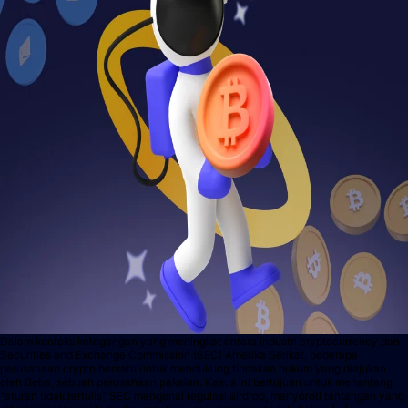
Dalam konteks ketegangan yang meningkat antara industri cryptocurrency dan
Securities and Exchange Commission (SEC) Amerika Serikat, beberapa
perusahaan crypto bersatu untuk mendukung tindakan hukum yang diajukan
oleh Beba, sebuah perusahaan pakaian. Kasus ini bertujuan untuk menantang
"aturan tidak tertulis" SEC mengenai regulasi airdrop, menyoroti tantangan yang