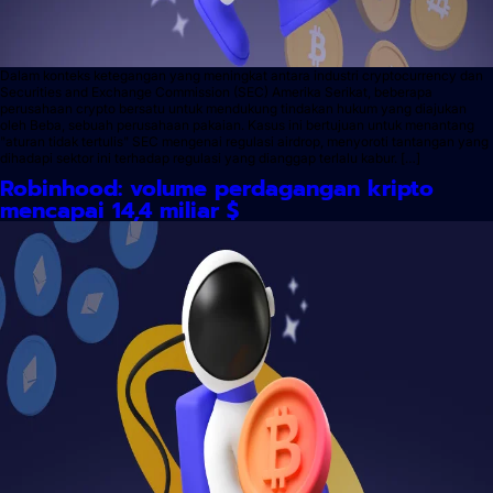
Dalam konteks ketegangan yang meningkat antara industri cryptocurrency dan
Securities and Exchange Commission (SEC) Amerika Serikat, beberapa
perusahaan crypto bersatu untuk mendukung tindakan hukum yang diajukan
oleh Beba, sebuah perusahaan pakaian. Kasus ini bertujuan untuk menantang
"aturan tidak tertulis" SEC mengenai regulasi airdrop, menyoroti tantangan yang
dihadapi sektor ini terhadap regulasi yang dianggap terlalu kabur. […]
Robinhood: volume perdagangan kripto
mencapai 14,4 miliar $