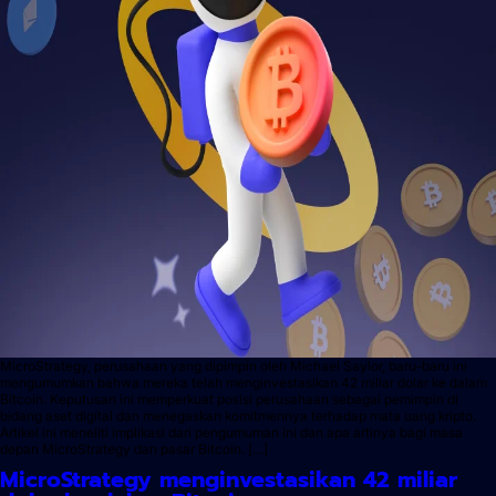
MicroStrategy, perusahaan yang dipimpin oleh Michael Saylor, baru-baru ini
mengumumkan bahwa mereka telah menginvestasikan 42 miliar dolar ke dalam
Bitcoin. Keputusan ini memperkuat posisi perusahaan sebagai pemimpin di
bidang aset digital dan menegaskan komitmennya terhadap mata uang kripto.
Artikel ini meneliti implikasi dari pengumuman ini dan apa artinya bagi masa
depan MicroStrategy dan pasar Bitcoin. […]
MicroStrategy menginvestasikan 42 miliar