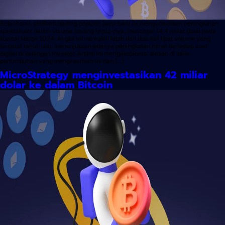
Robinhood, platform trading populer, baru-baru ini mengumumkan peningkatan
spektakuler dalam volume trading kripto-nya, mencapai 14,4 miliar dolar pada
kuartal ketiga 2024. Angka ini mewakili lebih dari dua kali lipat volume yang
tercatat tahun lalu, menunjukkan adanya peningkatan minat terhadap aset
digital di kalangan investor. Artikel ini mengeksplorasi alasan di balik
pertumbuhan yang mengesankan ini dan […]
MicroStrategy menginvestasikan 42 miliar
dolar ke dalam Bitcoin