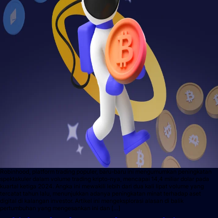
Robinhood, platform trading populer, baru-baru ini mengumumkan peningkatan
spektakuler dalam volume trading kripto-nya, mencapai 14,4 miliar dolar pada
kuartal ketiga 2024. Angka ini mewakili lebih dari dua kali lipat volume yang
tercatat tahun lalu, menunjukkan adanya peningkatan minat terhadap aset
digital di kalangan investor. Artikel ini mengeksplorasi alasan di balik
pertumbuhan yang mengesankan ini dan […]