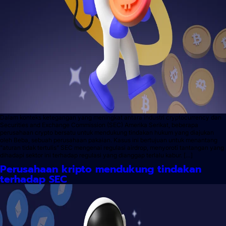
Dalam konteks ketegangan yang meningkat antara industri cryptocurrency dan
Securities and Exchange Commission (SEC) Amerika Serikat, beberapa
perusahaan crypto bersatu untuk mendukung tindakan hukum yang diajukan
oleh Beba, sebuah perusahaan pakaian. Kasus ini bertujuan untuk menantang
"aturan tidak tertulis" SEC mengenai regulasi airdrop, menyoroti tantangan yang
dihadapi sektor ini terhadap regulasi yang dianggap terlalu kabur. […]
Perusahaan kripto mendukung tindakan
terhadap SEC