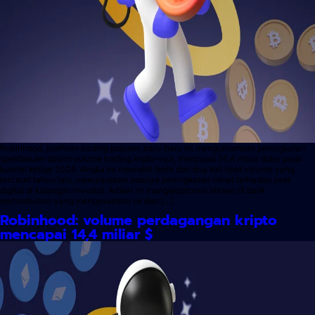
Robinhood, platform trading populer, baru-baru ini mengumumkan peningkatan
spektakuler dalam volume trading kripto-nya, mencapai 14,4 miliar dolar pada
kuartal ketiga 2024. Angka ini mewakili lebih dari dua kali lipat volume yang
tercatat tahun lalu, menunjukkan adanya peningkatan minat terhadap aset
digital di kalangan investor. Artikel ini mengeksplorasi alasan di balik
pertumbuhan yang mengesankan ini dan […]
Robinhood: volume perdagangan kripto
mencapai 14,4 miliar $