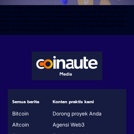
MicroStrategy, perusahaan yang dipimpin oleh Michael Saylor, baru-baru ini
mengumumkan bahwa mereka telah menginvestasikan 42 miliar dolar ke dalam
Bitcoin. Keputusan ini memperkuat posisi perusahaan sebagai pemimpin di
bidang aset digital dan menegaskan komitmennya terhadap mata uang kripto.
Artikel ini meneliti implikasi dari pengumuman ini dan apa artinya bagi masa
depan MicroStrategy dan pasar Bitcoin. […]
Semua berita
Konten praktis kami
Bitcoin
Dorong proyek Anda
Altcoin
Agensi Web3