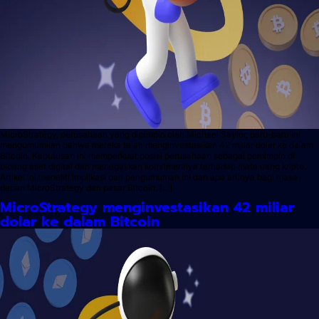
MicroStrategy, perusahaan yang dipimpin oleh Michael Saylor, baru-baru ini
mengumumkan bahwa mereka telah menginvestasikan 42 miliar dolar ke dalam
Bitcoin. Keputusan ini memperkuat posisi perusahaan sebagai pemimpin di
bidang aset digital dan menegaskan komitmennya terhadap mata uang kripto.
Artikel ini meneliti implikasi dari pengumuman ini dan apa artinya bagi masa
depan MicroStrategy dan pasar Bitcoin. […]
MicroStrategy menginvestasikan 42 miliar
dolar ke dalam Bitcoin