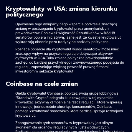
Kryptowaluty w USA: zmiana kierunku
politycznego
Ujawnienie tego dwupartyjnego wsparcia podkreśla znaczącą
zmianę w postrzeganiu kryptowalut przez amerykańskich
prawodawców. Ponieważ większość Republikanów wśród 18
senatorów popiera inicjatywę, jasne jest, że kwestie kryptowalut
wykraczają obecnie poza tradycyjne podziały polityczne.
Rosnące poparcie dla kryptowalut wśród senatorów może mieć
znaczący wpływ na przyszłe regulacje dotyczące aktywów
cyfrowych w USA.Taka zmiana polityczna prawdopodobnie
zachęci do bardziej przychylnego i zrównoważonego podejścia do
regulacji, zapewniając większą pewność prawną firmom i
inwestorom w sektorze kryptowalut.
Coinbase na czele zmian
Giełda kryptowalut Coinbase, poprzez swoją grupę lobbingową
"Stand with Crypto", odegrała kluczową rolę w tej dynamice.
Prowadząc aktywną kampanię na rzecz regulacji, które wspierają
innowacje, jednocześnie chroniąc konsumentów, Coinbase
pomaga kształtować środowisko, które bardziej sprzyja rozwojowi
kryptowalut.
Zaangażowanie tych senatorów w kryptowaluty jest silnym
sygnałem dla organów regulacyjnych i ustawodawczych.
Podkreśla ono potrzebę przyjęcia ram regulacyjnych, które ułatwią