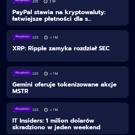
Aktualności
30/07/2025
2
M
PayPal stawia na kryptowaluty:
łatwiejsze płatności dla s...
Aktualności
28/06/2025
< 1
M
XRP: Ripple zamyka rozdział SEC
Aktualności
28/06/2025
< 1
M
Gemini oferuje tokenizowane akcje
MSTR
Aktualności
28/06/2025
< 1
M
IT Insiders: 1 milion dolarów
skradziono w jeden weekend