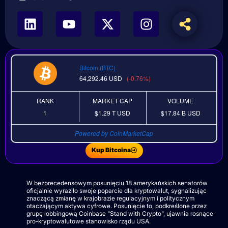
Bitcoin (BTC)
64,292.46
USD
(-0.76%)
RANK
MARKET CAP
VOLUME
1
$1.29 T
USD
$17.84 B
USD
Powered by CoinMarketCap
Kup Bitcoina
W bezprecedensowym posunięciu 18 amerykańskich senatorów
oficjalnie wyraziło swoje poparcie dla kryptowalut, sygnalizując
znaczącą zmianę w krajobrazie regulacyjnym i politycznym
otaczającym aktywa cyfrowe. Posunięcie to, podkreślone przez
grupę lobbingową Coinbase "Stand with Crypto", ujawnia rosnące
pro-kryptowalutowe stanowisko rządu USA.