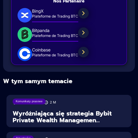
Nos Partenaire
BingX
Plateforme de Trading BTC
Bitpanda
Plateforme de Trading BTC
Coinbase
Plateforme de Trading BTC
W tym samym temacie
Komunikaty prasowe
18/08/2025
2
M
Wyróżniająca się strategia Bybit
Private Wealth Managemen...