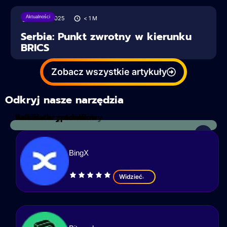
Aktualności
28/06/2025
< 1
M
Serbia: Punkt zwrotny w kierunku
BRICS
Zobacz wszystkie artykuły
Odkryj nasze narzędzia
Kalkulator podatkowy
Analiza kryptowalut
BingX
Widzieć