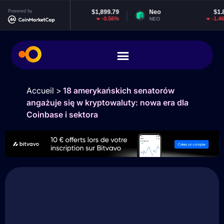
Powered by
Ethereum
$1,899.79
Neo
$1.84
-0.56%
-1.46%
ETH
NEO
Accueil
>
18 amerykańskich senatorów
angażuje się w kryptowaluty: nowa era dla
Coinbase i sektora