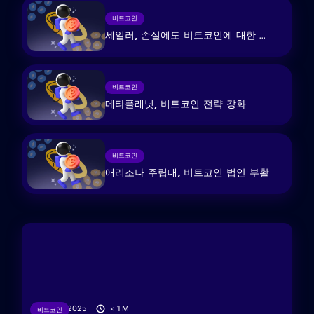
비트코인
세일러, 손실에도 비트코인에 대한 ...
비트코인
메타플래닛, 비트코인 ​​전략 강화
비트코인
애리조나 주립대, 비트코인 ​​법안 부활
18/06/2025
< 1
M
비트코인