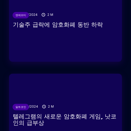
01/08/2024
2
M
엔에프티
기술주 급락에 암호화폐 동반 하락
07/06/2024
2
M
알트코인
텔레그램의 새로운 암호화폐 게임, 낫코
인의 급부상