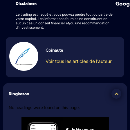
Goog
Disclaimer:
Le trading est risqué et vous pouvez perdre tout ou partie de
votre capital. Les informations fournies ne constituent en
aucun cas un conseil financier et/ou une recommandation
d’investissement.
Coinaute
Voir tous les articles de l’auteur
Ringkasan
No headings were found on this page.