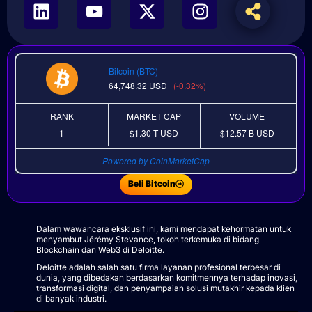
Bitcoin (BTC)
64,748.32
USD
(-0.32%)
RANK
MARKET CAP
VOLUME
1
$1.30 T
USD
$12.57 B
USD
Powered by CoinMarketCap
Beli Bitcoin
Dalam wawancara eksklusif ini, kami mendapat kehormatan untuk
menyambut Jérémy Stevance, tokoh terkemuka di bidang
Blockchain dan Web3 di Deloitte.
Deloitte adalah salah satu firma layanan profesional terbesar di
dunia, yang dibedakan berdasarkan komitmennya terhadap inovasi,
transformasi digital, dan penyampaian solusi mutakhir kepada klien
di banyak industri.