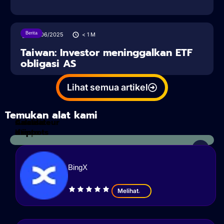
Berita
27/06/2025
< 1
M
Taiwan: Investor meninggalkan ETF
obligasi AS
Lihat semua artikel
Temukan alat kami
Calculateur
Analisis
d'impots
Kripto
BingX
Melihat