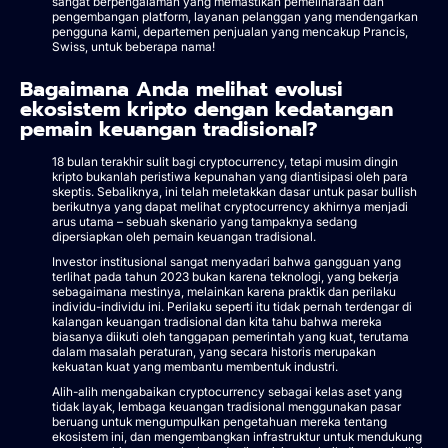
sangat berpengalaman yang memastikan pemeliharaan dan
pengembangan platform, layanan pelanggan yang mendengarkan
pengguna kami, departemen penjualan yang mencakup Prancis,
Swiss, untuk beberapa nama!
Bagaimana Anda melihat evolusi
ekosistem kripto dengan kedatangan
pemain keuangan tradisional?
18 bulan terakhir sulit bagi cryptocurrency, tetapi musim dingin
kripto bukanlah peristiwa kepunahan yang diantisipasi oleh para
skeptis. Sebaliknya, ini telah meletakkan dasar untuk pasar bullish
berikutnya yang dapat melihat cryptocurrency akhirnya menjadi
arus utama – sebuah skenario yang tampaknya sedang
dipersiapkan oleh pemain keuangan tradisional.
Investor institusional sangat menyadari bahwa gangguan yang
terlihat pada tahun 2023 bukan karena teknologi, yang bekerja
sebagaimana mestinya, melainkan karena praktik dan perilaku
individu-individu ini. Perilaku seperti itu tidak pernah terdengar di
kalangan keuangan tradisional dan kita tahu bahwa mereka
biasanya diikuti oleh tanggapan pemerintah yang kuat, terutama
dalam masalah peraturan, yang secara historis merupakan
kekuatan kuat yang membantu membentuk industri.
Alih-alih mengabaikan cryptocurrency sebagai kelas aset yang
tidak layak, lembaga keuangan tradisional menggunakan pasar
beruang untuk mengumpulkan pengetahuan mereka tentang
ekosistem ini, dan mengembangkan infrastruktur untuk mendukung