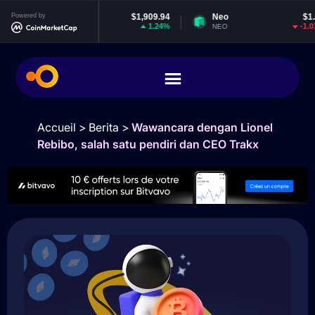
Powered by
Ethereum
$1,909.94
Neo
$1.85
1.24%
-1.01%
ETH
NEO
Accueil
>
Berita
>
Wawancara dengan Lionel
Rebibo, salah satu pendiri dan CEO Trakx