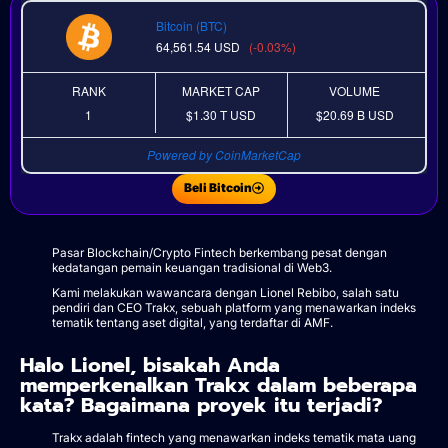
Bitcoin (BTC)
64,561.54
USD
(-0.03%)
RANK
MARKET CAP
VOLUME
1
$1.30 T
USD
$20.69 B
USD
Powered by CoinMarketCap
Beli Bitcoin
Pasar Blockchain/Crypto Fintech berkembang pesat dengan
kedatangan pemain keuangan tradisional di Web3.
Kami melakukan wawancara dengan Lionel Rebibo, salah satu
pendiri dan CEO Trakx, sebuah platform yang menawarkan indeks
tematik tentang aset digital, yang terdaftar di AMF.
Halo Lionel, bisakah Anda
memperkenalkan Trakx dalam beberapa
kata? Bagaimana proyek itu terjadi?
Trakx adalah fintech yang menawarkan indeks tematik mata uang