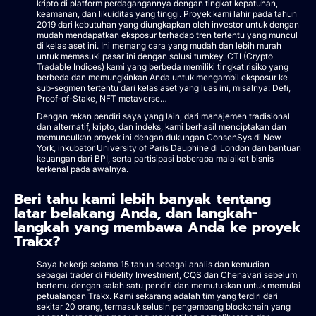
kripto di platform perdagangannya dengan tingkat kepatuhan,
keamanan, dan likuiditas yang tinggi. Proyek kami lahir pada tahun
2019 dari kebutuhan yang diungkapkan oleh investor untuk dengan
mudah mendapatkan eksposur terhadap tren tertentu yang muncul
di kelas aset ini. Ini memang cara yang mudah dan lebih murah
untuk memasuki pasar ini dengan solusi turnkey. CTI (Crypto
Tradable Indices) kami yang berbeda memiliki tingkat risiko yang
berbeda dan memungkinkan Anda untuk mengambil eksposur ke
sub-segmen tertentu dari kelas aset yang luas ini, misalnya: Defi,
Proof-of-Stake, NFT metaverse…
Dengan rekan pendiri saya yang lain, dari manajemen tradisional
dan alternatif, kripto, dan indeks, kami berhasil menciptakan dan
memunculkan proyek ini dengan dukungan ConsenSys di New
York, inkubator University of Paris Dauphine di London dan bantuan
keuangan dari BPI, serta partisipasi beberapa malaikat bisnis
terkenal pada awalnya.
Beri tahu kami lebih banyak tentang
latar belakang Anda, dan langkah-
langkah yang membawa Anda ke proyek
Trakx?
Saya bekerja selama 15 tahun sebagai analis dan kemudian
sebagai trader di Fidelity Investment, CQS dan Chenavari sebelum
bertemu dengan salah satu pendiri dan memutuskan untuk memulai
petualangan Trakx. Kami sekarang adalah tim yang terdiri dari
sekitar 20 orang, termasuk selusin pengembang blockchain yang