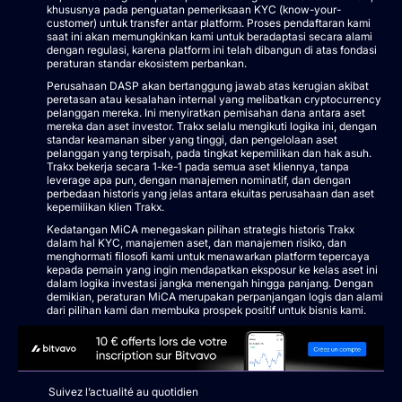
khususnya pada penguatan pemeriksaan KYC (know-your-
customer) untuk transfer antar platform. Proses pendaftaran kami
saat ini akan memungkinkan kami untuk beradaptasi secara alami
dengan regulasi, karena platform ini telah dibangun di atas fondasi
peraturan standar ekosistem perbankan.
Perusahaan DASP akan bertanggung jawab atas kerugian akibat
peretasan atau kesalahan internal yang melibatkan cryptocurrency
pelanggan mereka. Ini menyiratkan pemisahan dana antara aset
mereka dan aset investor. Trakx selalu mengikuti logika ini, dengan
standar keamanan siber yang tinggi, dan pengelolaan aset
pelanggan yang terpisah, pada tingkat kepemilikan dan hak asuh.
Trakx bekerja secara 1-ke-1 pada semua aset kliennya, tanpa
leverage apa pun, dengan manajemen nominatif, dan dengan
perbedaan historis yang jelas antara ekuitas perusahaan dan aset
kepemilikan klien Trakx.
Kedatangan MiCA menegaskan pilihan strategis historis Trakx
dalam hal KYC, manajemen aset, dan manajemen risiko, dan
menghormati filosofi kami untuk menawarkan platform tepercaya
kepada pemain yang ingin mendapatkan eksposur ke kelas aset ini
dalam logika investasi jangka menengah hingga panjang. Dengan
demikian, peraturan MiCA merupakan perpanjangan logis dan alami
dari pilihan kami dan membuka prospek positif untuk bisnis kami.
Suivez l’actualité au quotidien