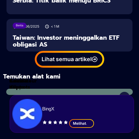
Serbia: Titik balik menuju BRICS
Berita
27/06/2025
< 1
M
Taiwan: Investor meninggalkan ETF
obligasi AS
Lihat semua artikel
Temukan alat kami
Calculateur
Analisis
d'impots
Kripto
BingX
Melihat