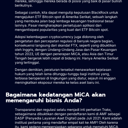
mereka, sehingga mereka berada di posisi yang baik di pasar bullish
berikutnya.
Sebagai contoh, kita dapat mengutip keputusan BlackRock untuk
mengajukan ETF Bitcoin spot di Amerika Serikat, sebuah langkah
yang membuka jalan bagi lembaga keuangan tradisional besar
lainnya. Pasar mengharapkan persetujuan aplikasi dan
mengantisipasi popularitas yang kuat dari ETF Bitcoin spot.
Adopsi kelembagaan cryptocurrency juga didorong oleh
pengetatan dan percepatan regulasi di banyak negara bagian,
konsekuensi langsung dari skandal FTX, seperti yang dibuktikan
oleh Inggris, dengan Undang-Undang Jasa dan Pasar Keuangan
tahun 2023, UE dengan penerapan MiCA, atau Asia dan Timur
Tengah bergerak lebih cepat di bidang ini. Hanya Amerika Serikat
yang tertinggal.
Dengan demikian, peraturan tersebut menawarkan kejelasan
hukum yang telah lama ditunggu-tunggu bagi institusi yang,
terbiasa beroperasi di lingkungan yang diatur, sejauh ini enggan
meningkatkan eksposur mereka ke kelas aset baru ini.
Bagaimana kedatangan MiCA akan
memengaruhi bisnis Anda?
Transparansi dan regulasi selalu menjadi inti perhatian Trakx,
sebagaimana dibuktikan dengan pendaftaran kami di AMF sebagai
DASP (Penyedia Layanan Aset Digital) pada Juli 2021. Kami adalah
institusi pertama yang mendaftar empat kali ke AMF! Oleh karena
itu, kami sedang mempersiapkan sekarang untuk mematuhi MiCA,