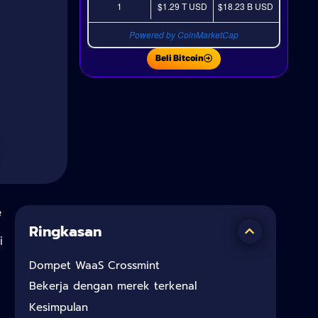
1
$1.29 T
USD
$18.23 B
USD
Powered by CoinMarketCap
Beli Bitcoin
e
Ringkasan
i
Dompet WaaS Crossmint
Bekerja dengan merek terkenal
Kesimpulan