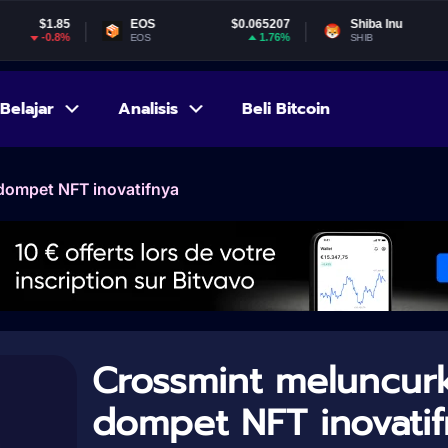
EOS
$0.065207
Shiba Inu
$0.000005
1.76%
-3.3%
EOS
SHIB
Belajar
Analisis
Beli Bitcoin
dompet NFT inovatifnya
Crossmint meluncur
dompet NFT inovatif