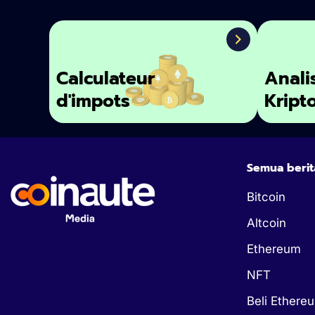
Calculateur
Anali
d'impots
Kript
Semua berit
Bitcoin
Altcoin
Ethereum
NFT
Beli Ethere