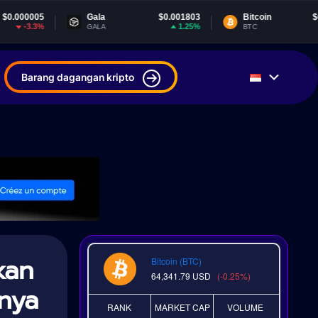
Gala
$0.001803
Bitcoin
$64,341.79
1.25%
-0.24%
GALA
BTC
Barang dagangan kripto
kan
Bitcoin (BTC)
64,341.79
USD
(-0.25%)
nya
RANK
MARKET CAP
VOLUME