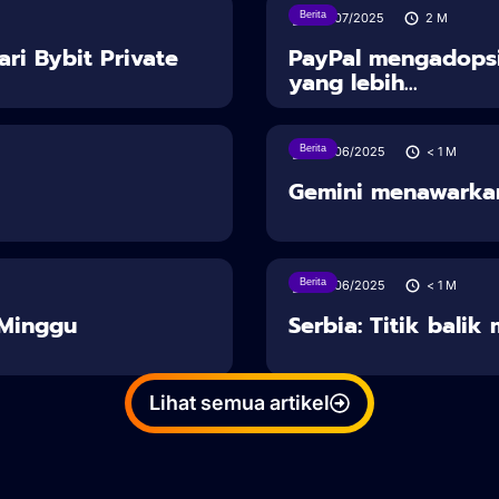
Berita
30/07/2025
2
M
ari Bybit Private
PayPal mengadopsi
yang lebih...
Berita
28/06/2025
< 1
M
Gemini menawarka
Berita
28/06/2025
< 1
M
u Minggu
Serbia: Titik balik
Lihat semua artikel