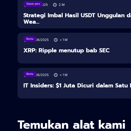
Siaran pers
18/08/2025
2
M
Strategi Imbal Hasil USDT Unggulan d
Wea...
Berita
28/06/2025
< 1
M
XRP: Ripple menutup bab SEC
Berita
28/06/2025
< 1
M
IT Insiders: $1 Juta Dicuri dalam Sat
Temukan alat kami