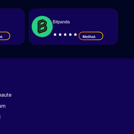
Bitpanda
at
Melihat
naute
kum
i