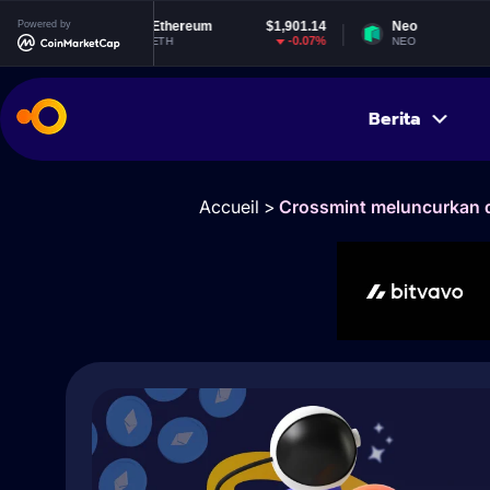
4
Powered by
Ethereum
$1,901.14
Neo
$1.85
%
-0.07%
-0.8%
ETH
NEO
Berita
Accueil
>
Crossmint meluncurkan 