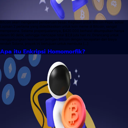
Bitcoin akan mengalami pembaruan besar. Kegilaan untuk Bitcoin Pepe, solusi
Lapisan 2 pertama yang didedikasikan untuk koin meme di Bitcoin, sangat
mempesona. Selama prapenjualannya, $420.000 berhasil dikumpulkan hanya
dalam 90 detik, sehingga mencapai total $2,8 juta hari ini. Dirancang untuk
menggabungkan keamanan jaringan Bitcoin dengan kecepatan dan biaya
rendah Solana, proyek ini bertujuan untuk membuka […]
Apa itu Enkripsi Homomorfik?