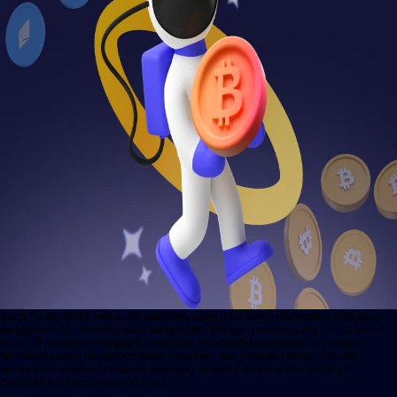
Black Friday 2024 menandai peristiwa yang tidak boleh dilewatkan oleh para
penggemar dan investor mata uang kripto. Dengan promosi yang hanya berlaku
mulai 28 November hingga 5 Desember, ini adalah kesempatan unik untuk
berhemat sambil mengoptimalkan peralatan dan perkakas Anda. Temukan
penawaran eksklusif tahun ini sekarang, tersedia dalam waktu terbatas!
Coinaute E-Shop: Diskon 30% di […]