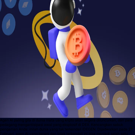
Agen AI paling gila di dunia mata uang kripto akan segera diluncurkan, dan para
pedagang mengantisipasi awal yang eksplosif di DEX. Kencangkan sabuk
pengaman Anda: inilah dunia yang tak terkendali iDEGEN. Dijadwalkan pada 27
Februari, agen AI yang berani dan tidak terkendali ini bisa menjadi salah satu