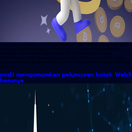
Analisis yang disediakan oleh Bitget Research Pepe kembali menarik perhatian
minggu ini setelah mencapai ATH baru, naik 35% dalam 7 hari terakhir dan
mencapai total kapitalisasi pasar sebesar $ 4,45 miliar. Menurut data
Coinmarketcap, Pepe sekarang berada di antara 25 mata uang kripto teratas,
saat ini menempati posisi ke-23. Baru-baru ini, kebangkitan memecoin didorong
oleh […]
nod.i mengumumkan peluncuran kotak Web3
barunya