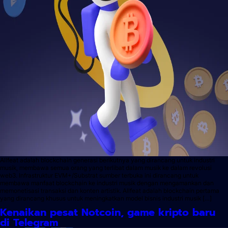
Allfeat adalah blockchain generasi berikutnya yang dirancang untuk industri
musik, membawa semua orang yang terlibat dalam musik ke dalam revolusi
web3. Infrastruktur EVM+/Substrat sumber terbuka ini dirancang untuk
membawa manfaat blockchain ke industri musik dengan mengamankan dan
memonetisasi transaksi dan konten artistik. Allfeat adalah blockchain pertama
yang dirancang khusus untuk meningkatkan model bisnis industri musik […]
Kenaikan pesat Notcoin, game kripto baru
di Telegram