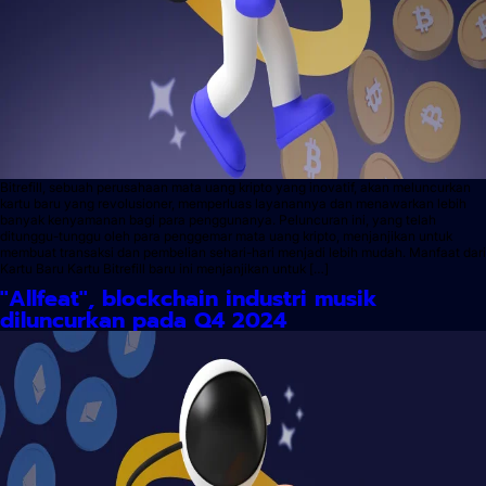
Bitrefill, sebuah perusahaan mata uang kripto yang inovatif, akan meluncurkan
kartu baru yang revolusioner, memperluas layanannya dan menawarkan lebih
banyak kenyamanan bagi para penggunanya. Peluncuran ini, yang telah
ditunggu-tunggu oleh para penggemar mata uang kripto, menjanjikan untuk
membuat transaksi dan pembelian sehari-hari menjadi lebih mudah. Manfaat dari
Kartu Baru Kartu Bitrefill baru ini menjanjikan untuk […]
''Allfeat'', blockchain industri musik
diluncurkan pada Q4 2024