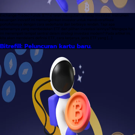
Exchange-Traded Funds (ETFs) telah mengubah lanskap investasi. Instrumen
keuangan inovatif ini memungkinkan investor untuk mendiversifikasi
portofolionya dengan cara sederhana dan berbiaya rendah. Tapi apa
sebenarnya yang membedakan ETF dari pilihan investasi lainnya? Mengapa hal
ini menempati tempat sentral dalam strategi investasi modern? Pada artikel ini,
kita akan mendalami definisi ETF, cara kerjanya, jenis ETF yang […]
Bitrefill: Peluncuran kartu baru.