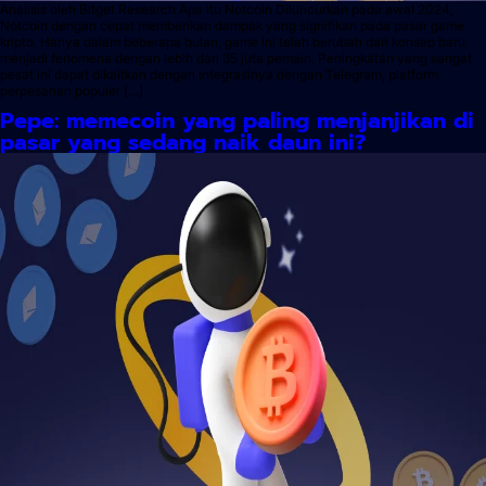
Analisis oleh Bitget Research Apa itu Notcoin Diluncurkan pada awal 2024,
Notcoin dengan cepat memberikan dampak yang signifikan pada pasar game
kripto. Hanya dalam beberapa bulan, game ini telah berubah dari konsep baru
menjadi fenomena dengan lebih dari 35 juta pemain. Peningkatan yang sangat
pesat ini dapat dikaitkan dengan integrasinya dengan Telegram, platform
perpesanan populer […]
Pepe: memecoin yang paling menjanjikan di
pasar yang sedang naik daun ini?