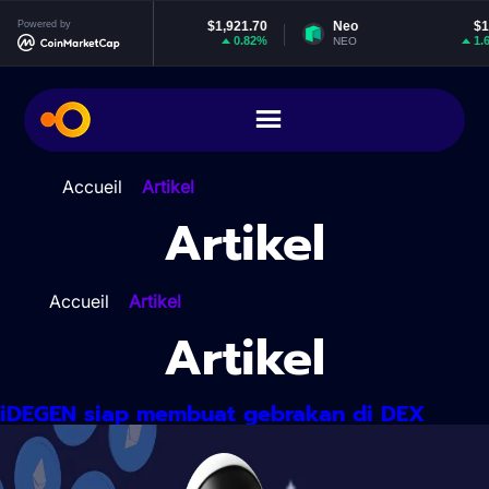
Lewati
Ethereum
Powered by
$1,921.70
Neo
$1.86
E
ke
0.82%
1.64%
TH
NEO
EO
konten
Accueil
>
Artikel
Artikel
Accueil
>
Artikel
Artikel
iDEGEN siap membuat gebrakan di DEX