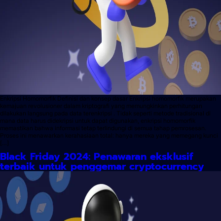
Enkripsi Homomorfik Definisi dan konsep dasar Enkripsi homomorfik merupakan
kemajuan revolusioner dalam kriptografi yang memungkinkan perhitungan
dilakukan langsung pada data terenkripsi . Tidak seperti metode tradisional di
mana data harus didekripsi untuk dapat digunakan, enkripsi homomorfik
memastikan bahwa informasi tetap terlindungi di semua tahap pemrosesan.
Proses ini menawarkan kerahasiaan total: hanya mereka yang memegang kunci
[…]
Black Friday 2024: Penawaran eksklusif
terbaik untuk penggemar cryptocurrency