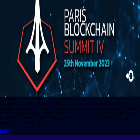
Permulaan mengangguk.i mengumumkan peluncuran kotak Web3 barunya.
Didukung oleh mitra utama di dunia start-up seperti La French Tech, BPIFrance,
dan Bourgogne Franche-Comté Region, nod.i bertujuan untuk mendemokratisasi
akses ke blockchain dan Web3. Kotak nod.i, yang diluncurkan setelahnya dua
tahun penelitian dan pengembangan intensif, mewakili langkah maju yang
signifikan di bidang […]
Next
→