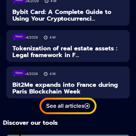
28/04/2026
4
M
Bybit Card: A Complete Guide to
Using Your Cryptocurrenci...
News
16/04/2026
4
M
Tokenization of real estate assets :
Legal framework in F...
News
14/04/2026
4
M
Bit2Me expands into France during
Paris Blockchain Week
See all articles
Discover our tools
Tax
crypto
Calculator
analyzes