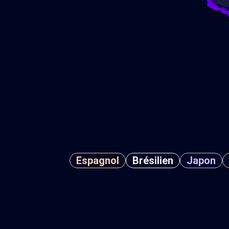
Espagnol
Brésilien
Japon