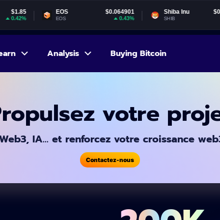
EOS
$0.064901
Shiba Inu
$0.000005
0.43%
-0.98%
EOS
SHIB
earn
Analysis
Buying Bitcoin
ropulsez votre proj
Web3, IA… et renforcez votre croissance web3
Contactez-nous