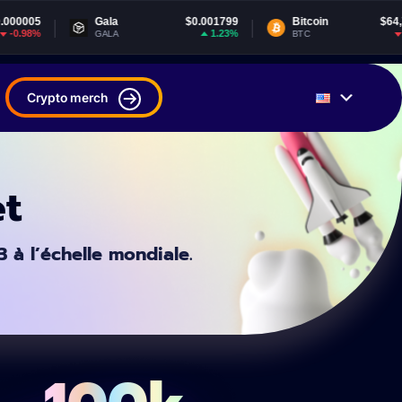
Gala
$0.001799
Bitcoin
$64,764.14
T
1.23%
-0.29%
GALA
BTC
U
Crypto merch
et
 à l’échelle mondiale.