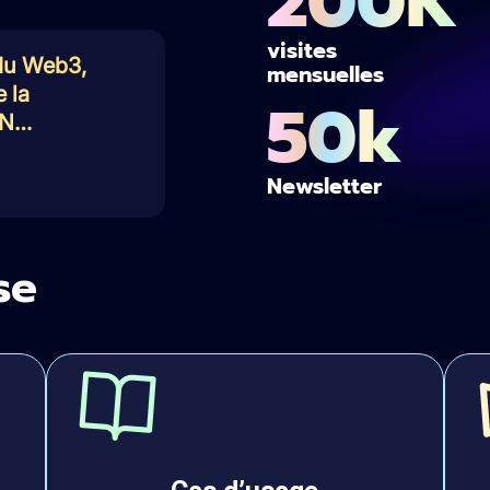
200K
visites
 du Web3,
mensuelles
e la
50k
IN…
Newsletter
se