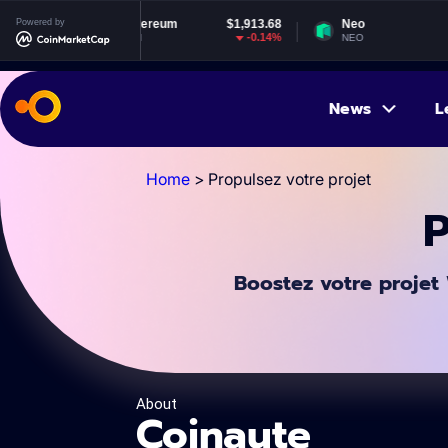
Ethereum
Powered by
$1,913.68
Neo
$1.85
-0.14%
0.42%
ETH
NEO
News
L
Home
>
Propulsez votre projet
P
Boostez votre projet 
About
Coinaute