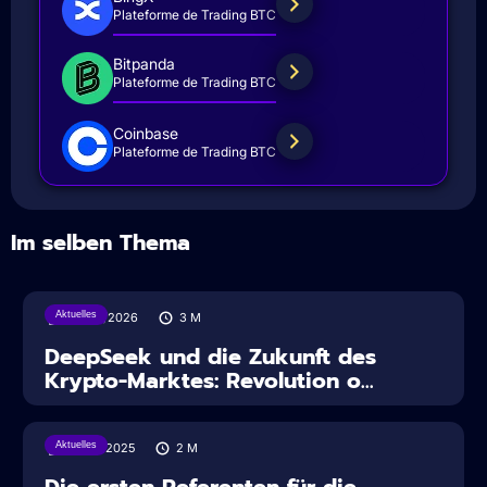
Plateforme de Trading BTC
Bitpanda
Plateforme de Trading BTC
Coinbase
Plateforme de Trading BTC
Im selben Thema
Aktuelles
30/07/2026
3
M
DeepSeek und die Zukunft des
Krypto-Marktes: Revolution o...
Aktuelles
12/08/2025
2
M