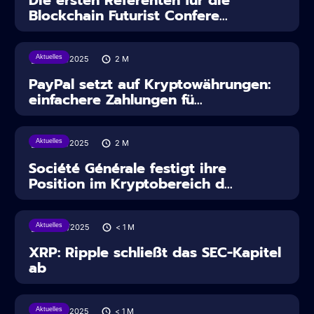
Die ersten Referenten für die
Blockchain Futurist Confere...
Aktuelles
30/07/2025
2
M
PayPal setzt auf Kryptowährungen:
einfachere Zahlungen fü...
Aktuelles
28/07/2025
2
M
Société Générale festigt ihre
Position im Kryptobereich d...
Aktuelles
28/06/2025
< 1
M
XRP: Ripple schließt das SEC-Kapitel
ab
Aktuelles
27/06/2025
< 1
M