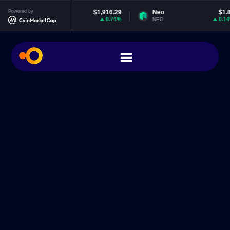
Powered by
Ethereum
$1,916.29
Neo
$1.85
0.74%
0.14%
ETH
NEO