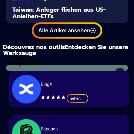
Taiwan: Anleger fliehen aus US-
Anleihen-ETFs
Alle Artikel ansehen
Découvrez nos outilsEntdecken Sie unsere
Werkzeuge
Krypto
Steuerrechner
analyse
BingX
sehen
Bitpanda