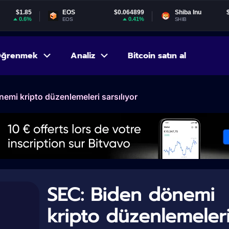
EOS
$0.064899
Shiba Inu
$0.000005
0.41%
-1.43%
EOS
SHIB
ğrenmek
Analiz
Bitcoin satın al
emi kripto düzenlemeleri sarsılıyor
SEC: Biden dönemi
kripto düzenlemeler