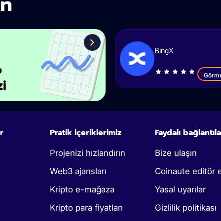
in
BingX
o
Görm
zi
r
Pratik içeriklerimiz
Faydalı bağlantıla
Projenizi hızlandırın
Bize ulaşın
Web3 ajansları
Coinaute editör e
Kripto e-mağaza
Yasal uyarılar
Kripto para fiyatları
Gizlilik politikası