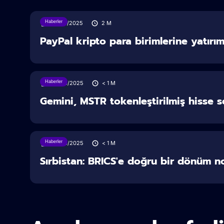
Haberler
30/07/2025
2
M
PayPal kripto para birimlerine yatırım y
Haberler
28/06/2025
< 1
M
Gemini, MSTR tokenleştirilmiş hisse 
Haberler
28/06/2025
< 1
M
Sırbistan: BRICS'e doğru bir dönüm n