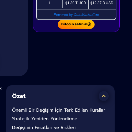
1
$1.30 T
USD
$12.37 B
USD
Powered by CoinMarketCap
Bitcoin satın al
k
Özet
Önemli Bir Değişim İçin Terk Edilen Kurallar
Stratejik Yeniden Yönlendirme
Değişimin Fırsatları ve Riskleri