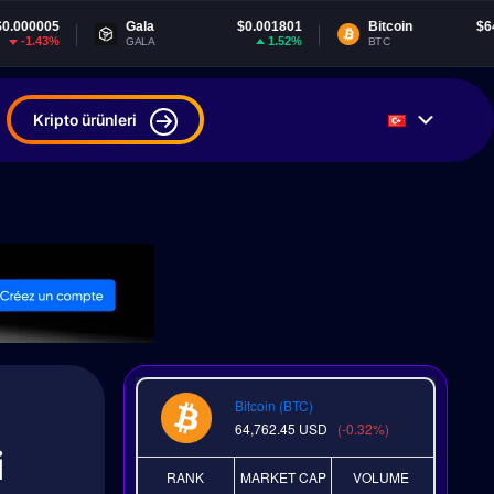
Gala
$0.001801
Bitcoin
$64,765.57
1.52%
-0.31%
GALA
BTC
Kripto ürünleri
Bitcoin (BTC)
64,762.45
USD
(-0.32%)
i
RANK
MARKET CAP
VOLUME