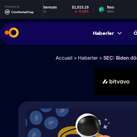
Powered by
Ethereum
$1,915.19
Neo
$1.85
-0.18%
0.6%
ETH
NEO
Haberler
Ö
Accueil
>
Haberler
>
SEC: Biden dön