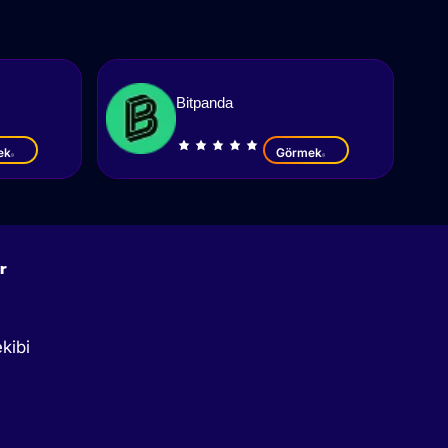
Bitpanda
ek
Görmek
r
kibi