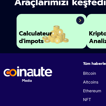
Araçlarımızı keşfed
Calculateur
Kript
d'impots
Anali
Tüm haberle
Bitcoin
Altcoins
Ethereum
NFT