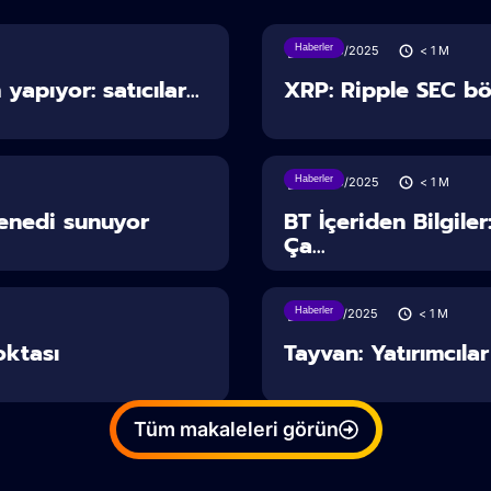
Haberler
28/06/2025
< 1
M
apıyor: satıcılar...
XRP: Ripple SEC b
Haberler
28/06/2025
< 1
M
senedi sunuyor
BT İçeriden Bilgile
Ça...
Haberler
27/06/2025
< 1
M
oktası
Tayvan: Yatırımcıla
Tüm makaleleri görün