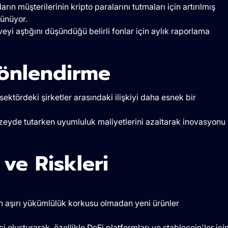
n müşterilerinin kripto paralarını tutmaları için artırılmış
şünüyor.
eyi aştığını düşündüğü belirli fonlar için aylık raporlama
Yönlendirme
ektördeki şirketler arasındaki ilişkiyi daha esnek bir
düzeyde tutarken uyumluluk maliyetlerini azaltarak inovasyonu
 ve Riskleri
ın aşırı yükümlülük korkusu olmadan yeni ürünler
 oluşturarak, özellikle DeFi platformları ve stablecoin'ler içi