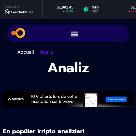
Powered by
Ethereum
$1,901.45
Neo
$1.85
0.3%
-0.8%
ETH
NEO
Accueil
>
Analiz
Analiz
En popüler kripto analizleri