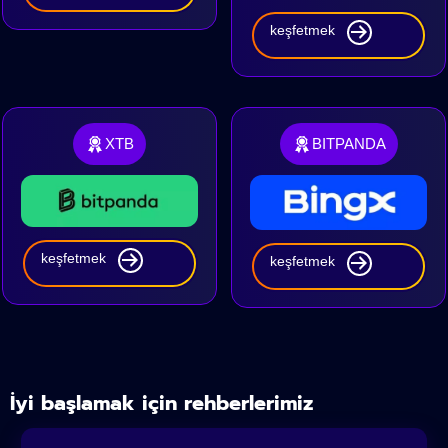
keşfetmek
XTB
BITPANDA
keşfetmek
keşfetmek
İyi başlamak için rehberlerimiz