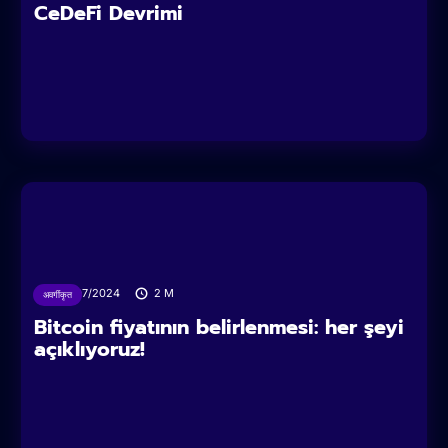
CeDeFi Devrimi
03/07/2024
2
M
अवर्गीकृत
Bitcoin fiyatının belirlenmesi: her şeyi
açıklıyoruz!