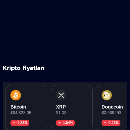
Kripto fiyatları
Bitcoin
XRP
Dogecoin
$64,323.05
$1.03
$0.069293
-0.28%
-1.64%
-0.42%