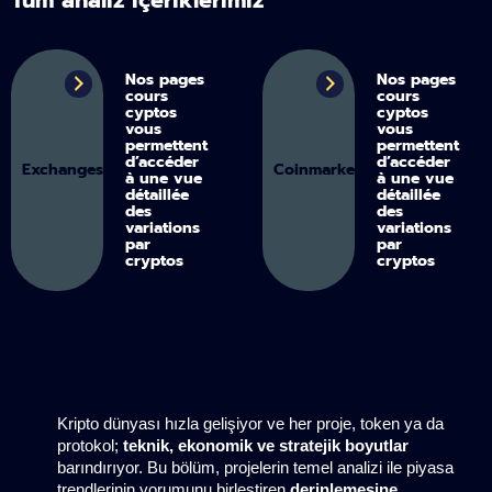
Nos pages
Nos pages
cours
cours
cyptos
cyptos
vous
vous
permettent
permettent
d’accéder
d’accéder
Exchanges
Coinmarketcap
à une vue
à une vue
détaillée
détaillée
des
des
variations
variations
par
par
cryptos
cryptos
Kripto dünyası hızla gelişiyor ve her proje, token ya da 
protokol; 
teknik, ekonomik ve stratejik boyutlar
barındırıyor. Bu bölüm, projelerin temel analizi ile piyasa 
trendlerinin yorumunu birleştiren 
derinlemesine 