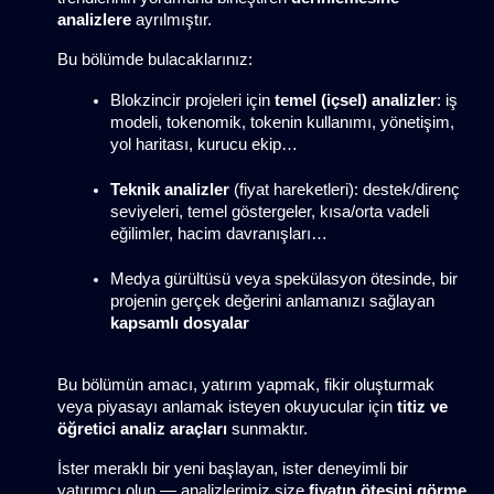
analizlere
 ayrılmıştır.
Bu bölümde bulacaklarınız:
Blokzincir projeleri için 
temel (içsel) analizler
: iş 
modeli, tokenomik, tokenin kullanımı, yönetişim, 
yol haritası, kurucu ekip…
Teknik analizler
 (fiyat hareketleri): destek/direnç 
seviyeleri, temel göstergeler, kısa/orta vadeli 
eğilimler, hacim davranışları…
Medya gürültüsü veya spekülasyon ötesinde, bir 
projenin gerçek değerini anlamanızı sağlayan 
kapsamlı dosyalar
Bu bölümün amacı, yatırım yapmak, fikir oluşturmak 
veya piyasayı anlamak isteyen okuyucular için 
titiz ve 
öğretici analiz araçları
 sunmaktır.
İster meraklı bir yeni başlayan, ister deneyimli bir 
yatırımcı olun — analizlerimiz size 
fiyatın ötesini görme