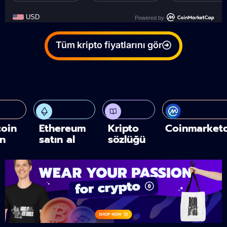
Powered by
Tüm kripto fiyatlarını gör
coin
Ethereum
Kripto
Coinmarket
ın
satın al
sözlüğü