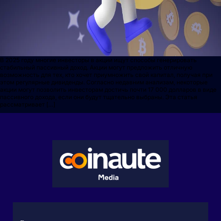
В 2025 году многие инвесторы в акции ищут способы генерировать
стабильный пассивный доход. Акции могут предложить отличную
возможность для тех, кто хочет приумножить свой капитал, получая при
этом регулярные дивиденды. Согласно недавним анализам, некоторые
акции могут позволить инвесторам достичь почти 17 000 долларов в виде
пассивного дохода, если они будут тщательно выбраны. Эта статья
рассматривает […]