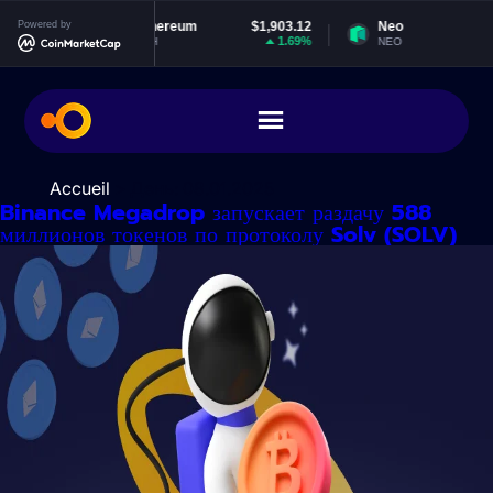
Перейти
4
Powered by
Ethereum
$1,903.12
Neo
$1.86
к
%
1.69%
-0.4%
ETH
NEO
содержимому
Accueil
> День:
08.01.2025
Binance Megadrop запускает раздачу 588
миллионов токенов по протоколу Solv (SOLV)