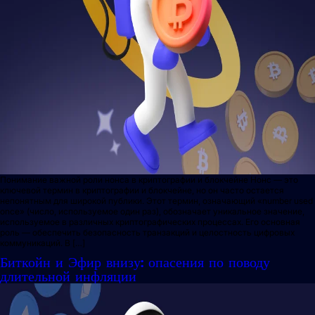
Понимание важной роли нонса в криптографии и блокчейне Нонс — это
ключевой термин в криптографии и блокчейне, но он часто остается
непонятным для широкой публики. Этот термин, означающий «number used
once» (число, используемое один раз), обозначает уникальное значение,
используемое в различных криптографических процессах. Его основная
роль — обеспечить безопасность транзакций и целостность цифровых
коммуникаций. В […]
Биткойн и Эфир внизу: опасения по поводу
длительной инфляции