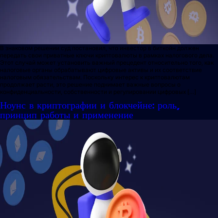
В знаковом решении суд постановил, что инвестор в биткойн должен
передать свои приватные ключи криптовалюты в рамках налогового дела.
Этот случай может установить важный прецедент относительно того, как
налоговые органы обрабатывают цифровые активы и их соответствие
налоговым обязательствам. Поскольку интерес к криптовалютам
продолжает расти, это решение поднимает важные вопросы о
конфиденциальности, собственности и регулировании цифровых […]
Ноунс в криптографии и блокчейне: роль,
принцип работы и применение