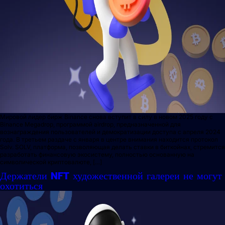
Мировой лидер бирж Binance снова вступит в силу в новом 2025 году с
Binance Megadrop, программой airdrop, предназначенной для
вознаграждения пользователей и демократизации доступа с апреля 2024
года. В третьем раздаче с января в центре внимания находится протокол
Solv. SOLV, платформа, позволяющая делать ставки в биткойнах, стремится
разработать финансовую экосистему, полностью основанную на
символической криптовалюте, […]
Держатели NFT художественной галереи не могут
охотиться