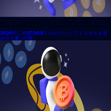
ビットコインとイーサリアムの価格は最近、大幅に下落し、世界経済における長期
的なインフレに対する懸念が高まっています。 投資家たちが持続的なインフレが金
融市場に与える影響を懸念する中、しばしば避難資産と見なされる暗号通貨も […]
2025年に約17,000ドルのパッシブインカムを生
み出す4つの株