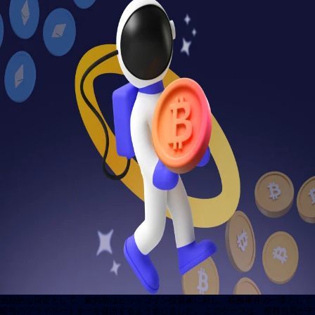
画期的な決定として、裁判所はビットコイン投資家に対し、税務事件の一環として
暗号のプライベートキーを提出するよう命じました。 このケースは、税務当局がデ