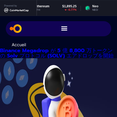
コ
9054
Powered by
Ethereum
$1,895.25
Neo
$1
ン
.01%
-0.77%
-1.
ETH
NEO
テ
ン
ツ
に
ス
キ
Accueil
> 日:
2025年1月8日
ッ
Binance Megadrop が 5 億 8,800 万トークン
の Solv プロトコル (SOLV) エアドロップを開始
プ