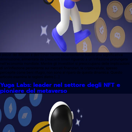
I prezzi del Bitcoin e dell'Ether hanno recentemente subito una significativa
diminuzione, alimentata da crescenti timori riguardo a un'inflazione prolungata
nell'economia mondiale. Mentre gli investitori si preoccupano delle implicazioni
di un'inflazione persistente sui mercati finanziari, le criptovalute, spesso
percepite come beni rifugio, non sono al riparo da questa dinamica. Questo
articolo esamina le ragioni dietro […]
Yuga Labs: leader nel settore degli NFT e
pioniere del metaverso