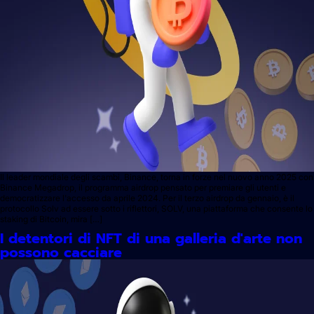
Il leader mondiale degli scambi, Binance, torna in forze nel nuovo anno 2025 con
Binance Megadrop, il programma airdrop pensato per premiare gli utenti e
democratizzare l'accesso da aprile 2024. Per il terzo airdrop da gennaio, è il
protocollo Solv ad essere sotto i riflettori, SOLV, una piattaforma che consente lo
staking di Bitcoin, mira […]
I detentori di NFT di una galleria d'arte non
possono cacciare