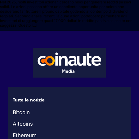
Nel 2025, molti investitori azionari cercano modi per generare redditi passivi
solidi. Le azioni possono offrire un'eccellente opportunità per coloro che
desiderano far fruttare il proprio capitale godendo al contempo di dividendi
regolari. Secondo analisi recenti, alcune azioni potrebbero permettere agli
investitori di raggiungere quasi 17.000 dollari in reddito passivo se scelte con
saggezza. Questo […]
Tutte le notizie
Bitcoin
Altcoins
Ethereum