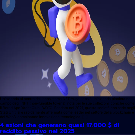
Un'azienda al centro dell'ecosistema NFT Yuga Labs è un'azienda pioniera nel
campo degli NFT (non-fungible tokens), nota per le sue collezioni iconiche come
il Bored Ape Yacht Club (BAYC). Fondata nel 2021, questa società con sede negli
Stati Uniti si è rapidamente affermata come leader nel settore della blockchain e
del Web3, combinando innovazione tecnologica, […]
4 azioni che generano quasi 17.000 $ di
reddito passivo nel 2025