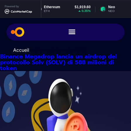
Vai
99205
Powered by
Ethereum
$1,919.60
Neo
$
al
0%
0.35%
-
ETH
NEO
contenuto
Accueil
> Giorno:
8 Gennaio 2025
Binance Megadrop lancia un airdrop del
protocollo Solv (SOLV) di 588 milioni di
token