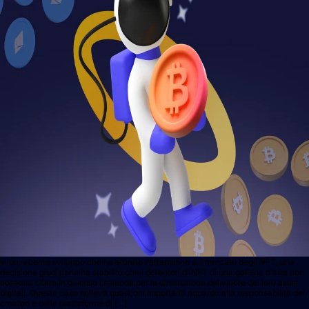
In un recente sviluppo che ha attirato l'attenzione sul mercato degli NFT, una
decisione giudiziaria ha stabilito che i detentori di NFT di una galleria d'arte non
possono citare in giudizio l'azienda per la diminuzione del valore dei loro asset
digitali. Questo caso solleva questioni importanti riguardo alla responsabilità dei
creatori e delle piattaforme di […]