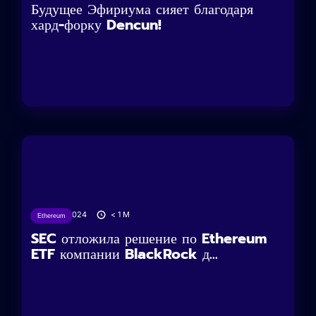
Будущее Эфириума сияет благодаря
хард-форку Dencun!
25/01/2024
< 1
M
Ethereum
SEC отложила решение по Ethereum
ETF компании BlackRock д...