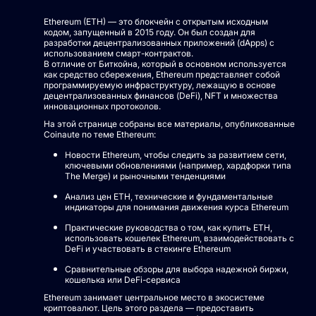
Ethereum (ETH) — это блокчейн с открытым исходным
кодом, запущенный в 2015 году. Он был создан для
разработки децентрализованных приложений (dApps) с
использованием смарт-контрактов.
В отличие от Биткойна, который в основном используется
как средство сбережения, Ethereum представляет собой
программируемую инфраструктуру, лежащую в основе
децентрализованных финансов (DeFi), NFT и множества
инновационных протоколов.
На этой странице собраны все материалы, опубликованные
Coinaute по теме Ethereum:
Новости Ethereum, чтобы следить за развитием сети,
ключевыми обновлениями (например, хардфорки типа
The Merge) и рыночными тенденциями
Анализ цен ETH, технические и фундаментальные
индикаторы для понимания движения курса Ethereum
Практические руководства о том, как купить ETH,
использовать кошелек Ethereum, взаимодействовать с
DeFi и участвовать в стекинге Ethereum
Сравнительные обзоры для выбора надежной биржи,
кошелька или DeFi-сервиса
Ethereum занимает центральное место в экосистеме
криптовалют. Цель этого раздела — предоставить