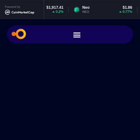
ereum
Powered by
$1,917.41
Neo
$1.86
EOS
0.2%
0.77%
NEO
EOS