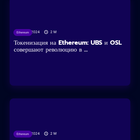
08/02/2024
2
M
Ethereum
Токенизация на Ethereum: UBS и OSL
совершают революцию в ...
03/02/2024
2
M
Ethereum