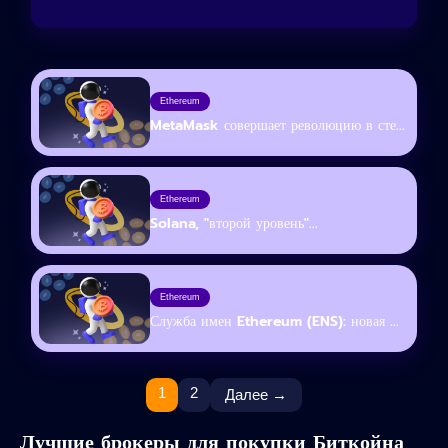
Ethereum
MetaMask совершает революцию в сте...
Ethereum
Solana, "второй уровень"...
Ethereum
Служба имен Ethereum (ENS): новая ...
1
2
Далее →
Лучшие брокеры для покупки Биткойна