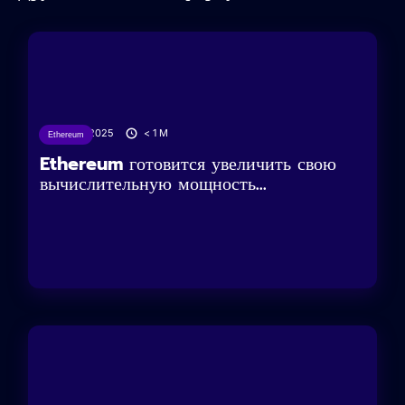
25/04/2025
< 1
M
Ethereum
Ethereum готовится увеличить свою
вычислительную мощность...