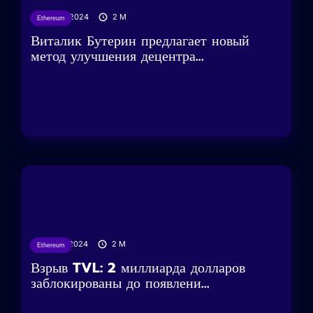
29/03/2024
2
M
Ethereum
Виталик Бутерин предлагает новый
метод улучшения децентра...
27/02/2024
2
M
Ethereum
Взрыв TVL: 2 миллиарда долларов
заблокированы до появлени...