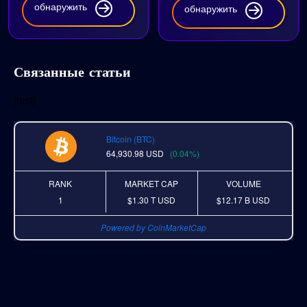
обнаружить
обнаружить
Связанные статьи
[test]
Bitcoin (BTC)
64,930.98
USD
(0.04%)
RANK
MARKET CAP
VOLUME
1
$1.30 T
USD
$12.17 B
USD
Powered by CoinMarketCap