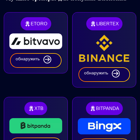
ETORO
LIBERTEX
обнаружить
обнаружить
XTB
BITPANDA