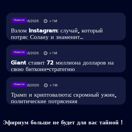
Новости
27/05/2025
< 1
M
Взлом Instagram: случай, который
потряс Солану и знаменит...
Новости
27/05/2025
< 1
M
Giant ставит 72 миллиона долларов на
свою биткоин-стратегию
Новости
26/05/2025
< 1
M
Трамп и криптовалюта: скромный ужин,
политические потрясения
Эфириум больше не будет для вас тайной！