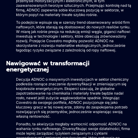
przemyśle motoryzacyjnym i elektronicznym, w tym
zaawansowanych tworzyw sztucznych. Przejmując kontrolę nad tą
firmą, ADNOC zapewnia sobie kluczową pozycję w sektorze, w
którym popyt na materiały trwałe szybko rośnie.
To podejście wpisuje się w szerszy trend obserwowany wśród firm
naftowych, które starają się dostosować do nowych realiów rynku.
W miarę jak rośnie presja na redukcję emisji węgla, giganci naftowi
inwestują w technologie i sektory, które obiecują zrównoważony
rozwój. Przejęcie Covestro mogłoby pozwolić ADNOC na
skorzystanie z rozwoju materiałów ekologicznych, jednocześnie
łagodząc ryzyko związane z zależnością od ropy naftowej.
Nawigować w transformacji
energetycznej
Decyzja ADNOC o masywnych inwestycjach w sektor chemiczny
podkreśla rosnące znaczenie dywersyfikacji w zmieniającym się
krajobrazie energetycznym. Eksperci szacują, że globalne
zapotrzebowanie na chemikalia i materiały trwałe będzie nadal
rosło, nawet jeśli zużycie węglowodorów spadnie. Integrując
Covestro do swojego portfela, ADNOC pozycjonuje się jako
kluczowy gracz w tej nowej erze, zdolny do zaspokojenia potrzeb
rozwijających się przemysłów, jednocześnie wspierając swoją
własną rentowność.
Ponadto, ta akwizycja mogłaby wzmocnić odporność ADNOC na
wahania rynku naftowego. Diversyfikując swoje działalności, firma
może lepiej zarządzać ryzykiem związanym z cyklami
gospodarczymi i zmianami regulacyjnymi, które wpływają na