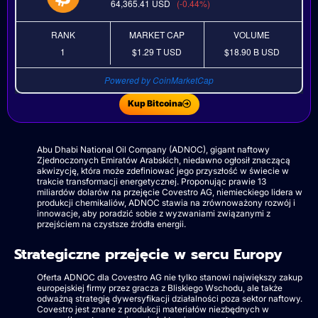
64,365.41
USD
(-0.44%)
RANK
MARKET CAP
VOLUME
1
$1.29 T
USD
$18.90 B
USD
Powered by CoinMarketCap
Kup Bitcoina
Abu Dhabi National Oil Company (ADNOC), gigant naftowy
Zjednoczonych Emiratów Arabskich, niedawno ogłosił znaczącą
akwizycję, która może zdefiniować jego przyszłość w świecie w
trakcie transformacji energetycznej. Proponując prawie 13
miliardów dolarów na przejęcie Covestro AG, niemieckiego lidera w
produkcji chemikaliów, ADNOC stawia na zrównoważony rozwój i
innowacje, aby poradzić sobie z wyzwaniami związanymi z
przejściem na czystsze źródła energii.
Strategiczne przejęcie w sercu Europy
Oferta ADNOC dla Covestro AG nie tylko stanowi największy zakup
europejskiej firmy przez gracza z Bliskiego Wschodu, ale także
odważną strategię dywersyfikacji działalności poza sektor naftowy.
Covestro jest znane z produkcji materiałów niezbędnych w