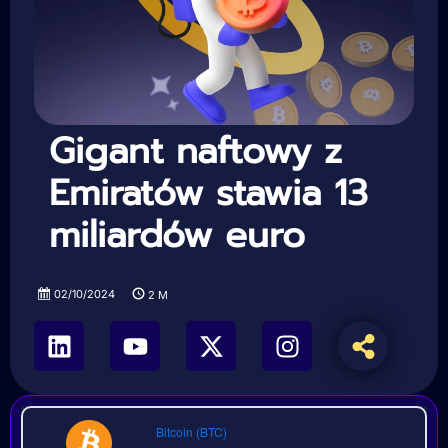
Gigant naftowy z
Emiratów stawia 13
miliardów euro
02/10/2024
2
M
Bitcoin (BTC)