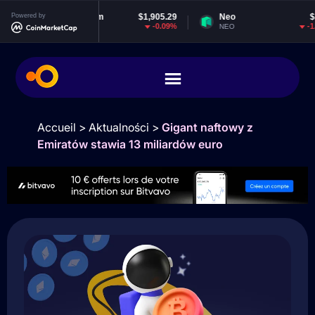
Powered by
Ethereum
$1,905.29
Neo
$1.85
-0.09%
-1.04%
ETH
NEO
Accueil
>
Aktualności
>
Gigant naftowy z
Emiratów stawia 13 miliardów euro