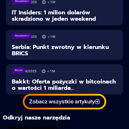
Aktualności
28/06/2025
< 1
M
IT Insiders: 1 milion dolarów
skradziono w jeden weekend
Aktualności
28/06/2025
< 1
M
Serbia: Punkt zwrotny w kierunku
BRICS
Bitcoin
27/06/2025
< 1
M
Bakkt: Oferta pożyczki w bitcoinach
o wartości 1 miliarda...
Zobacz wszystkie artykuły
Odkryj nasze narzędzia
Kalkulator podatkowy
Analiza kryptowalut