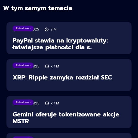
W tym samym temacie
Aktualności
30/07/2025
2
M
PayPal stawia na kryptowaluty:
łatwiejsze płatności dla s...
Aktualności
28/06/2025
< 1
M
XRP: Ripple zamyka rozdział SEC
Aktualności
28/06/2025
< 1
M
Gemini oferuje tokenizowane akcje
MSTR